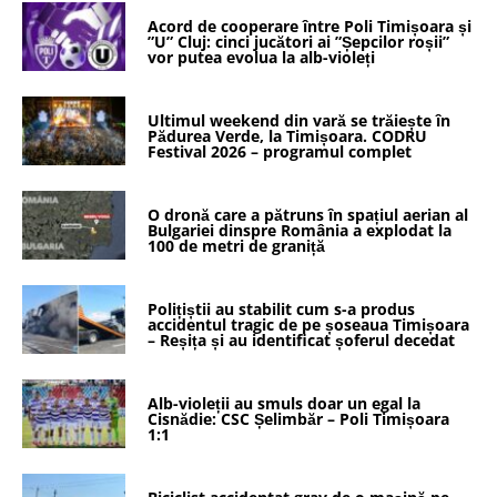
Acord de cooperare între Poli Timișoara și
”U” Cluj: cinci jucători ai ”Șepcilor roșii”
vor putea evolua la alb-violeți
Ultimul weekend din vară se trăiește în
Pădurea Verde, la Timișoara. CODRU
Festival 2026 – programul complet
O dronă care a pătruns în spațiul aerian al
Bulgariei dinspre România a explodat la
100 de metri de graniță
Polițiștii au stabilit cum s-a produs
accidentul tragic de pe șoseaua Timișoara
– Reșița și au identificat șoferul decedat
Alb-violeții au smuls doar un egal la
Cisnădie: CSC Șelimbăr – Poli Timișoara
1:1