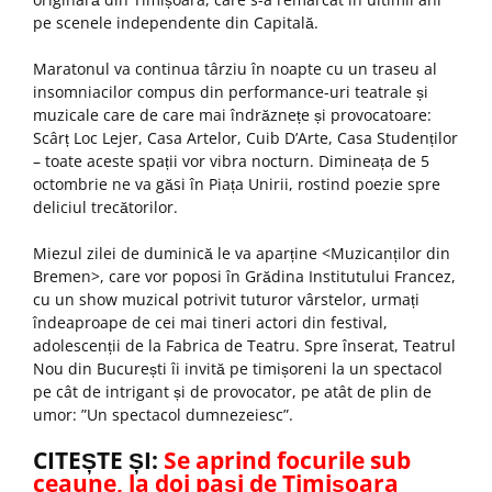
pe scenele independente din Capitală.
Maratonul va continua târziu în noapte cu un traseu al
insomniacilor compus din performance-uri teatrale și
muzicale care de care mai îndrăznețe și provocatoare:
Scârț Loc Lejer, Casa Artelor, Cuib D’Arte, Casa Studenților
– toate aceste spații vor vibra nocturn. Dimineața de 5
octombrie ne va găsi în Piața Unirii, rostind poezie spre
deliciul trecătorilor.
Miezul zilei de duminică le va aparține <Muzicanților din
Bremen>, care vor poposi în Grădina Institutului Francez,
cu un show muzical potrivit tuturor vârstelor, urmați
îndeaproape de cei mai tineri actori din festival,
adolescenții de la Fabrica de Teatru. Spre înserat, Teatrul
Nou din București îi invită pe timișoreni la un spectacol
pe cât de intrigant și de provocator, pe atât de plin de
umor: ”Un spectacol dumnezeiesc”.
CITEȘTE ȘI:
Se aprind focurile sub
ceaune, la doi pași de Timișoara