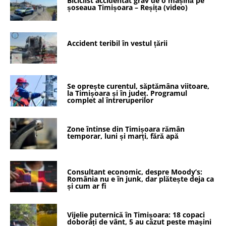
Biciclist accidentat grav de o mașină pe
șoseaua Timișoara – Reșița (video)
Accident teribil în vestul țării
Se oprește curentul, săptămâna viitoare,
la Timișoara și în județ. Programul
complet al întreruperilor
Zone întinse din Timișoara rămân
temporar, luni și marți, fără apă
Consultant economic, despre Moody’s:
România nu e în junk, dar plătește deja ca
și cum ar fi
Vijelie puternică în Timișoara: 18 copaci
doborâți de vânt, 5 au căzut peste mașini