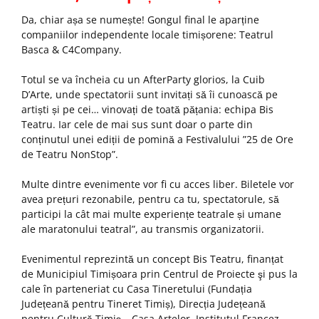
Da, chiar așa se numește! Gongul final le aparține
companiilor independente locale timișorene: Teatrul
Basca & C4Company.
Totul se va încheia cu un AfterParty glorios, la Cuib
D’Arte, unde spectatorii sunt invitați să îi cunoască pe
artiști și pe cei… vinovați de toată pățania: echipa Bis
Teatru. Iar cele de mai sus sunt doar o parte din
conținutul unei ediții de pomină a Festivalului ”25 de Ore
de Teatru NonStop”.
Multe dintre evenimente vor fi cu acces liber. Biletele vor
avea prețuri rezonabile, pentru ca tu, spectatorule, să
participi la cât mai multe experiențe teatrale și umane
ale maratonului teatral”, au transmis organizatorii.
Evenimentul reprezintă un concept Bis Teatru, finanțat
de Municipiul Timișoara prin Centrul de Proiecte şi pus la
cale în parteneriat cu Casa Tineretului (Fundația
Județeană pentru Tineret Timiș), Direcția Județeană
pentru Cultură Timiş – Casa Artelor, Institutul Francez