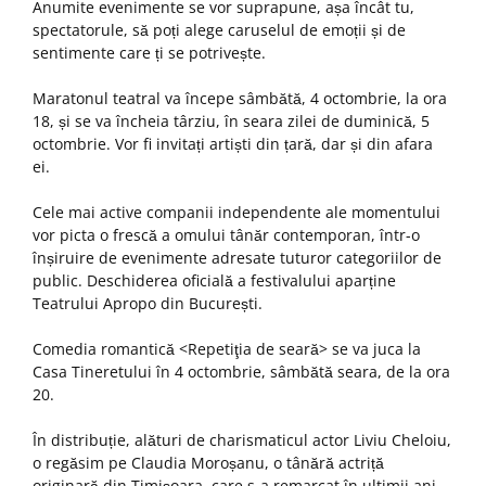
Anumite evenimente se vor suprapune, așa încât tu,
spectatorule, să poți alege caruselul de emoții și de
sentimente care ți se potrivește.
Maratonul teatral va începe sâmbătă, 4 octombrie, la ora
18, și se va încheia târziu, în seara zilei de duminică, 5
octombrie. Vor fi invitați artiști din țară, dar și din afara
ei.
Cele mai active companii independente ale momentului
vor picta o frescă a omului tânăr contemporan, într-o
înșiruire de evenimente adresate tuturor categoriilor de
public. Deschiderea oficială a festivalului aparține
Teatrului Apropo din București.
Comedia romantică <Repetiţia de seară> se va juca la
Casa Tineretului în 4 octombrie, sâmbătă seara, de la ora
20.
În distribuție, alături de charismaticul actor Liviu Cheloiu,
o regăsim pe Claudia Moroșanu, o tânără actriță
originară din Timișoara, care s-a remarcat în ultimii ani