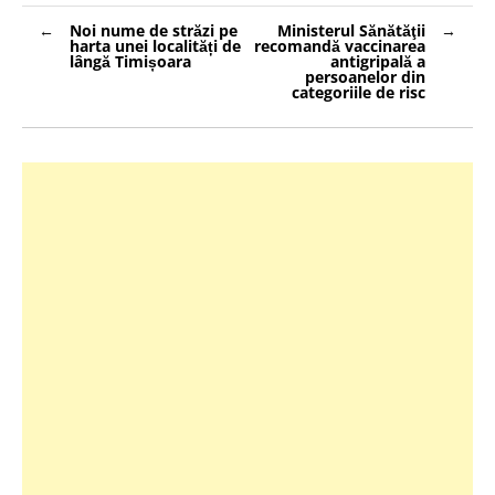
Navigare
Noi nume de străzi pe
Ministerul Sănătăţii
în
harta unei localități de
recomandă vaccinarea
articole
lângă Timișoara
antigripală a
persoanelor din
categoriile de risc