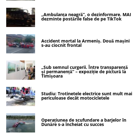
„Ambulanța neagră”, o dezinformare. MAI
dezminte postările false de pe TikTok
Accident mortal la Armeniș. Două mașini
s-au ciocnit frontal
„Sub semnul curgerii. Între transparență
și permanență” – expoziție de pictură la
Timișoara
Studiu: Trotinetele electrice sunt mult mai
periculoase decât motocicletele
Operațiunea de scufundare a barjelor în
Dunăre s-a încheiat cu succes