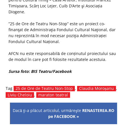
Timișoara, Scârț Loc Lejer, Cuib D’Arte şi Asociația
Diogene.
”25 de Ore de Teatru Non-Stop” este un proiect co-
finanţat de Administraţia Fondului Cultural Naţional, dar
nu reprezintă în mod necesar poziţia Administrației
Fondului Cultural Național.
AFCN nu este responsabilă de conținutul proiectului sau
de modul în care pot fi folosite rezultatele acestuia.
Sursa foto: BIS Teatru/Facebook
Tag
25 de Ore de Teatru Non-Stop
,
Claudia Moroșanu
,
Liviu Cheloiu
,
maraton teatral
Dacă ţi-a plăcut articolul, urmăreşte
RENASTEREA.RO
pe FACEBOOK »