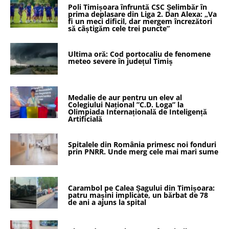
Poli Timișoara înfruntă CSC Șelimbăr în
prima deplasare din Liga 2. Dan Alexa: „Va
fi un meci dificil, dar mergem încrezători
să câștigăm cele trei puncte”
Ultima oră: Cod portocaliu de fenomene
meteo severe în județul Timiș
Medalie de aur pentru un elev al
Colegiului Național ”C.D. Loga” la
Olimpiada Internațională de Inteligență
Artificială
Spitalele din România primesc noi fonduri
prin PNRR. Unde merg cele mai mari sume
Carambol pe Calea Șagului din Timișoara:
patru mașini implicate, un bărbat de 78
de ani a ajuns la spital