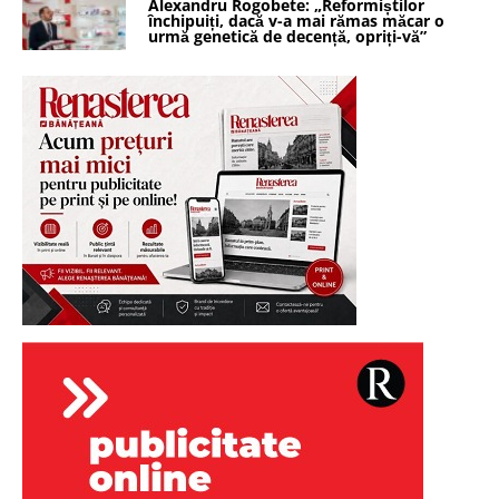
Alexandru Rogobete: „Reformiștilor
închipuiți, dacă v-a mai rămas măcar o
urmă genetică de decență, opriți-vă”