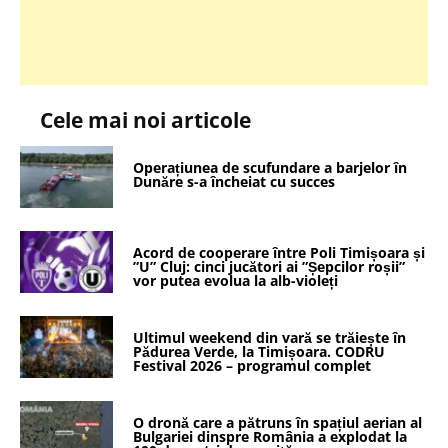
Cele mai noi articole
Operațiunea de scufundare a barjelor în
Dunăre s-a încheiat cu succes
Acord de cooperare între Poli Timișoara și
”U” Cluj: cinci jucători ai ”Șepcilor roșii”
vor putea evolua la alb-violeți
Ultimul weekend din vară se trăiește în
Pădurea Verde, la Timișoara. CODRU
Festival 2026 – programul complet
O dronă care a pătruns în spațiul aerian al
Bulgariei dinspre România a explodat la