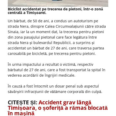
Biciclist accidentat pe trecerea de pietoni, într-o zonă
centrală a Timișoarei.
Un bărbat, de 50 de ani, a condus un autoturism pe
strada Nera, dinspre Calea Circumvalațiunii către strada
Sinaia, iar la un moment dat, la trecerea pentru pietoni
din zona pasajului pietonal care face legătura între
strada Nera și bulevardul Republicii, a surprins și
accidentat un bărbat de 27 de ani, care traversa partea
carosabilă pe bicicletă, pe trecerea pentru pietoni.
În urma impactului a rezultat o victimă, respectiv
bărbatul de 27 de ani, care a fost transportat la spital în
vederea acordării de îngrijiri medicale.
În cauză a fost întocmit un dosar penal sub aspectul
săvârșirii infracțiunii de vătămare corporală din culpă.
CITEȘTE ȘI:
Accident grav lângă
Timișoara, o șoferiță a rămas blocată
în mașină