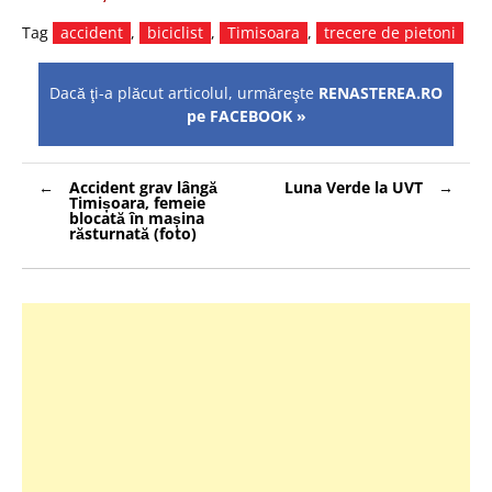
Tag
accident
,
biciclist
,
Timisoara
,
trecere de pietoni
Dacă ţi-a plăcut articolul, urmăreşte
RENASTEREA.RO
pe FACEBOOK »
Navigare
Accident grav lângă
Luna Verde la UVT
în
Timișoara, femeie
articole
blocată în mașina
răsturnată (foto)