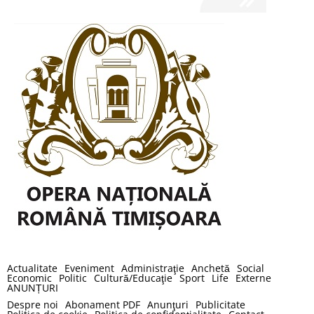
Actualitate
Eveniment
Administraţie
Anchetă
Social
Economic
Politic
Cultură/Educaţie
Sport
Life
Externe
ANUNȚURI
Despre noi
Abonament PDF
Anunţuri
Publicitate