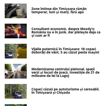
Zone întinse din Timișoara rămân
temporar, luni și marți, fără apă
Consultant economic, despre Moody’s:
România nu e în junk, dar plătește deja ca
și cum ar fi
Vijelie puternică în Timișoara: 18 copaci
doborâți de vânt, 5 au căzut peste mașini
Modernizarea centrului pietonal, spații
verzi și locuri de joacă. Investiție de 21 de
milioane de lei la Lugoj
Copaci căzuți pe autoturisme și carosabil,
în Timișoara și Chișoda