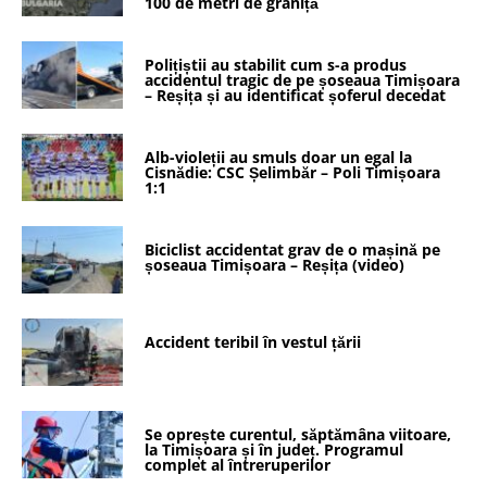
100 de metri de graniță
Polițiștii au stabilit cum s-a produs
accidentul tragic de pe șoseaua Timișoara
– Reșița și au identificat șoferul decedat
Alb-violeții au smuls doar un egal la
Cisnădie: CSC Șelimbăr – Poli Timișoara
1:1
Biciclist accidentat grav de o mașină pe
șoseaua Timișoara – Reșița (video)
Accident teribil în vestul țării
Se oprește curentul, săptămâna viitoare,
la Timișoara și în județ. Programul
complet al întreruperilor