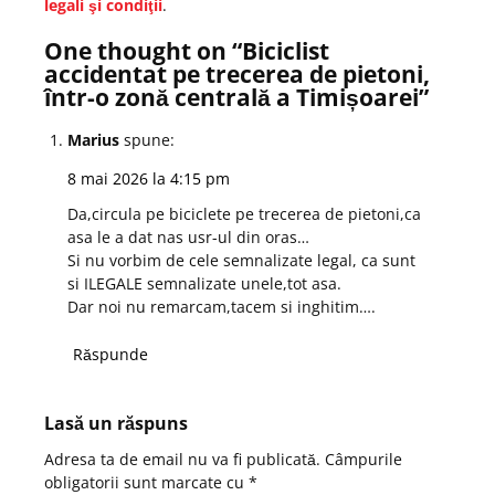
legali şi condiţii
.
One thought on “
Biciclist
accidentat pe trecerea de pietoni,
într-o zonă centrală a Timișoarei
”
Marius
spune:
8 mai 2026 la 4:15 pm
Da,circula pe biciclete pe trecerea de pietoni,ca
asa le a dat nas usr-ul din oras…
Si nu vorbim de cele semnalizate legal, ca sunt
si ILEGALE semnalizate unele,tot asa.
Dar noi nu remarcam,tacem si inghitim….
Răspunde
Lasă un răspuns
Adresa ta de email nu va fi publicată.
Câmpurile
obligatorii sunt marcate cu
*