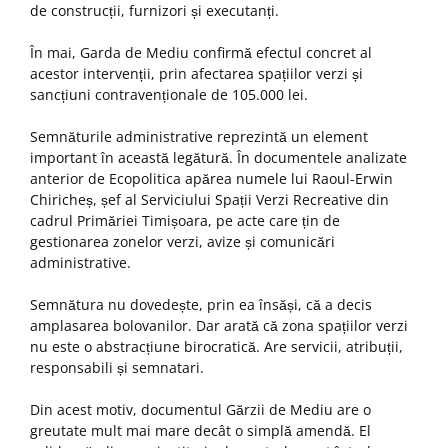
de construcții, furnizori și executanți.
În mai, Garda de Mediu confirmă efectul concret al
acestor intervenții, prin afectarea spațiilor verzi și
sancțiuni contravenționale de 105.000 lei.
Semnăturile administrative reprezintă un element
important în această legătură. În documentele analizate
anterior de Ecopolitica apărea numele lui Raoul-Erwin
Chiricheș, șef al Serviciului Spații Verzi Recreative din
cadrul Primăriei Timișoara, pe acte care țin de
gestionarea zonelor verzi, avize și comunicări
administrative.
Semnătura nu dovedește, prin ea însăși, că a decis
amplasarea bolovanilor. Dar arată că zona spațiilor verzi
nu este o abstracțiune birocratică. Are servicii, atribuții,
responsabili și semnatari.
Din acest motiv, documentul Gărzii de Mediu are o
greutate mult mai mare decât o simplă amendă. El