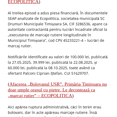
ECOPOLITICA
)
Al treilea episod a adus piesa financiară. În documentele
SEAP analizate de Ecopolitica, societatea municipală SC
Drumuri Municipale Timișoara SA, CIF 3286536, apare ca
autoritate contractantă pentru lucrări încadrate oficial la
„executarea de marcaje rutiere longitudinale în
Municipiul Timișoara”, cod CPV 45233221-4 – lucrări de
marcaj rutier.
Notificările identificate au valori de 100.000 lei, publicată
la 27.05.2025, 39.999 lei, publicată la 22.08.2025, și
60.000 lei, publicată la 08.10.2025, toate având ca
ofertant Palconi Ciprian-Ștefan, CUI 51629707.
(
Afacerea „Bolovanul USR”. Primăria Timișoara nu
doar umple orașul cu pietre. Le decontează ca
„marcaj rutier” – ECOPOLITICA
)
Aici apărea ruptura administrativă, căci în teren erau
bolovani, dar în acte apăreau marcaje rutiere. Însă