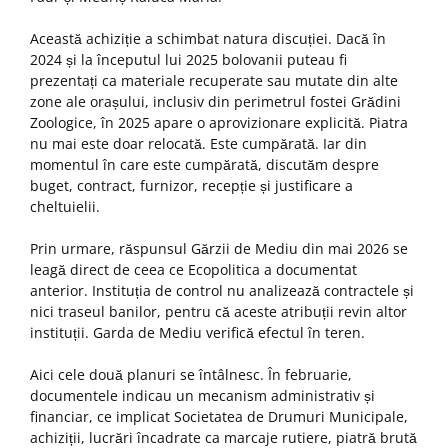
Această achiziție a schimbat natura discuției. Dacă în
2024 și la începutul lui 2025 bolovanii puteau fi
prezentați ca materiale recuperate sau mutate din alte
zone ale orașului, inclusiv din perimetrul fostei Grădini
Zoologice, în 2025 apare o aprovizionare explicită. Piatra
nu mai este doar relocată. Este cumpărată. Iar din
momentul în care este cumpărată, discutăm despre
buget, contract, furnizor, recepție și justificare a
cheltuielii.
Prin urmare, răspunsul Gărzii de Mediu din mai 2026 se
leagă direct de ceea ce Ecopolitica a documentat
anterior. Instituția de control nu analizează contractele și
nici traseul banilor, pentru că aceste atribuții revin altor
instituții. Garda de Mediu verifică efectul în teren.
Aici cele două planuri se întâlnesc. În februarie,
documentele indicau un mecanism administrativ și
financiar, ce implicat Societatea de Drumuri Municipale,
achiziții, lucrări încadrate ca marcaje rutiere, piatră brută