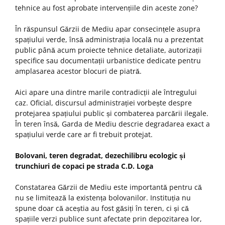
tehnice au fost aprobate intervențiile din aceste zone?
În răspunsul Gărzii de Mediu apar consecințele asupra
spațiului verde, însă administrația locală nu a prezentat
public până acum proiecte tehnice detaliate, autorizații
specifice sau documentații urbanistice dedicate pentru
amplasarea acestor blocuri de piatră.
Aici apare una dintre marile contradicții ale întregului
caz. Oficial, discursul administrației vorbește despre
protejarea spațiului public și combaterea parcării ilegale.
În teren însă, Garda de Mediu descrie degradarea exact a
spațiului verde care ar fi trebuit protejat.
Bolovani, teren degradat, dezechilibru ecologic și
trunchiuri de copaci pe strada C.D. Loga
Constatarea Gărzii de Mediu este importantă pentru că
nu se limitează la existența bolovanilor. Instituția nu
spune doar că aceștia au fost găsiți în teren, ci și că
spațiile verzi publice sunt afectate prin depozitarea lor,