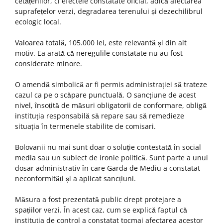
cetățenilor, ci efectele constatate oficial, adică afectarea
suprafețelor verzi, degradarea terenului și dezechilibrul
ecologic local.
Valoarea totală, 105.000 lei, este relevantă și din alt
motiv. Ea arată că neregulile constatate nu au fost
considerate minore.
O amendă simbolică ar fi permis administrației să trateze
cazul ca pe o scăpare punctuală. O sancțiune de acest
nivel, însoțită de măsuri obligatorii de conformare, obligă
instituția responsabilă să repare sau să remedieze
situația în termenele stabilite de comisari.
Bolovanii nu mai sunt doar o soluție contestată în social
media sau un subiect de ironie politică. Sunt parte a unui
dosar administrativ în care Garda de Mediu a constatat
neconformități și a aplicat sancțiuni.
Măsura a fost prezentată public drept protejare a
spațiilor verzi. În acest caz, cum se explică faptul că
instituția de control a constatat tocmai afectarea acestor