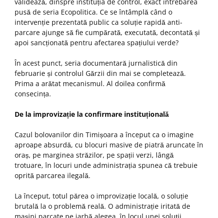
validează, dinspre instituția de control, exact întrebarea
pusă de seria Ecopolitica. Ce se întâmplă când o
intervenție prezentată public ca soluție rapidă anti-
parcare ajunge să fie cumpărată, executată, decontată și
apoi sancționată pentru afectarea spațiului verde?
În acest punct, seria documentară jurnalistică din
februarie și controlul Gărzii din mai se completează.
Prima a arătat mecanismul. Al doilea confirmă
consecința.
De la improvizație la confirmare instituțională
Cazul bolovanilor din Timișoara a început ca o imagine
aproape absurdă, cu blocuri masive de piatră aruncate în
oraș, pe marginea străzilor, pe spații verzi, lângă
trotuare, în locuri unde administrația spunea că trebuie
oprită parcarea ilegală.
La început, totul părea o improvizație locală, o soluție
brutală la o problemă reală. O administrație iritată de
mașini parcate pe iarbă alegea, în locul unei soluții