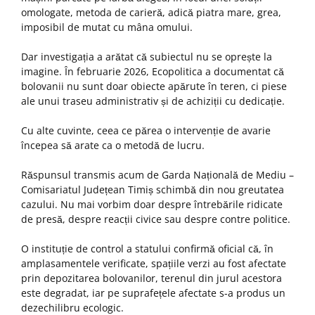
omologate, metoda de carieră, adică piatra mare, grea,
imposibil de mutat cu mâna omului.
Dar investigația a arătat că subiectul nu se oprește la
imagine. În februarie 2026, Ecopolitica a documentat că
bolovanii nu sunt doar obiecte apărute în teren, ci piese
ale unui traseu administrativ și de achiziții cu dedicație.
Cu alte cuvinte, ceea ce părea o intervenție de avarie
începea să arate ca o metodă de lucru.
Răspunsul transmis acum de Garda Națională de Mediu –
Comisariatul Județean Timiș schimbă din nou greutatea
cazului. Nu mai vorbim doar despre întrebările ridicate
de presă, despre reacții civice sau despre contre politice.
O instituție de control a statului confirmă oficial că, în
amplasamentele verificate, spațiile verzi au fost afectate
prin depozitarea bolovanilor, terenul din jurul acestora
este degradat, iar pe suprafețele afectate s-a produs un
dezechilibru ecologic.