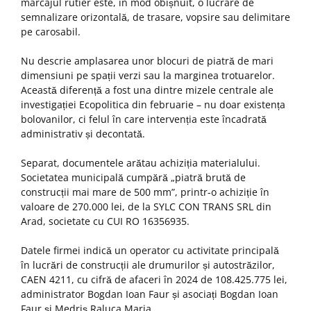
marcajul rutier este, în mod obișnuit, o lucrare de
semnalizare orizontală, de trasare, vopsire sau delimitare
pe carosabil.
Nu descrie amplasarea unor blocuri de piatră de mari
dimensiuni pe spații verzi sau la marginea trotuarelor.
Această diferență a fost una dintre mizele centrale ale
investigației Ecopolitica din februarie – nu doar existența
bolovanilor, ci felul în care intervenția este încadrată
administrativ și decontată.
Separat, documentele arătau achiziția materialului.
Societatea municipală cumpără „piatră brută de
construcții mai mare de 500 mm”, printr-o achiziție în
valoare de 270.000 lei, de la SYLC CON TRANS SRL din
Arad, societate cu CUI RO 16356935.
Datele firmei indică un operator cu activitate principală
în lucrări de construcții ale drumurilor și autostrăzilor,
CAEN 4211, cu cifră de afaceri în 2024 de 108.425.775 lei,
administrator Bogdan Ioan Faur și asociați Bogdan Ioan
Faur și Medriș Raluca Maria.