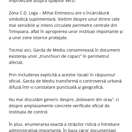
improvizate asupra spațiilor verzi.
Zona C.D. Loga – Mihai Eminescu are o încărcătură
simbolică suplimentară. Vorbim despre unul dintre cele
mai sensibile și intens circulate perimetre centrale din
Timișoara, aflat în apropierea unor instituții importante și
a unei zone istorice protejate.
Tocmai aici, Garda de Mediu consemnează în document
existența unor „trunchiuri de copaci” în perimetrul
afectat.
Prin includerea explicită a acestor locații în răspunsul
oficial, Garda de Mediu transformă o controversă urbană
difuză într-o constatare punctuală și geografică.
Nu mai discutăm generic despre „bolovanii din oraș”, ci
despre amplasamente concrete verificate oficial de
instituția de control.
În plus, enumerarea exactă a străzilor ridică o întrebare
administrativă importantă. În baza căror documentații