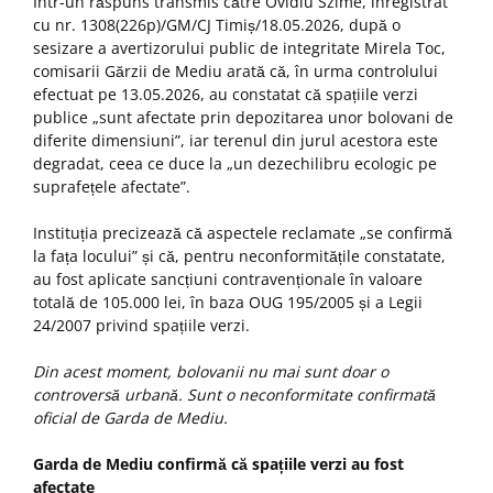
Într-un răspuns transmis către Ovidiu Szime, înregistrat
cu nr. 1308(226p)/GM/CJ Timiș/18.05.2026, după o
sesizare a avertizorului public de integritate Mirela Toc,
comisarii Gărzii de Mediu arată că, în urma controlului
efectuat pe 13.05.2026, au constatat că spațiile verzi
publice „sunt afectate prin depozitarea unor bolovani de
diferite dimensiuni”, iar terenul din jurul acestora este
degradat, ceea ce duce la „un dezechilibru ecologic pe
suprafețele afectate”.
Instituția precizează că aspectele reclamate „se confirmă
la fața locului” și că, pentru neconformitățile constatate,
au fost aplicate sancțiuni contravenționale în valoare
totală de 105.000 lei, în baza OUG 195/2005 și a Legii
24/2007 privind spațiile verzi.
Din acest moment, bolovanii nu mai sunt doar o
controversă urbană. Sunt o neconformitate confirmată
oficial de Garda de Mediu.
Garda de Mediu confirmă că spațiile verzi au fost
afectate