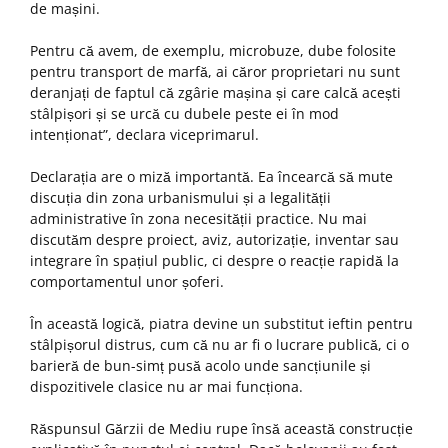
de mașini.
Pentru că avem, de exemplu, microbuze, dube folosite
pentru transport de marfă, ai căror proprietari nu sunt
deranjați de faptul că zgârie mașina și care calcă acești
stâlpișori și se urcă cu dubele peste ei în mod
intenționat”, declara viceprimarul.
Declarația are o miză importantă. Ea încearcă să mute
discuția din zona urbanismului și a legalității
administrative în zona necesității practice. Nu mai
discutăm despre proiect, aviz, autorizație, inventar sau
integrare în spațiul public, ci despre o reacție rapidă la
comportamentul unor șoferi.
În această logică, piatra devine un substitut ieftin pentru
stâlpișorul distrus, cum că nu ar fi o lucrare publică, ci o
barieră de bun-simț pusă acolo unde sancțiunile și
dispozitivele clasice nu ar mai funcționa.
Răspunsul Gărzii de Mediu rupe însă această construcție