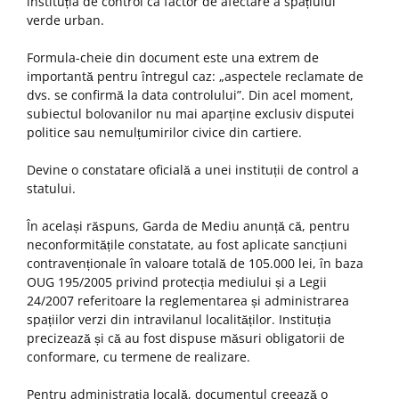
instituția de control ca factor de afectare a spațiului
verde urban.
Formula-cheie din document este una extrem de
importantă pentru întregul caz: „aspectele reclamate de
dvs. se confirmă la data controlului”. Din acel moment,
subiectul bolovanilor nu mai aparține exclusiv disputei
politice sau nemulțumirilor civice din cartiere.
Devine o constatare oficială a unei instituții de control a
statului.
În același răspuns, Garda de Mediu anunță că, pentru
neconformitățile constatate, au fost aplicate sancțiuni
contravenționale în valoare totală de 105.000 lei, în baza
OUG 195/2005 privind protecția mediului și a Legii
24/2007 referitoare la reglementarea și administrarea
spațiilor verzi din intravilanul localităților. Instituția
precizează și că au fost dispuse măsuri obligatorii de
conformare, cu termene de realizare.
Pentru administrația locală, documentul creează o