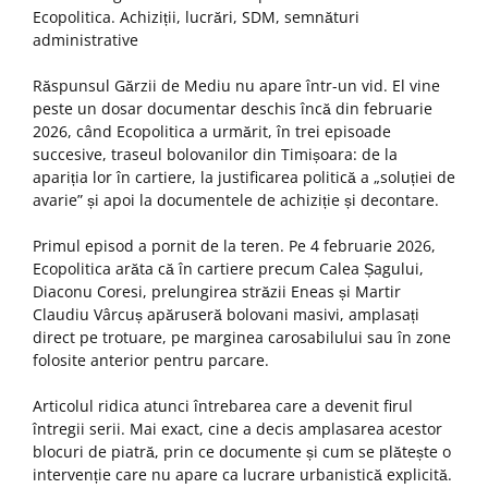
Ecopolitica. Achiziții, lucrări, SDM, semnături
administrative
Răspunsul Gărzii de Mediu nu apare într-un vid. El vine
peste un dosar documentar deschis încă din februarie
2026, când Ecopolitica a urmărit, în trei episoade
succesive, traseul bolovanilor din Timișoara: de la
apariția lor în cartiere, la justificarea politică a „soluției de
avarie” și apoi la documentele de achiziție și decontare.
Primul episod a pornit de la teren. Pe 4 februarie 2026,
Ecopolitica arăta că în cartiere precum Calea Șagului,
Diaconu Coresi, prelungirea străzii Eneas și Martir
Claudiu Vârcuș apăruseră bolovani masivi, amplasați
direct pe trotuare, pe marginea carosabilului sau în zone
folosite anterior pentru parcare.
Articolul ridica atunci întrebarea care a devenit firul
întregii serii. Mai exact, cine a decis amplasarea acestor
blocuri de piatră, prin ce documente și cum se plătește o
intervenție care nu apare ca lucrare urbanistică explicită.