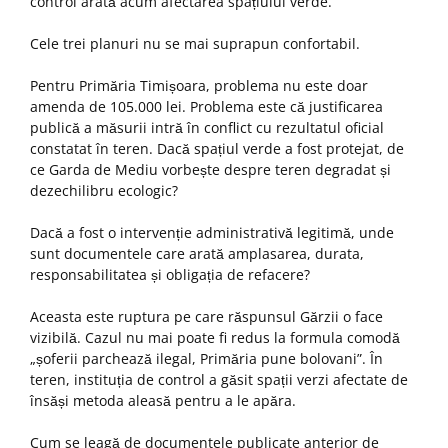
control arată acum afectarea spațiului verde.
Cele trei planuri nu se mai suprapun confortabil.
Pentru Primăria Timișoara, problema nu este doar
amenda de 105.000 lei. Problema este că justificarea
publică a măsurii intră în conflict cu rezultatul oficial
constatat în teren. Dacă spațiul verde a fost protejat, de
ce Garda de Mediu vorbește despre teren degradat și
dezechilibru ecologic?
Dacă a fost o intervenție administrativă legitimă, unde
sunt documentele care arată amplasarea, durata,
responsabilitatea și obligația de refacere?
Aceasta este ruptura pe care răspunsul Gărzii o face
vizibilă. Cazul nu mai poate fi redus la formula comodă
„șoferii parchează ilegal, Primăria pune bolovani”. În
teren, instituția de control a găsit spații verzi afectate de
însăși metoda aleasă pentru a le apăra.
Cum se leagă de documentele publicate anterior de