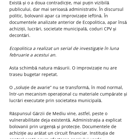
Există și o a doua contradicție, mai puțin vizibilă
publicului, dar mai serioasă administrativ. În discursul
politic, bolovanii apar ca improvizație ieftină. În
documentele analizate anterior de Ecopolitica, apar însă
achiziții, lucrări, societate municipală, coduri CPV și
decontări.
Ecopolitica a realizat un serial de investigație în luna
februarie a acestui an.
Asta schimbă natura măsurii. O improvizație nu are
traseu bugetar repetat.
O „soluție de avarie” nu se transformă, în mod normal,
într-un mecanism operațional cu materiale cumpărate și
lucrări executate prin societatea municipală.
Răspunsul Gărzii de Mediu vine, astfel, peste o
vulnerabilitate deja existentă. Administrația a explicat
bolovanii prin urgență și protecție. Documentele de
achiziție au arătat un circuit financiar. Instituția de