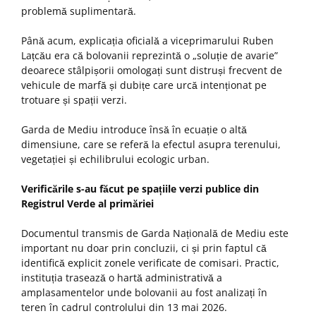
problemă suplimentară.
Până acum, explicația oficială a viceprimarului Ruben
Lațcău era că bolovanii reprezintă o „soluție de avarie”
deoarece stâlpișorii omologați sunt distruși frecvent de
vehicule de marfă și dubițe care urcă intenționat pe
trotuare și spații verzi.
Garda de Mediu introduce însă în ecuație o altă
dimensiune, care se referă la efectul asupra terenului,
vegetației și echilibrului ecologic urban.
Verificările s-au făcut pe spațiile verzi publice din
Registrul Verde al primăriei
Documentul transmis de Garda Națională de Mediu este
important nu doar prin concluzii, ci și prin faptul că
identifică explicit zonele verificate de comisari. Practic,
instituția trasează o hartă administrativă a
amplasamentelor unde bolovanii au fost analizați în
teren în cadrul controlului din 13 mai 2026.