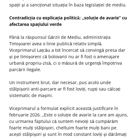
spații și a sancționat situația în baza legislației de mediu.
Contradicția cu explicația politică: „soluție de avarie” cu
afectarea spațiului verde
Până la răspunsul Gărzii de Mediu, administrația
Timișoarei avea o linie publică relativ simplă.
Viceprimarul Lațcău a tot încercat să convingă presa dar
și pe timișoreni că bolovanii nu ar fi fost o amenajare
urbană propriu-zisă, ci o măsură de urgență împotriva
parcării ilegale.
Un instrument brut, dar necesar, pus acolo unde
stâlpișorii anti-parcare ar fi fost loviți, rupți sau călcați
sistematic de mașini.
Viceprimarul a formulat explicit această justificare în
februarie 2026. „Este o soluție de avarie la care am ajuns,
cu urmarea faptului că suntem nevoiți să cumpărăm
foarte mulți stâlpișori, cheltuim foarte mulți bani pe
acești stâlpișori și sunt în mod constant loviți și dărâmați