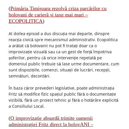
(
Primăria Timișoara rezolvă criza parcărilor cu
bolovani de carieră și taxe mai mari –
ECOPOLITICA
)
Al doilea episod a dus discuția mai departe, dinspre
reacția civică spre mecanismul administrativ. Ecopolitica
a arătat că bolovanii nu pot fi tratați doar ca o
improvizație vizuală sau ca un gest de forță împotriva
șoferilor, pentru că orice intervenție repetată pe
domeniul public trebuie să lase urme documentare, cum
sunt dispozițiile, comenzi, situații de lucrări, recepții,
semnături, decontări.
În baza căror prevederi legislative, poate administrația
Fritz să modifice fizic spațiul public fără o documentație
vizibilă, fără un proiect tehnic și fără o hotărâre explicită
a Consiliului Local.
(
O improvizație absurdă trimite oamenii
administrației Fritz direct la bolovANI –