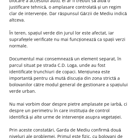
blocare a accesului auto, ei ar fi trebuit să aibă o
justificare tehnică, o amplasare controlată și un regim
clar de intervenție. Dar răspunsul Gărzii de Mediu indică
altceva.
În teren, spațiul verde din jurul lor este afectat, iar
suprafețele verificate nu mai funcționează ca spații verzi
normale.
Documentul mai consemnează un element separat, în
parcul situat pe strada C.D. Loga, unde au fost
identificate trunchiuri de copaci. Mențiunea este
importantă pentru că mută discuția din zona strictă a
bolovanilor către modul general de gestionare a spațiului
verde urban.
Nu mai vorbim doar despre pietre amplasate pe iarbă, ci
despre un perimetru în care instituția de control
identifică și alte urme de intervenție asupra vegetației.
Prin aceste constatări, Garda de Mediu confirmă două
niveluri ale problemei. Primul este fizic, cu bolovani de