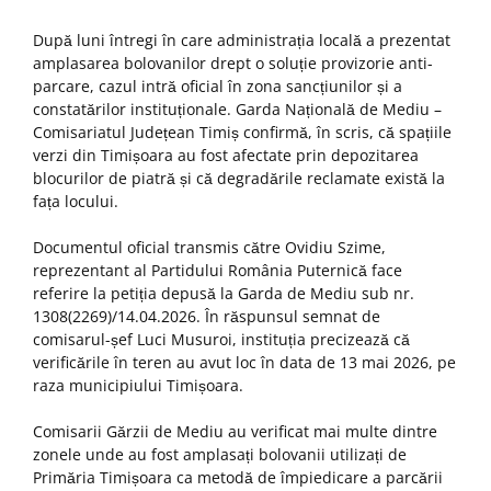
După luni întregi în care administrația locală a prezentat
amplasarea bolovanilor drept o soluție provizorie anti-
parcare, cazul intră oficial în zona sancțiunilor și a
constatărilor instituționale. Garda Națională de Mediu –
Comisariatul Județean Timiș confirmă, în scris, că spațiile
verzi din Timișoara au fost afectate prin depozitarea
blocurilor de piatră și că degradările reclamate există la
fața locului.
Documentul oficial transmis către Ovidiu Szime,
reprezentant al Partidului România Puternică face
referire la petiția depusă la Garda de Mediu sub nr.
1308(2269)/14.04.2026. În răspunsul semnat de
comisarul-șef Luci Musuroi, instituția precizează că
verificările în teren au avut loc în data de 13 mai 2026, pe
raza municipiului Timișoara.
Comisarii Gărzii de Mediu au verificat mai multe dintre
zonele unde au fost amplasați bolovanii utilizați de
Primăria Timișoara ca metodă de împiedicare a parcării