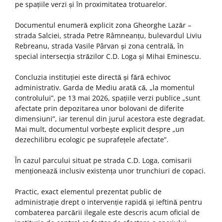
pe spațiile verzi și în proximitatea trotuarelor.
Documentul enumeră explicit zona Gheorghe Lazăr –
strada Salciei, strada Petre Râmneanțu, bulevardul Liviu
Rebreanu, strada Vasile Pârvan și zona centrală, în
special intersecția străzilor C.D. Loga și Mihai Eminescu.
Concluzia instituției este directă și fără echivoc
administrativ. Garda de Mediu arată că, „la momentul
controlului”, pe 13 mai 2026, spațiile verzi publice „sunt
afectate prin depozitarea unor bolovani de diferite
dimensiuni”, iar terenul din jurul acestora este degradat.
Mai mult, documentul vorbește explicit despre „un
dezechilibru ecologic pe suprafețele afectate”.
În cazul parcului situat pe strada C.D. Loga, comisarii
menționează inclusiv existența unor trunchiuri de copaci.
Practic, exact elementul prezentat public de
administrație drept o intervenție rapidă și ieftină pentru
combaterea parcării ilegale este descris acum oficial de