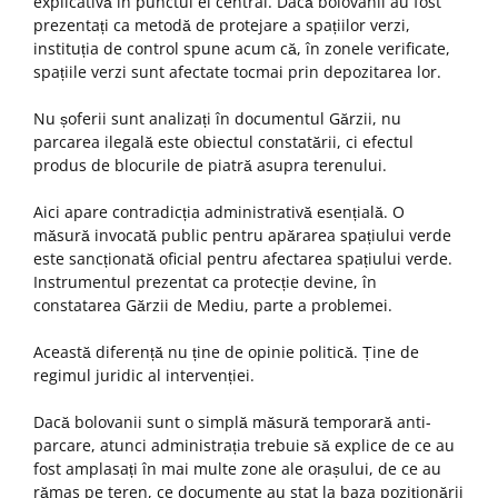
explicativă în punctul ei central. Dacă bolovanii au fost
prezentați ca metodă de protejare a spațiilor verzi,
instituția de control spune acum că, în zonele verificate,
spațiile verzi sunt afectate tocmai prin depozitarea lor.
Nu șoferii sunt analizați în documentul Gărzii, nu
parcarea ilegală este obiectul constatării, ci efectul
produs de blocurile de piatră asupra terenului.
Aici apare contradicția administrativă esențială. O
măsură invocată public pentru apărarea spațiului verde
este sancționată oficial pentru afectarea spațiului verde.
Instrumentul prezentat ca protecție devine, în
constatarea Gărzii de Mediu, parte a problemei.
Această diferență nu ține de opinie politică. Ține de
regimul juridic al intervenției.
Dacă bolovanii sunt o simplă măsură temporară anti-
parcare, atunci administrația trebuie să explice de ce au
fost amplasați în mai multe zone ale orașului, de ce au
rămas pe teren, ce documente au stat la baza poziționării