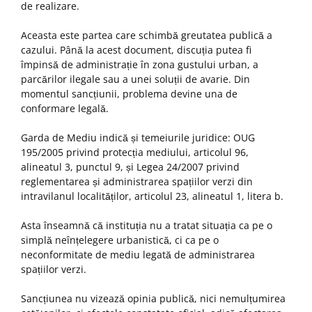
de realizare.
Aceasta este partea care schimbă greutatea publică a
cazului. Până la acest document, discuția putea fi
împinsă de administrație în zona gustului urban, a
parcărilor ilegale sau a unei soluții de avarie. Din
momentul sancțiunii, problema devine una de
conformare legală.
Garda de Mediu indică și temeiurile juridice: OUG
195/2005 privind protecția mediului, articolul 96,
alineatul 3, punctul 9, și Legea 24/2007 privind
reglementarea și administrarea spațiilor verzi din
intravilanul localităților, articolul 23, alineatul 1, litera b.
Asta înseamnă că instituția nu a tratat situația ca pe o
simplă neînțelegere urbanistică, ci ca pe o
neconformitate de mediu legată de administrarea
spațiilor verzi.
Sancțiunea nu vizează opinia publică, nici nemulțumirea