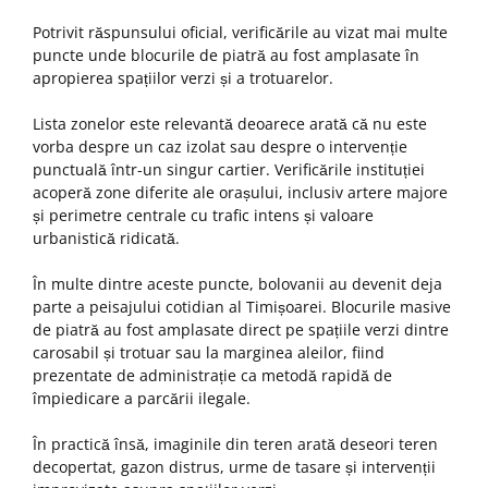
Potrivit răspunsului oficial, verificările au vizat mai multe
puncte unde blocurile de piatră au fost amplasate în
apropierea spațiilor verzi și a trotuarelor.
Lista zonelor este relevantă deoarece arată că nu este
vorba despre un caz izolat sau despre o intervenție
punctuală într-un singur cartier. Verificările instituției
acoperă zone diferite ale orașului, inclusiv artere majore
și perimetre centrale cu trafic intens și valoare
urbanistică ridicată.
În multe dintre aceste puncte, bolovanii au devenit deja
parte a peisajului cotidian al Timișoarei. Blocurile masive
de piatră au fost amplasate direct pe spațiile verzi dintre
carosabil și trotuar sau la marginea aleilor, fiind
prezentate de administrație ca metodă rapidă de
împiedicare a parcării ilegale.
În practică însă, imaginile din teren arată deseori teren
decopertat, gazon distrus, urme de tasare și intervenții