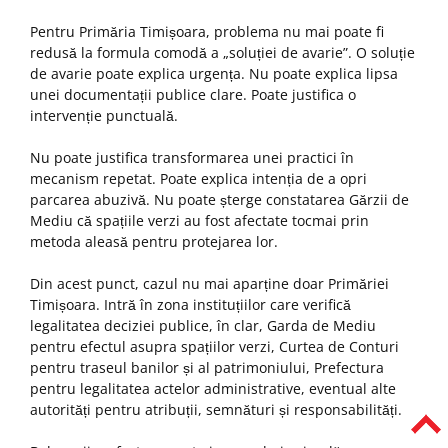
Pentru Primăria Timișoara, problema nu mai poate fi
redusă la formula comodă a „soluției de avarie”. O soluție
de avarie poate explica urgența. Nu poate explica lipsa
unei documentații publice clare. Poate justifica o
intervenție punctuală.
Nu poate justifica transformarea unei practici în
mecanism repetat. Poate explica intenția de a opri
parcarea abuzivă. Nu poate șterge constatarea Gărzii de
Mediu că spațiile verzi au fost afectate tocmai prin
metoda aleasă pentru protejarea lor.
Din acest punct, cazul nu mai aparține doar Primăriei
Timișoara. Intră în zona instituțiilor care verifică
legalitatea deciziei publice, în clar, Garda de Mediu
pentru efectul asupra spațiilor verzi, Curtea de Conturi
pentru traseul banilor și al patrimoniului, Prefectura
pentru legalitatea actelor administrative, eventual alte
autorități pentru atribuții, semnături și responsabilități.