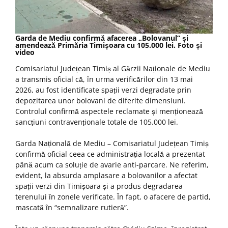
Garda de Mediu confirmă afacerea „Bolovanul” și
amendează Primăria Timișoara cu 105.000 lei. Foto și
video
Comisariatul Județean Timiș al Gărzii Naționale de Mediu
a transmis oficial că, în urma verificărilor din 13 mai
2026, au fost identificate spații verzi degradate prin
depozitarea unor bolovani de diferite dimensiuni.
Controlul confirmă aspectele reclamate și menționează
sancțiuni contravenționale totale de 105.000 lei.
Garda Națională de Mediu – Comisariatul Județean Timiș
confirmă oficial ceea ce administrația locală a prezentat
până acum ca soluție de avarie anti-parcare. Ne referim,
evident, la absurda amplasare a bolovanilor a afectat
spații verzi din Timișoara și a produs degradarea
terenului în zonele verificate. În fapt, o afacere de partid,
mascată în “semnalizare rutieră”.