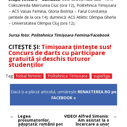
Csikszereda Miercurea Ciuc (ora 12), Politehnica Timișoara
– ACS Vasas Femina, Gloria Bistrița – Farul Constanța
(ambele de la ora 14); duminică: ACS Atletic Olimpia Gherla
– Universitatea Olimpia Cluj (ora 12).
Sursa foto: Politehnica Timișoara Femina/Facebook
CITEȘTE ȘI:
Timișoara țintește sus!
Concurs de darts cu participare
gratuită și deschis tuturor
studenților
Tag
fotbal feminin
,
Politehnica Timisoara
,
superliga
Dacă ţi-a plăcut articolul, urmăreşte
RENASTEREA.RO pe
FACEBOOK »
Navigare
Legea
VIDEO! Alfred Simonis:
în
prosumatorilor,
Am asistat la o
articole
adoptată: românii pot
încercare a unor