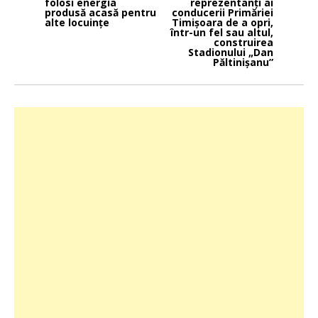
folosi energia
reprezentanți ai
produsă acasă pentru
conducerii Primăriei
alte locuințe
Timișoara de a opri,
într-un fel sau altul,
construirea
Stadionului „Dan
Păltinișanu”