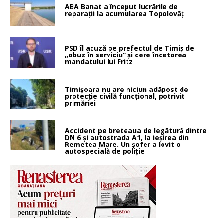
ABA Banat a început lucrările de
reparații la acumularea Topolovăț
PSD îl acuză pe prefectul de Timiș de
„abuz în serviciu” și cere încetarea
mandatului lui Fritz
Timișoara nu are niciun adăpost de
protecție civilă funcțional, potrivit
primăriei
Accident pe breteaua de legătură dintre
DN 6 și autostrada A1, la ieșirea din
Remetea Mare. Un șofer a lovit o
autospecială de poliție