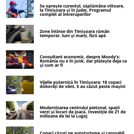
Se oprește curentul, săptămâna viitoare,
la Timișoara și în județ. Programul
complet al întreruperilor
Zone întinse din Timișoara rămân
temporar, luni și marți, fără apă
Consultant economic, despre Moody’s:
România nu e în junk, dar plătește deja ca
și cum ar fi
Vijelie puternică în Timișoara: 18 copaci
doborâți de vânt, 5 au căzut peste mașini
Modernizarea centrului pietonal, spații
verzi și locuri de joacă. Investiție de 21 de
milioane de lei la Lugoj
Copaci căzuți pe autoturisme și carosabil,