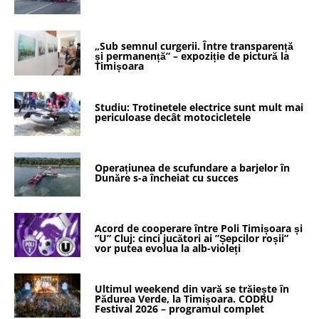
„Sub semnul curgerii. Între transparență
și permanență” – expoziție de pictură la
Timișoara
Studiu: Trotinetele electrice sunt mult mai
periculoase decât motocicletele
Operațiunea de scufundare a barjelor în
Dunăre s-a încheiat cu succes
Acord de cooperare între Poli Timișoara și
”U” Cluj: cinci jucători ai ”Șepcilor roșii”
vor putea evolua la alb-violeți
Ultimul weekend din vară se trăiește în
Pădurea Verde, la Timișoara. CODRU
Festival 2026 – programul complet