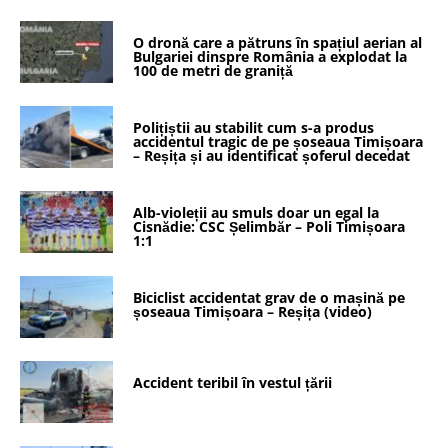
O dronă care a pătruns în spațiul aerian al
Bulgariei dinspre România a explodat la
100 de metri de graniță
Polițiștii au stabilit cum s-a produs
accidentul tragic de pe șoseaua Timișoara
– Reșița și au identificat șoferul decedat
Alb-violeții au smuls doar un egal la
Cisnădie: CSC Șelimbăr – Poli Timișoara
1:1
Biciclist accidentat grav de o mașină pe
șoseaua Timișoara – Reșița (video)
Accident teribil în vestul țării