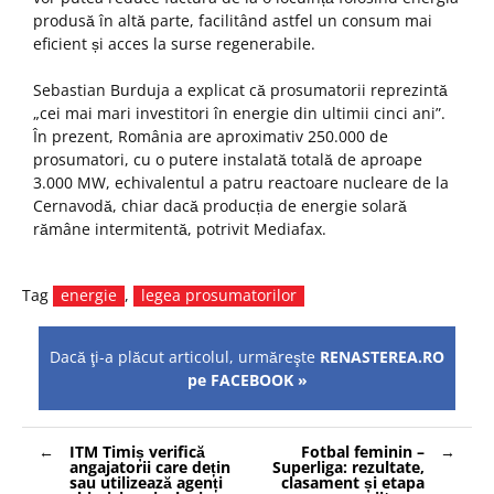
produsă în altă parte, facilitând astfel un consum mai
eficient și acces la surse regenerabile.
Sebastian Burduja a explicat că prosumatorii reprezintă
„cei mai mari investitori în energie din ultimii cinci ani”.
În prezent, România are aproximativ 250.000 de
prosumatori, cu o putere instalată totală de aproape
3.000 MW, echivalentul a patru reactoare nucleare de la
Cernavodă, chiar dacă producția de energie solară
rămâne intermitentă, potrivit Mediafax.
Tag
energie
,
legea prosumatorilor
Dacă ţi-a plăcut articolul, urmăreşte
RENASTEREA.RO
pe FACEBOOK »
Navigare
ITM Timiș verifică
Fotbal feminin –
în
angajatorii care dețin
Superliga: rezultate,
articole
sau utilizează agenți
clasament și etapa