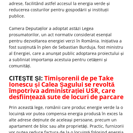
adrese, facilitând astfel accesul la energia verde și
reducerea costurilor pentru gospodării și instituții
publice.
Camera Deputaților a adoptat astăzi Legea
prosumatorilor, un act normativ considerat esențial
pentru dezvoltarea energiei verzi în România. Inițiativa a
fost susținută în plen de Sebastian Burduja, fost ministru
al Energiei, care a anunțat public adoptarea proiectului și
a subliniat importanța acestuia pentru cetățeni și
comunități.
CITEȘTE ȘI:
Timișorenii de pe Take
Ionescu și Calea Șagului se revoltă
împotriva administrației USR, care
desființează sute de locuri de parcare
Prin această lege, românii care produc energie verde la o
locuință vor putea compensa energia produsă în exces la
alte adrese deținute de aceleași persoane, precum un
apartament de bloc sau alte proprietăți. Practic, furnizorii
vor putea reduce factura de la o locuință folosind energia