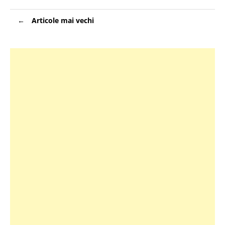
Navigare
Articole mai vechi
în
articole