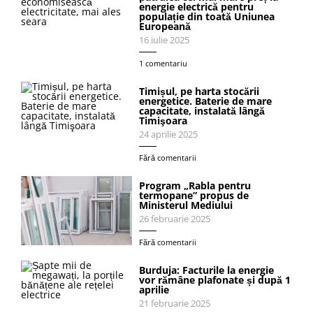
energie electrică pentru
populație din toată Uniunea
Europeană
16 iulie 2025
1 comentariu
Timișul, pe harta stocării
energetice. Baterie de mare
capacitate, instalată lângă
Timişoara
24 aprilie 2025
Fără comentarii
Program „Rabla pentru
termopane” propus de
Ministerul Mediului
26 februarie 2025
Fără comentarii
Burduja: Facturile la energie
vor rămâne plafonate și după 1
aprilie
21 februarie 2025