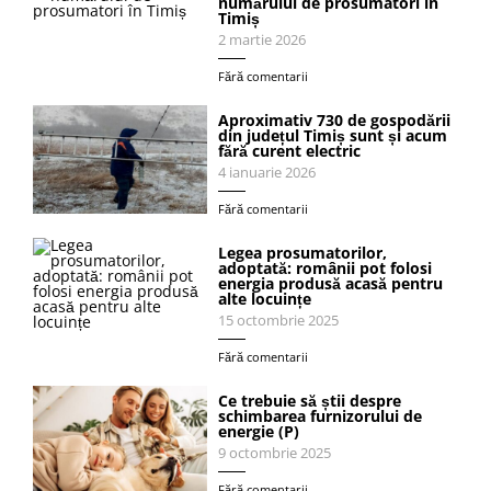
numărului de prosumatori în
Timiș
2 martie 2026
Fără comentarii
Aproximativ 730 de gospodării
din județul Timiș sunt și acum
fără curent electric
4 ianuarie 2026
Fără comentarii
Legea prosumatorilor,
adoptată: românii pot folosi
energia produsă acasă pentru
alte locuințe
15 octombrie 2025
Fără comentarii
Ce trebuie să știi despre
schimbarea furnizorului de
energie (P)
9 octombrie 2025
Fără comentarii