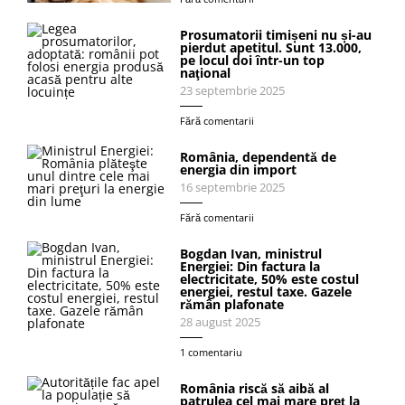
Prosumatorii timișeni nu și-au
pierdut apetitul. Sunt 13.000,
pe locul doi într-un top
naţional
23 septembrie 2025
Fără comentarii
România, dependentă de
energia din import
16 septembrie 2025
Fără comentarii
Bogdan Ivan, ministrul
Energiei: Din factura la
electricitate, 50% este costul
energiei, restul taxe. Gazele
rămân plafonate
28 august 2025
1 comentariu
România riscă să aibă al
patrulea cel mai mare preț la