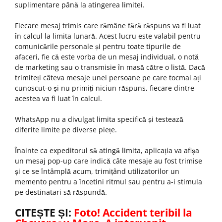
suplimentare până la atingerea limitei.
Fiecare mesaj trimis care rămâne fără răspuns va fi luat
în calcul la limita lunară. Acest lucru este valabil pentru
comunicările personale și pentru toate tipurile de
afaceri, fie că este vorba de un mesaj individual, o notă
de marketing sau o transmisie în masă către o listă. Dacă
trimiteți câteva mesaje unei persoane pe care tocmai ați
cunoscut-o și nu primiți niciun răspuns, fiecare dintre
acestea va fi luat în calcul.
WhatsApp nu a divulgat limita specifică și testează
diferite limite pe diverse piețe.
Înainte ca expeditorul să atingă limita, aplicația va afișa
un mesaj pop-up care indică câte mesaje au fost trimise
și ce se întâmplă acum, trimițând utilizatorilor un
memento pentru a încetini ritmul sau pentru a-i stimula
pe destinatari să răspundă.
CITEȘTE ȘI:
Foto! Accident teribil la