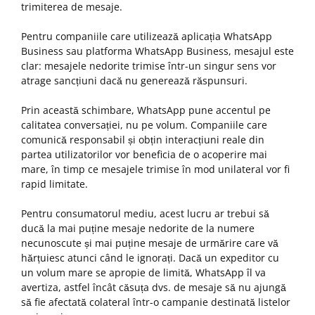
trimiterea de mesaje.
Pentru companiile care utilizează aplicația WhatsApp
Business sau platforma WhatsApp Business, mesajul este
clar: mesajele nedorite trimise într-un singur sens vor
atrage sancțiuni dacă nu generează răspunsuri.
Prin această schimbare, WhatsApp pune accentul pe
calitatea conversației, nu pe volum. Companiile care
comunică responsabil și obțin interacțiuni reale din
partea utilizatorilor vor beneficia de o acoperire mai
mare, în timp ce mesajele trimise în mod unilateral vor fi
rapid limitate.
Pentru consumatorul mediu, acest lucru ar trebui să
ducă la mai puține mesaje nedorite de la numere
necunoscute și mai puține mesaje de urmărire care vă
hărțuiesc atunci când le ignorați. Dacă un expeditor cu
un volum mare se apropie de limită, WhatsApp îl va
avertiza, astfel încât căsuța dvs. de mesaje să nu ajungă
să fie afectată colateral într-o campanie destinată listelor