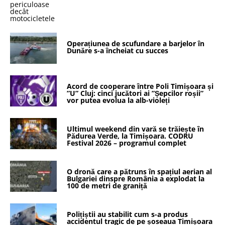
Operațiunea de scufundare a barjelor în
Dunăre s-a încheiat cu succes
Acord de cooperare între Poli Timișoara și
”U” Cluj: cinci jucători ai ”Șepcilor roșii”
vor putea evolua la alb-violeți
Ultimul weekend din vară se trăiește în
Pădurea Verde, la Timișoara. CODRU
Festival 2026 – programul complet
O dronă care a pătruns în spațiul aerian al
Bulgariei dinspre România a explodat la
100 de metri de graniță
Polițiștii au stabilit cum s-a produs
accidentul tragic de pe șoseaua Timișoara