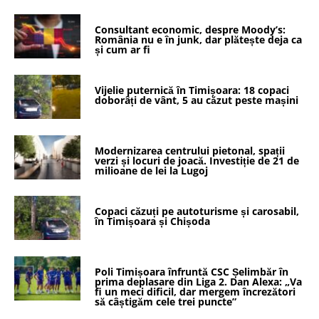
Consultant economic, despre Moody’s:
România nu e în junk, dar plătește deja ca
și cum ar fi
Vijelie puternică în Timișoara: 18 copaci
doborâți de vânt, 5 au căzut peste mașini
Modernizarea centrului pietonal, spații
verzi și locuri de joacă. Investiție de 21 de
milioane de lei la Lugoj
Copaci căzuți pe autoturisme și carosabil,
în Timișoara și Chișoda
Poli Timișoara înfruntă CSC Șelimbăr în
prima deplasare din Liga 2. Dan Alexa: „Va
fi un meci dificil, dar mergem încrezători
să câștigăm cele trei puncte”