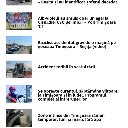
– Reșița și au identificat șoferul decedat
Alb-violeții au smuls doar un egal la
Cisnădie: CSC Șelimbăr – Poli Timișoara
1:1
Biciclist accidentat grav de o mașină pe
șoseaua Timișoara – Reșița (video)
Accident teribil în vestul țării
Se oprește curentul, săptămâna viitoare,
la Timișoara și în județ. Programul
complet al întreruperilor
Zone întinse din Timișoara rămân
temporar, luni și marți, fără apă