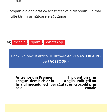
mai mari.
Compania a declarat că acest test va fi disponibil în mai
multe țări în următoarele săptămâni.
Tag
mesaje
,
spam
,
WhatsApp
Dacă ţi-a plăcut articolul, urmăreşte
RENASTEREA.RO
pe FACEBOOK »
Navigare
Antrenor din Premier
Incident bizar în
în
League, demis chiar la
Anglia. Polițiștii au
articole
finalul meciului echipei
căutat un crocodil prin
sale
canale