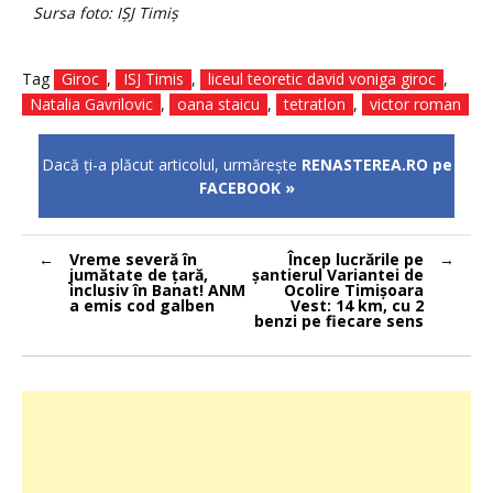
Sursa foto: IŞJ Timiş
Tag
Giroc
,
ISJ Timis
,
liceul teoretic david voniga giroc
,
Natalia Gavrilovic
,
oana staicu
,
tetratlon
,
victor roman
Dacă ţi-a plăcut articolul, urmăreşte
RENASTEREA.RO pe
FACEBOOK »
Navigare
Vreme severă în
Încep lucrările pe
în
jumătate de țară,
şantierul Variantei de
articole
inclusiv în Banat! ANM
Ocolire Timişoara
a emis cod galben
Vest: 14 km, cu 2
benzi pe fiecare sens