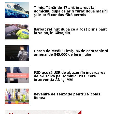
Timiș. Tânăr de 17 ani, în arest la
domiciliu după ce ar fi furat două mașini
și le-ar fi condus fără permis
Bărbat reținut după ce a fost prins băut
la volan, în Găvojdia
Garda de Mediu Timiș: 86 de controale și
amenzi de 845.000 de lei în iulie
PSD acuză USR de abuzuri în încercarea
de a-l salva pe Dominic Fritz. Cere
intervenția ANI și MAI
Revenire de senzație pentru Nicolas
Benea