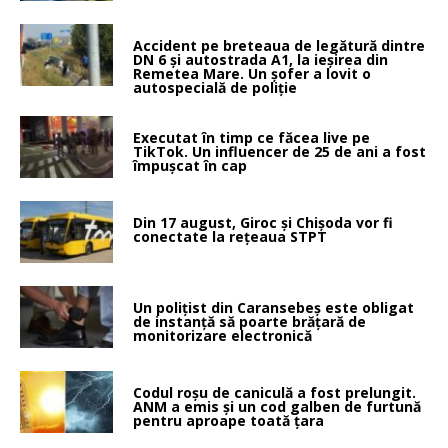
Accident pe breteaua de legătură dintre
DN 6 și autostrada A1, la ieșirea din
Remetea Mare. Un șofer a lovit o
autospecială de poliție
Executat în timp ce făcea live pe
TikTok. Un influencer de 25 de ani a fost
împușcat în cap
Din 17 august, Giroc și Chișoda vor fi
conectate la rețeaua STPT
Un polițist din Caransebeș este obligat
de instanță să poarte brățară de
monitorizare electronică
Codul roșu de caniculă a fost prelungit.
ANM a emis și un cod galben de furtună
pentru aproape toată țara