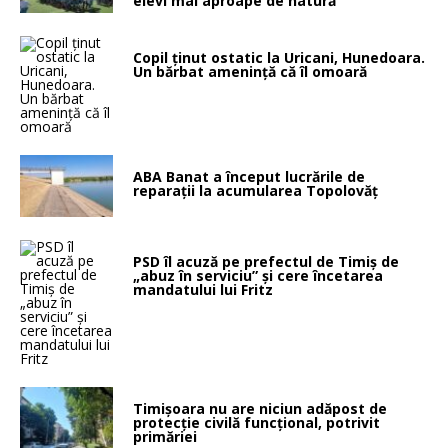
elevi mai aproape de natură
Copil ținut ostatic la Uricani, Hunedoara.
Un bărbat amenință că îl omoară
ABA Banat a început lucrările de
reparații la acumularea Topolovăț
PSD îl acuză pe prefectul de Timiș de
„abuz în serviciu” și cere încetarea
mandatului lui Fritz
Timișoara nu are niciun adăpost de
protecție civilă funcțional, potrivit
primăriei