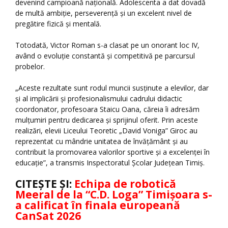
devenind campioană naţională. Adolescenta a dat dovadă
de multă ambiție, perseverență și un excelent nivel de
pregătire fizică și mentală.
Totodată, Victor Roman s-a clasat pe un onorant loc IV,
având o evoluție constantă și competitivă pe parcursul
probelor.
„Aceste rezultate sunt rodul muncii susținute a elevilor, dar
și al implicării și profesionalismului cadrului didactic
coordonator, profesoara Staicu Oana, căreia îi adresăm
mulțumiri pentru dedicarea și sprijinul oferit. Prin aceste
realizări, elevii Liceului Teoretic „David Voniga” Giroc au
reprezentat cu mândrie unitatea de învățământ și au
contribuit la promovarea valorilor sportive și a excelenței în
educație”, a transmis Inspectoratul Şcolar Judeţean Timiş.
CITEŞTE ŞI:
Echipa de robotică
Meeral de la “C.D. Loga” Timișoara s-
a calificat în finala europeană
CanSat 2026