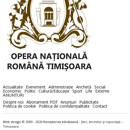
Actualitate
Eveniment
Administraţie
Anchetă
Social
Economic
Politic
Cultură/Educaţie
Sport
Life
Externe
ANUNȚURI
Despre noi
Abonament PDF
Anunţuri
Publicitate
Politica de cookie
Politica de confidenţialitate
Contact
Web design
© 2000 - 2026
Renaşterea bănăţeană
- Ştiri, anchete şi reportaje –
Timișoara.