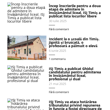
Încep înscrierile pentru a doua
etapă de admitere în
învățământul liceal. ISJ Timiș a
publicat lista locurilor libere
30 iulie 2025
Fără comentarii
Incident la o școală din Timiș.
Jignită și bruscată, o
profesoară a pălmuit o elevă
6 iunie 2025
1 comentariu
ISJ Timiș a publicat Ghidul
candidatului pentru admiterea
în învățământul liceal,
profesional și dual
21 mai 2025
Fără comentarii
IȘJ Timiș va ataca hotărârea
tribunalului privind repunerea
în funcție a fostei directoare de