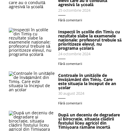
elevii care au o conduită
agresivă la școală
25 octombrie 2024
Fără comentarii
Inspecții în școlile din Timiș cu
rezultate slabe la examenele
naționale: profesorul trebuie să
prioritizeze elevul, nu
programa școlară
24 octombrie 2024
Fără comentarii
Controale în unitățile de
învățământ din Timiș. Care
este situația la început de an
școlar
30 august 2024
Fără comentarii
După un deceniu de degradare
și birocrație, situația clădirii
fostului liceu agricol din
Timișoara rămâne incertă