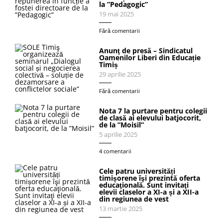
la ”Pedagogic”
19 mai 2025
Fără comentarii
Anunţ de presă – Sindicatul
Oamenilor Liberi din Educație
Timiș
29 aprilie 2025
Fără comentarii
Nota 7 la purtare pentru colegii
de clasă ai elevului batjocorit,
de la ”Moisil”
5 aprilie 2025
4 comentarii
Cele patru universități
timișorene îşi prezintă oferta
educaţională. Sunt invitaţi
elevii claselor a XI-a și a XII-a
din regiunea de vest
13 martie 2025