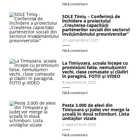
Fără comentarii
SOLE Timiş – Conferință de
închidere a proiectului
„Creșterea capacității
partenerilor sociali din sectorul
învățământului preuniversitar”
29 septembrie 2025
Fără comentarii
La Timișoara, școala începe cu
promisiuni false, nemulțumiri
vechi, clase comasate și clădiri
în paragină. FOTO şi VIDEO
8 septembrie 2025
Fără comentarii
Peste 3.000 de elevi din
Timișoara şi judeţ vor merge la
școală în două schimburi. Lista
unităţilor vizate
2 septembrie 2025
Fără comentarii