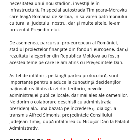
necesitatea unui nou stadion, investițiile în
infrastructură, în special autostrada Timișoara-Moravița
care leagă România de Serbia, în salvarea patrimoniului
cultural al județului nostru, dar și multe altele, le-am
prezentat Președintelui.
De asemenea, parcursul pro-european al României,
stadiul proiectelor finanțate din fonduri europene, dar și
rezultatul alegerilor din Republica Moldova au fost și
acestea teme pe care le-am atins cu Președintele Dan.
Astfel de întâlniri, pe lângă partea protocolară, sunt
importante pentru a aduce la cunoștință decidenților
naționali realitatea la zi din teritoriu, nevoile
administrației publice locale, dar mai ales ale oamenilor.
Ne dorim o colaborare deschisă cu administrația
prezidențială, una bazată pe încredere și dialog”, a
transmis Alfred Simonis, președintele Consiliului
Județean Timiș, după întâlnirea cu Nicușor Dan la Palatul
Administrativ.