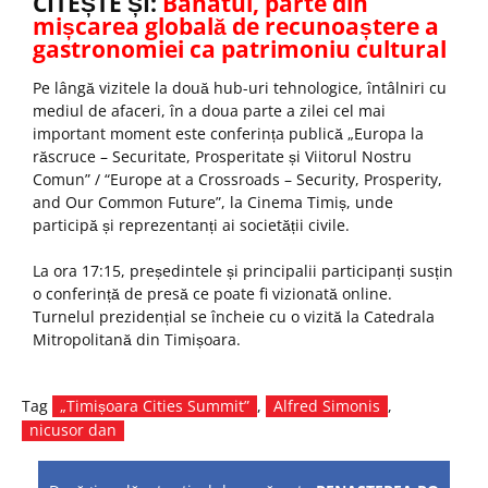
CITEȘTE ȘI:
Banatul, parte din
mișcarea globală de recunoaștere a
gastronomiei ca patrimoniu cultural
Pe lângă vizitele la două hub-uri tehnologice, întâlniri cu
mediul de afaceri, în a doua parte a zilei cel mai
important moment este conferința publică „Europa la
răscruce – Securitate, Prosperitate și Viitorul Nostru
Comun” / “Europe at a Crossroads – Security, Prosperity,
and Our Common Future”, la Cinema Timiș, unde
participă și reprezentanți ai societății civile.
La ora 17:15, președintele și principalii participanți susțin
o conferință de presă ce poate fi vizionată online.
Turnelul prezidențial se încheie cu o vizită la Catedrala
Mitropolitană din Timișoara.
Tag
„Timișoara Cities Summit”
,
Alfred Simonis
,
nicusor dan