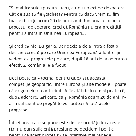
“Și mai trebuie spus un lucru, e un subiect de dezbatere.
Cât de sus să fie ștacheta? Pentru că dacă vrem să fim
foarte direcți, acum 20 de ani, când România a încheiat
procesul de aderare, cred că România nu era pregătită
pentru a intra în Uniunea Europeană.
Și cred că nici Bulgaria. Dar decizia de a intra a fost o
decizie corectă pe care Uniunea Europeană a luat-o, și
vedem azi progresele pe care, după 18 ani de la aderarea
efectivă, România le-a făcut.
Deci poate că – tocmai pentru că există această
competiție geopolitică între Europa și alte modele – poate
că exigențele nu ar trebui să fie atât de înalte și poate că,
după aderare, țări care, ca și România acum 20 de ani, n-
ar fi suficient de pregătite vor putea să facă acele
progrese.
Întrebarea care se pune este de ce societăți din aceste
țări nu pun suficientă presiune pe decidenții politici
pentru ca acest proces să se întâmple mai repede.