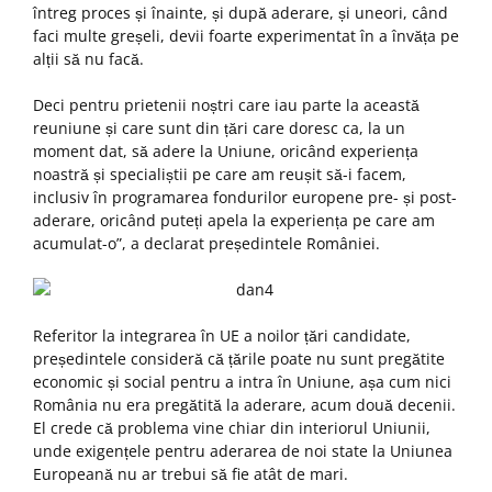
întreg proces și înainte, și după aderare, și uneori, când
faci multe greșeli, devii foarte experimentat în a învăța pe
alții să nu facă.
Deci pentru prietenii noștri care iau parte la această
reuniune și care sunt din țări care doresc ca, la un
moment dat, să adere la Uniune, oricând experiența
noastră și specialiștii pe care am reușit să-i facem,
inclusiv în programarea fondurilor europene pre- și post-
aderare, oricând puteți apela la experiența pe care am
acumulat-o”, a declarat președintele României.
Referitor la integrarea în UE a noilor țări candidate,
președintele consideră că țările poate nu sunt pregătite
economic și social pentru a intra în Uniune, așa cum nici
România nu era pregătită la aderare, acum două decenii.
El crede că problema vine chiar din interiorul Uniunii,
unde exigențele pentru aderarea de noi state la Uniunea
Europeană nu ar trebui să fie atât de mari.