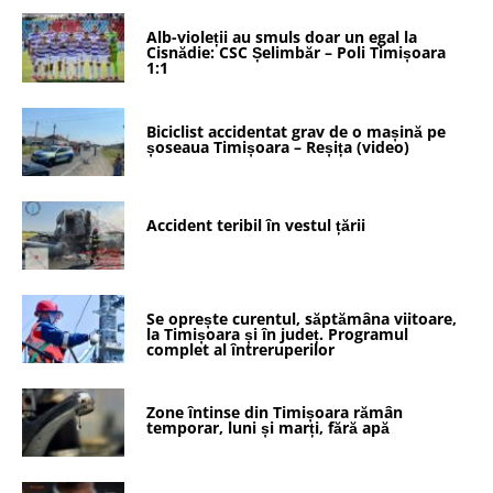
Alb-violeții au smuls doar un egal la
Cisnădie: CSC Șelimbăr – Poli Timișoara
1:1
Biciclist accidentat grav de o mașină pe
șoseaua Timișoara – Reșița (video)
Accident teribil în vestul țării
Se oprește curentul, săptămâna viitoare,
la Timișoara și în județ. Programul
complet al întreruperilor
Zone întinse din Timișoara rămân
temporar, luni și marți, fără apă