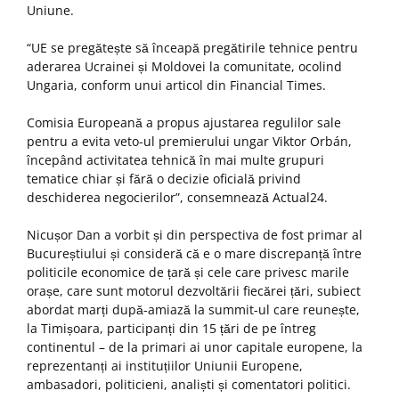
Uniune.
“UE se pregătește să înceapă pregătirile tehnice pentru
aderarea Ucrainei și Moldovei la comunitate, ocolind
Ungaria, conform unui articol din Financial Times.
Comisia Europeană a propus ajustarea regulilor sale
pentru a evita veto-ul premierului ungar Viktor Orbán,
începând activitatea tehnică în mai multe grupuri
tematice chiar și fără o decizie oficială privind
deschiderea negocierilor”, consemnează Actual24.
Nicușor Dan a vorbit și din perspectiva de fost primar al
Bucureștiului și consideră că e o mare discrepanță între
politicile economice de țară și cele care privesc marile
orașe, care sunt motorul dezvoltării fiecărei țări, subiect
abordat marți după-amiază la summit-ul care reunește,
la Timișoara, participanți din 15 țări de pe întreg
continentul – de la primari ai unor capitale europene, la
reprezentanți ai instituțiilor Uniunii Europene,
ambasadori, politicieni, analiști și comentatori politici.