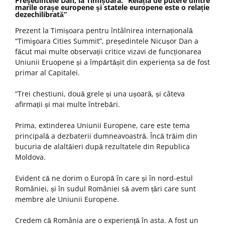
Președintele Dan, la Timișoara: “Relația de putere dintre
marile orașe europene și statele europene este o relație
dezechilibrată”
Prezent la Timișoara pentru întâlnirea internațională
“Timişoara Cities Summit”, președintele Nicușor Dan a
făcut mai multe observații critice vizavi de funcționarea
Uniunii Eruopene și a împărtășit din experiența sa de fost
primar al Capitalei.
“Trei chestiuni, două grele și una ușoară, și câteva
afirmații și mai multe întrebări.
Prima, extinderea Uniunii Europene, care este tema
principală a dezbaterii dumneavoastră. Încă trăim din
bucuria de alaltăieri după rezultatele din Republica
Moldova.
Evident că ne dorim o Europă în care și în nord-estul
României, și în sudul României să avem țări care sunt
membre ale Uniunii Europene.
Credem că România are o experiență în asta. A fost un