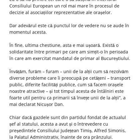
Consiliului European un rol mai mare în procesul de
decizie al asociațiilor reprezentative ale orașelor.
Dar adevărul este că punctul lor de vedere nu se aude în
momentul acesta.
În fine, ultima chestiune, asta e mai ușoară. Există o
solidaritate între primari pe care am simțit-o în perioada
în care am exercitat mandatul de primar al Bucureștiului.
Învățăm, furăm – furam – unii de la alții cum să rezolvăm
diverse probleme care îi preocupă pe cetățeni – transport
public, diferite facilități publice, cum să facem orașele
noastre atractive – și tot timpul acesta de întâlniri este
foarte util pentru ca primarii să învețe unii de la alții”, a
mai declarat Nicușor Dan.
Chiar dacă gazdele sunt din partidul fondat de actualul
șef al statului, acesta a avut și o întrevedere cu
președintele Consiliului Județean Timiș, Alfred Simonis,
la Palatul Administrativ, înainte de ora prânzului.