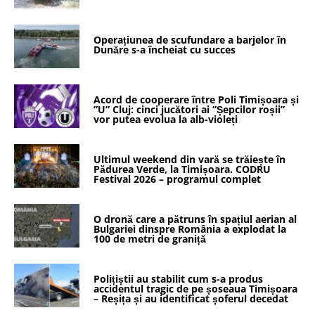
Operațiunea de scufundare a barjelor în
Dunăre s-a încheiat cu succes
Acord de cooperare între Poli Timișoara și
”U” Cluj: cinci jucători ai ”Șepcilor roșii”
vor putea evolua la alb-violeți
Ultimul weekend din vară se trăiește în
Pădurea Verde, la Timișoara. CODRU
Festival 2026 – programul complet
O dronă care a pătruns în spațiul aerian al
Bulgariei dinspre România a explodat la
100 de metri de graniță
Polițiștii au stabilit cum s-a produs
accidentul tragic de pe șoseaua Timișoara
– Reșița și au identificat șoferul decedat