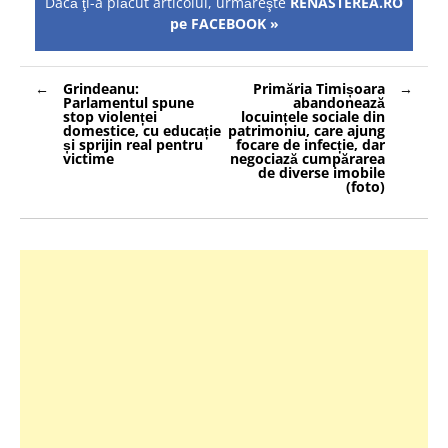
Dacă ţi-a plăcut articolul, urmăreşte
RENASTEREA.RO
pe FACEBOOK »
Navigare
Grindeanu:
Primăria Timișoara
în
Parlamentul spune
abandonează
articole
stop violenței
locuințele sociale din
domestice, cu educație
patrimoniu, care ajung
și sprijin real pentru
focare de infecție, dar
victime
negociază cumpărarea
de diverse imobile
(foto)