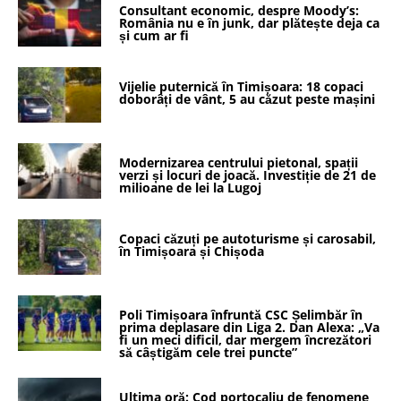
Consultant economic, despre Moody’s:
România nu e în junk, dar plătește deja ca
și cum ar fi
Vijelie puternică în Timișoara: 18 copaci
doborâți de vânt, 5 au căzut peste mașini
Modernizarea centrului pietonal, spații
verzi și locuri de joacă. Investiție de 21 de
milioane de lei la Lugoj
Copaci căzuți pe autoturisme și carosabil,
în Timișoara și Chișoda
Poli Timișoara înfruntă CSC Șelimbăr în
prima deplasare din Liga 2. Dan Alexa: „Va
fi un meci dificil, dar mergem încrezători
să câștigăm cele trei puncte”
Ultima oră: Cod portocaliu de fenomene