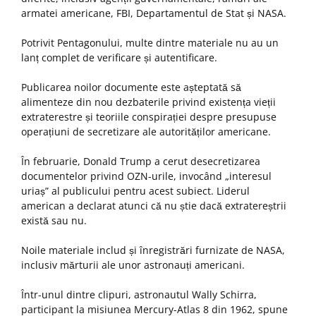
armatei americane, FBI, Departamentul de Stat și NASA.
Potrivit Pentagonului, multe dintre materiale nu au un
lanț complet de verificare și autentificare.
Publicarea noilor documente este așteptată să
alimenteze din nou dezbaterile privind existența vieții
extraterestre și teoriile conspirației despre presupuse
operațiuni de secretizare ale autorităților americane.
În februarie, Donald Trump a cerut desecretizarea
documentelor privind OZN-urile, invocând „interesul
uriaș” al publicului pentru acest subiect. Liderul
american a declarat atunci că nu știe dacă extratereștrii
există sau nu.
Noile materiale includ și înregistrări furnizate de NASA,
inclusiv mărturii ale unor astronauți americani.
Într-unul dintre clipuri, astronautul Wally Schirra,
participant la misiunea Mercury-Atlas 8 din 1962, spune