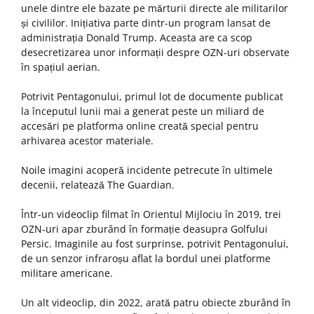
unele dintre ele bazate pe mărturii directe ale militarilor
și civililor. Inițiativa parte dintr-un program lansat de
administrația Donald Trump. Aceasta are ca scop
desecretizarea unor informații despre OZN-uri observate
în spațiul aerian.
Potrivit Pentagonului, primul lot de documente publicat
la începutul lunii mai a generat peste un miliard de
accesări pe platforma online creată special pentru
arhivarea acestor materiale.
Noile imagini acoperă incidente petrecute în ultimele
decenii, relatează The Guardian.
Într-un videoclip filmat în Orientul Mijlociu în 2019, trei
OZN-uri apar zburând în formație deasupra Golfului
Persic. Imaginile au fost surprinse, potrivit Pentagonului,
de un senzor infraroșu aflat la bordul unei platforme
militare americane.
Un alt videoclip, din 2022, arată patru obiecte zburând în