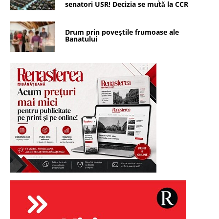
senatori USR! Decizia se mută la CCR
Drum prin poveştile frumoase ale
Banatului