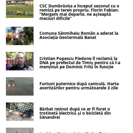
CSC Dumbrăvița a început sezonul cu o
remiză pe teren propriu. Florin Fabian:
”Mergem mai departe, ne așteaptă
meciuri dificile”
Comuna Sânmihaiu Român a aderat la
Asociația Geotermală Banat
Cristian Popescu Piedone îl reclamă la
DNA pe prefectul de Timiș pentru că l-a
menținut pe Dominic Fritz în funcție
Furtuni puternice după caniculă. Harta
avertizărilor pentru următoarele 3 zile
Bărbat reținut după ce ar fi furat o
trotinetă electrică și o bicicletă din
Sânandrei