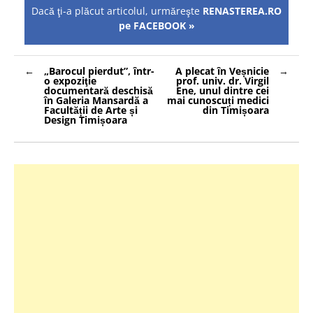
Dacă ţi-a plăcut articolul, urmăreşte
RENASTEREA.RO
pe FACEBOOK »
Navigare
„Barocul pierdut”, într-
A plecat în Veșnicie
în
o expoziţie
prof. univ. dr. Virgil
articole
documentară deschisă
Ene, unul dintre cei
în Galeria Mansardă a
mai cunoscuți medici
Facultății de Arte și
din Timișoara
Design Timișoara