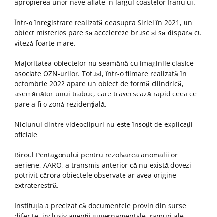
apropierea unor nave aflate în largul coastelor Iranului.
Într-o înregistrare realizată deasupra Siriei în 2021, un
obiect misterios pare să accelereze brusc și să dispară cu
viteză foarte mare.
Majoritatea obiectelor nu seamănă cu imaginile clasice
asociate OZN-urilor. Totuși, într-o filmare realizată în
octombrie 2022 apare un obiect de formă cilindrică,
asemănător unui trabuc, care traversează rapid ceea ce
pare a fi o zonă rezidențială.
Niciunul dintre videoclipuri nu este însoțit de explicații
oficiale
Biroul Pentagonului pentru rezolvarea anomaliilor
aeriene, AARO, a transmis anterior că nu există dovezi
potrivit cărora obiectele observate ar avea origine
extraterestră.
Instituția a precizat că documentele provin din surse
diferite, inclusiv agenții guvernamentale, ramuri ale