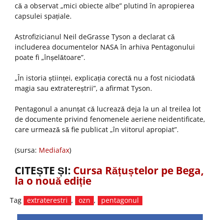
că a observat „mici obiecte albe” plutind în apropierea
capsulei spațiale.
Astrofizicianul Neil deGrasse Tyson a declarat că
includerea documentelor NASA în arhiva Pentagonului
poate fi „înșelătoare”.
„În istoria științei, explicația corectă nu a fost niciodată
magia sau extratereștrii”, a afirmat Tyson.
Pentagonul a anunțat că lucrează deja la un al treilea lot
de documente privind fenomenele aeriene neidentificate,
care urmează să fie publicat „în viitorul apropiat”.
(sursa:
Mediafax
)
CITEȘTE ȘI:
Cursa Rățuștelor pe Bega,
la o nouă ediție
Tag
extraterestri
,
ozn
,
pentagonul