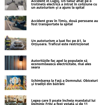
Accident în Lugoj. Un tânăr aflat pe o
trotinetă electrică a intrat în coliziune cu
un autoturism și a ajuns la spital
Accident grav în Timiș, două persoane au
fost transportate la spital
Un autoturism a luat foc pe A1, la
Orțișoara. Traficul este restricționat
Autoritățile fac apel la populație să
economisească electricitate, mai ales
seara
Schimbarea la Faţă a Domnului. Obiceiuri
și tradiții din bătrâni
Legea care îi poate încheia mandatul lui
Dominic Fritz a fost votată și de 11