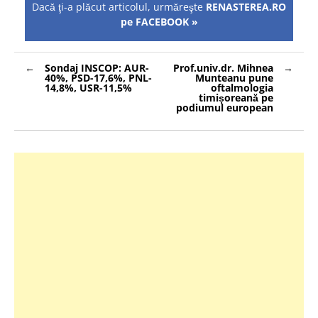
Dacă ţi-a plăcut articolul, urmăreşte
RENASTEREA.RO
pe FACEBOOK »
Navigare
Sondaj INSCOP: AUR-
Prof.univ.dr. Mihnea
în
40%, PSD-17,6%, PNL-
Munteanu pune
articole
14,8%, USR-11,5%
oftalmologia
timișoreană pe
podiumul european