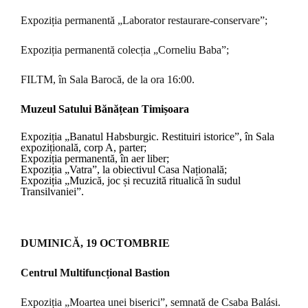
Expoziția permanentă „Laborator restaurare-conservare”;
Expoziția permanentă colecția „Corneliu Baba”;
FILTM, în Sala Barocă, de la ora 16:00.
Muzeul Satului Bănățean Timișoara
Expoziția „Banatul Habsburgic. Restituiri istorice”, în Sala
expozițională, corp A, parter;
Expoziția permanentă, în aer liber;
Expoziția „Vatra”, la obiectivul Casa Națională;
Expoziția „Muzică, joc și recuzită ritualică în sudul
Transilvaniei”.
DUMINICĂ, 19 OCTOMBRIE
Centrul Multifuncțional Bastion
Expoziția „Moartea unei biserici”, semnată de Csaba Balási.