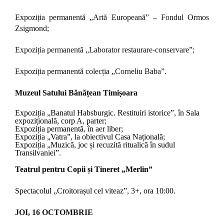
Expoziția permanentă „Artă Europeană” – Fondul Ormos
Zsigmond;
Expoziția permanentă „Laborator restaurare-conservare”;
Expoziția permanentă colecția „Corneliu Baba”.
Muzeul Satului Bănățean Timișoara
Expoziția „Banatul Habsburgic. Restituiri istorice”, în Sala
expozițională, corp A, parter;
Expoziția permanentă, în aer liber;
Expoziția „Vatra”, la obiectivul Casa Națională;
Expoziția „Muzică, joc și recuzită ritualică în sudul
Transilvaniei”.
Teatrul pentru Copii și Tineret „Merlin”
Spectacolul „Croitorașul cel viteaz”, 3+, ora 10:00.
JOI, 16 OCTOMBRIE