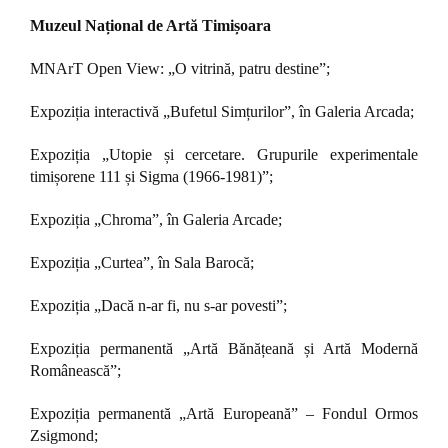
Muzeul Național de Artă Timișoara
MNArT Open View: „O vitrină, patru destine”;
Expoziția interactivă „Bufetul Simțurilor”, în Galeria Arcada;
Expoziția „Utopie și cercetare. Grupurile experimentale
timișorene 111 și Sigma (1966-1981)”;
Expoziția „Chroma”, în Galeria Arcade;
Expoziția „Curtea”, în Sala Barocă;
Expoziția „Dacă n-ar fi, nu s-ar povesti”;
Expoziția permanentă „Artă Bănățeană și Artă Modernă
Românească”;
Expoziția permanentă „Artă Europeană” – Fondul Ormos
Zsigmond;