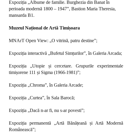
Expoziția „Albume de familie. Burghezia din Banat în
perioada modernă 1800 – 1947”, Bastion Maria Theresia,
mansarda B1.
Muzeul Național de Artă Timișoara
MNArT Open View: „O vitrină, patru destine”;
Expoziția interactivă „Bufetul Simțurilor”, în Galeria Arcada;
Expoziția „Utopie și cercetare. Grupurile experimentale
timișorene 111 și Sigma (1966-1981)”;
Expoziția „Chroma”, în Galeria Arcade;
Expoziția „Curtea”, în Sala Barocă;
Expoziția „Dacă n-ar fi, nu s-ar povesti”;
Expoziția permanentă „Artă Bănățeană și Artă Modernă
Românească”;