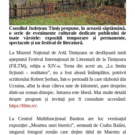
Consiliul Județean Timiș propune, în această săptămână,
o serie de evenimente culturale dedicate publicului de
toate vârstele: expoziții temporare și permanente,
spectacole și un festival de literatură.
La Muzeul Național de Artă Timișoara se desfășoară mult
așteptatul Festival Internațional de Literatură de la Timișoara
(FILTM), ediția a XIV-a. Tema din acest an, „La limita
ficțiunii – realitatea”, nu a fost aleasă întâmplător, potrivit
scriitorului Robert Șerban, într-o perioadă în care războiul din
Ucraina, aflat la doar câteva sute de kilometri, pare desprins
dintr-un roman distopic. Intrarea este liberă. Mai multe detalii
despre program și invitați pot fi consultate accesând:
https://filtm.ro/
.
La Centrul Multifuncțional Bastion are loc vernisajul
expoziției „Moartea unei biserici”, semnată de Csaba Balási,
singurul fotograf român care deține titlul de Maestru al