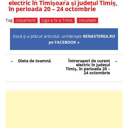
electric în Timișoara și județul Timiș,
în perioada 20 – 24 octombrie
Tag
clasament
,
Liga a IV-a Timis
,
rezultate
Dacă ţi-a plăcut articolul, urmăreşte
RENASTEREA.RO
pe FACEBOOK »
Navigare
Dieta de toamnă
Întreruperi de curent
în
electric în județul
articole
Timiș, în perioada 20 –
24 octombrie