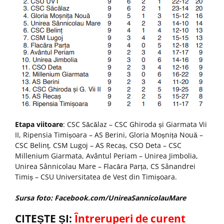
Etapa viitoare
: CSC Săcălaz – CSC Ghiroda și Giarmata Vii
II, Ripensia Timișoara – AS Berini, Gloria Moșnița Nouă –
CSC Belinț, CSM Lugoj – AS Recaș, CSO Deta – CSC
Millenium Giarmata, Avântul Periam – Unirea Jimbolia,
Unirea Sânnicolau Mare – Flacăra Parța, CS Sânandrei
Timiș – CSU Universitatea de Vest din Timișoara.
Sursa foto: Facebook.com/UnireaSannicolauMare
CITEȘTE ȘI:
Întreruperi de curent