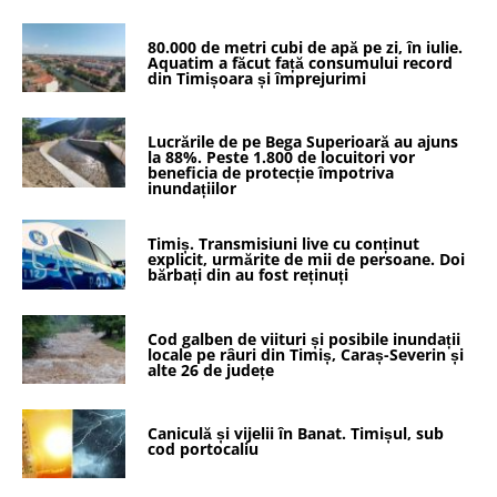
80.000 de metri cubi de apă pe zi, în iulie.
Aquatim a făcut față consumului record
din Timișoara și împrejurimi
Lucrările de pe Bega Superioară au ajuns
la 88%. Peste 1.800 de locuitori vor
beneficia de protecție împotriva
inundațiilor
Timiș. Transmisiuni live cu conținut
explicit, urmărite de mii de persoane. Doi
bărbați din au fost reținuți
Cod galben de viituri și posibile inundații
locale pe râuri din Timiș, Caraș-Severin și
alte 26 de județe
Caniculă și vijelii în Banat. Timișul, sub
cod portocaliu