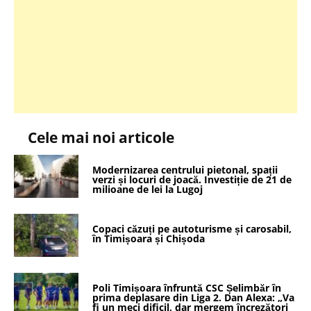
Cele mai noi articole
Modernizarea centrului pietonal, spații
verzi și locuri de joacă. Investiție de 21 de
milioane de lei la Lugoj
Copaci căzuți pe autoturisme și carosabil,
în Timișoara și Chișoda
Poli Timișoara înfruntă CSC Șelimbăr în
prima deplasare din Liga 2. Dan Alexa: „Va
fi un meci dificil, dar mergem încrezători