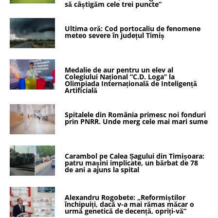
să câștigăm cele trei puncte”
Ultima oră: Cod portocaliu de fenomene
meteo severe în județul Timiș
Medalie de aur pentru un elev al
Colegiului Național ”C.D. Loga” la
Olimpiada Internațională de Inteligență
Artificială
Spitalele din România primesc noi fonduri
prin PNRR. Unde merg cele mai mari sume
Carambol pe Calea Șagului din Timișoara:
patru mașini implicate, un bărbat de 78
de ani a ajuns la spital
Alexandru Rogobete: „Reformiștilor
închipuiți, dacă v-a mai rămas măcar o
urmă genetică de decență, opriți-vă”