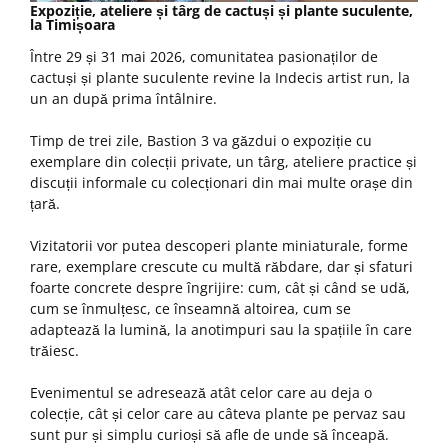
Expoziție, ateliere și târg de cactuși și plante suculente,
la Timișoara
Între 29 și 31 mai 2026, comunitatea pasionaților de
cactuși și plante suculente revine la Indecis artist run, la
un an după prima întâlnire.
Timp de trei zile, Bastion 3 va găzdui o expoziție cu
exemplare din colecții private, un târg, ateliere practice și
discuții informale cu colecționari din mai multe orașe din
țară.
Vizitatorii vor putea descoperi plante miniaturale, forme
rare, exemplare crescute cu multă răbdare, dar și sfaturi
foarte concrete despre îngrijire: cum, cât și când se udă,
cum se înmulțesc, ce înseamnă altoirea, cum se
adaptează la lumină, la anotimpuri sau la spațiile în care
trăiesc.
Evenimentul se adresează atât celor care au deja o
colecție, cât și celor care au câteva plante pe pervaz sau
sunt pur și simplu curioși să afle de unde să înceapă.