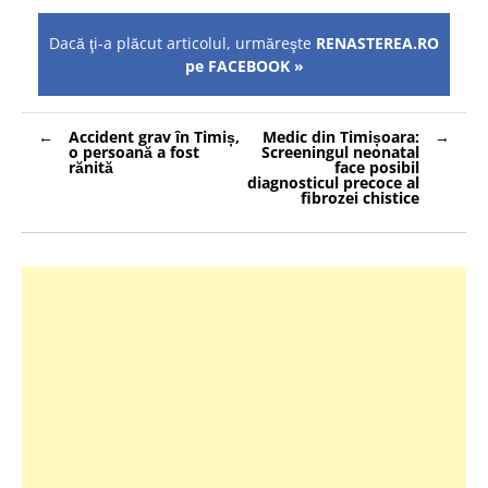
Dacă ţi-a plăcut articolul, urmăreşte
RENASTEREA.RO
pe FACEBOOK »
Navigare
Accident grav în Timiș,
Medic din Timișoara:
în
o persoană a fost
Screeningul neonatal
articole
rănită
face posibil
diagnosticul precoce al
fibrozei chistice