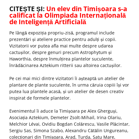
CITEȘTE ȘI:
Un elev din Timișoara s-a
calificat la Olimpiada Internațională
de Inteligență Artificială
Pe lângă expoziția propriu-zisă, programul include
prezentări și ateliere practice pentru adulți și copii.
Vizitatorii vor putea afla mai multe despre udarea
cactușilor, despre genuri precum Astrophytum și
Haworthia, despre înmulțirea plantelor suculente,
înrădăcinarea Aztekium ritterii sau altoirea cactușilor.
Pe cei mai mici dintre vizitatori îi așteaptă un atelier de
plantare de plante suculente, în urma căruia copiii își vor
putea lua plantele acasă, și un atelier de desen creativ
inspirat de formele plantelor.
Evenimentul îi aduce la Timișoara pe Alex Gherguși,
Asociația Aztekium, Demeter Zsolt-Mihail, Irina Olariu,
Melchior Lévai, Ovidiu Bogdan Colărescu, Vasile Plăcintar,
Sergiu Sas, Simona Szabo, Alexandru Cătălin Ungureanu,
colecționari din Timișoara, Arad, Turda, Satu Mare,