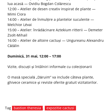
lua acasă — Ovidiu Bogdan Colărescu
12:00 – Atelier de desen creativ inspirat de plante —
Mimi Ciora
14:00 – Atelier de înmulțire a plantelor suculente —
Melchior Lévai
15:00 – Atelier: înrădăcinare Aztekium ritterii — Demeter
Zsolt-Mihail
16:00 – Atelier de altoire cactuși — Ungureanu Alexandru
Cătălin
Duminică, 31 mai, 12:00 – 17:00
Vizite, discuții și întâlniri informale cu colecționarii
O masă specială „Dăruim” va include câteva plante,
ghivece ceramice și reviste oferite gratuit vizitatorilor.
Tag
bastion theresia
,
expozitie cactusi