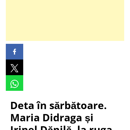
Deta în sărbătoare.
Maria Didraga și
Irinel Dănilă, la ruga