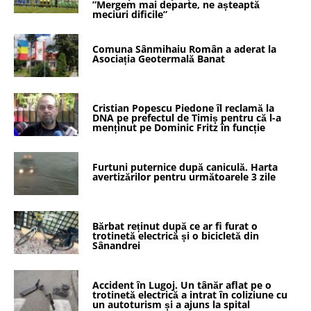
”Mergem mai departe, ne așteaptă
meciuri dificile”
Comuna Sânmihaiu Român a aderat la
Asociația Geotermală Banat
Cristian Popescu Piedone îl reclamă la
DNA pe prefectul de Timiș pentru că l-a
menținut pe Dominic Fritz în funcție
Furtuni puternice după caniculă. Harta
avertizărilor pentru următoarele 3 zile
Bărbat reținut după ce ar fi furat o
trotinetă electrică și o bicicletă din
Sânandrei
Accident în Lugoj. Un tânăr aflat pe o
trotinetă electrică a intrat în coliziune cu
un autoturism și a ajuns la spital