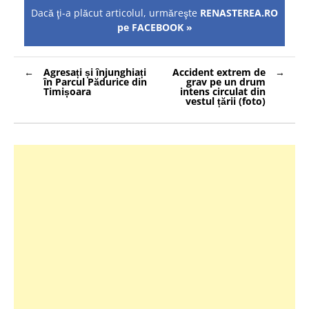
Dacă ţi-a plăcut articolul, urmăreşte
RENASTEREA.RO
pe FACEBOOK »
Navigare
Agresați și înjunghiați
Accident extrem de
în
în Parcul Pădurice din
grav pe un drum
articole
Timișoara
intens circulat din
vestul țării (foto)