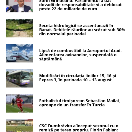
Sorin Grindeanu: Parlamentul a dat
dovadă de responsabilitate și a deblocat
peste 22 de miliarde de euro
Seceta hidrologică se accentuează în
Banat. Debitele râurilor au scăzut sub 30%
din normalul perioadei
Lipsă de combustibil la Aeroportul Arad.
Alimentarea avioanelor, suspendată o
săptămână
Modificări în circulația liniilor 15, 16 și
Expres 3, în perioada 10 – 13 august
Fotbalistul timișorean Sebastian Mailat,
aproape de un transfer în Turcia
CSC Dumbrăvița a început sezonul cu o
remiză pe teren propriu. Florin Fabian: