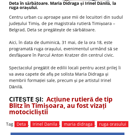
Deta în sărbătoare. Maria Didraga și Irinel Dănilă, la
ruga orașului.
Centru urban cu aproape șase mii de locuitori din sudul
județului Timiș, de pe magistrala rutieră Timișoara –
Belgrad, Deta se pregătește de sărbătoare.
Aici, în data de duminică, 31 mai, de la ora 18, este
programată ruga orașului, evenimentul urmând să se
desfășoare în Parcul Anton Kratzer din centrul civic.
Spectacolul pregătit de edilii locali pentru acest prilej îi
va avea capete de afiș pe solista Maria Didraga și
membrii formației sale, precum și pe artistul Irinel
Dănilă.
CITEȘTE ȘI:
Acțiune rutieră de tip
Blitz în Timișoara, au fost vizați
motocicliștii
Tag
Deta
,
Irinel Danila
,
maria didraga
,
ruga orasului