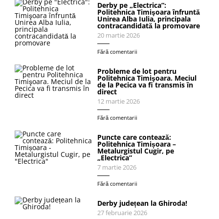
Derby pe „Electrica”:
Politehnica Timişoara înfruntă
Unirea Alba Iulia, principala
contracandidată la promovare
20 martie 2026
Fără comentarii
Probleme de lot pentru
Politehnica Timişoara. Meciul
de la Pecica va fi transmis în
direct
12 martie 2026
Fără comentarii
Puncte care contează:
Politehnica Timișoara –
Metalurgistul Cugir, pe
„Electrica”
7 martie 2026
Fără comentarii
Derby județean la Ghiroda!
27 februarie 2026