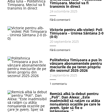
Timișoara. Meciul va fi
transmis în direct
24 octombrie 2025
Fără comentarii
Victorie pentru alb-violeți: Poli
Timișoara – Unirea Sântana 2-0
(0-0)
20 septembrie 2025
Fără comentarii
Politehnica Timișoara a pus în
vânzare abonamentele pentru
meciurile de pe teren propriu
din sezonul 2025-2026
2 septembrie 2025
1 comentariu
Remiză albă la debut pentru
„Poli”. Dan Alexa: „Este
inadmisibil să ratăm cu atâta
nonșalanță ocaziile pe care le
avem. Sper să fie o
întâmplare…”