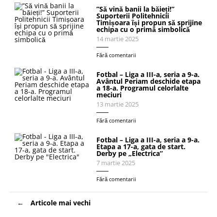
”Să vină banii la băieți!”
Suporterii Politehnicii
Timișoara își propun să sprijine
echipa cu o primă simbolică
14 martie 2025
Fără comentarii
Fotbal – Liga a III-a, seria a 9-a.
Avântul Periam deschide etapa
a 18-a. Programul celorlalte
meciuri
13 martie 2025
Fără comentarii
Fotbal – Liga a III-a, seria a 9-a.
Etapa a 17-a, gata de start.
Derby pe „Electrica”
7 martie 2025
Fără comentarii
Navigare
Articole mai vechi
în
articole