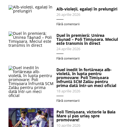
Alb-violeții, egalați în prelungiri
26 aprilie 2026
Fără comentarii
Duel în premieră: Unirea
Tăşnad – Poli Timişoara. Meciul
este transmis în direct
24 aprilie 2026
Fără comentarii
Duel inedit în fortăreața alb-
violetă, în lupta pentru
promovare: Poli Timișoara
înfruntă SCM Zalău pentru
prima dată într-un meci oficial
18 aprilie 2026
Fără comentarii
Poli Timișoara, victorie la Baia
Mare și pas uriaș spre
promovare!
10 aprilie 2026