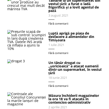
Tâlhărie la un supermarket din
vestul țării: a furat o ladă
frigorifică și a lovit agentul de
pază
3 august 2021
Fără comentarii
Luptă aprigă pe piața de
desfacere a alimentelor din
Timișoara
1 iulie 2021
Fără comentarii
Un tânăr drogat cu
„șoricioaică” a atacat oamenii
dintr-un supermarket, în vestul
țării
18 iunie 2021
Fără comentarii
Măsura închiderii magazinelor
la ora 18 va fi atacată în
contencios-administrativ
2 aprilie 2021