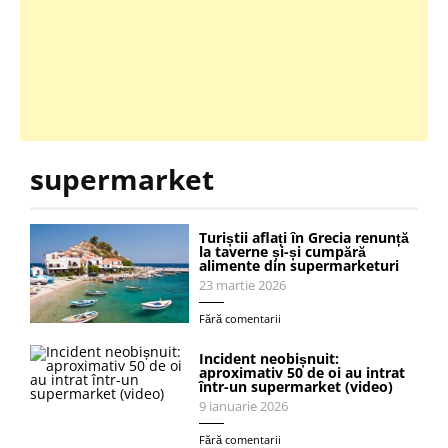
supermarket
Turiștii aflați în Grecia renunță
la taverne și-și cumpără
alimente din supermarketuri
23 martie 2026
Fără comentarii
Incident neobișnuit:
aproximativ 50 de oi au intrat
într-un supermarket (video)
9 ianuarie 2026
Fără comentarii