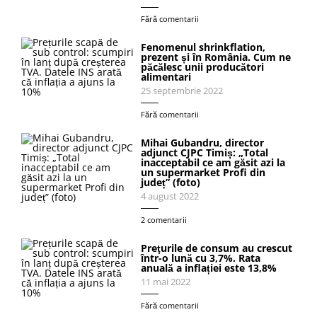
Fără comentarii
Fenomenul shrinkflation,
prezent și în România. Cum ne
păcălesc unii producători
alimentari
25 septembrie 2022
Fără comentarii
Mihai Gubandru, director
adjunct CJPC Timiș: „Total
inacceptabil ce am găsit azi la
un supermarket Profi din
județ” (foto)
4 august 2022
2 comentarii
Preţurile de consum au crescut
într-o lună cu 3,7%. Rata
anuală a inflației este 13,8%
11 mai 2022
Fără comentarii