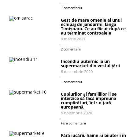
1 comentariu
Gest de mare omenie al unui
echipaj de jandarmi, lângă
Timișoara. Ce au făcut după ce
au terminat controalele
9 martie 2021
2 comentarii
Incendiu puternic la un
supermarket din vestul țării
8 decembrie 2020
1 comentariu
Cuplurilor și familiilor li se
interzice să facă împreună
cumpărături, într-o ţară
europeană
5 noiembrie 2020
Fără comentarii
Fără jucării, haine și bijuterii în