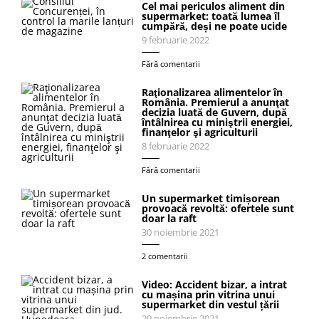
Cel mai periculos aliment din
supermarket: toată lumea îl
cumpără, deși ne poate ucide
9 februarie 2022
Fără comentarii
Raţionalizarea alimentelor în
România. Premierul a anunţat
decizia luată de Guvern, după
întâlnirea cu miniştrii energiei,
finanţelor şi agriculturii
8 februarie 2022
Fără comentarii
Un supermarket timișorean
provoacă revoltă: ofertele sunt
doar la raft
30 noiembrie 2021
2 comentarii
Video: Accident bizar, a intrat
cu mașina prin vitrina unui
supermarket din vestul țării
29 noiembrie 2021