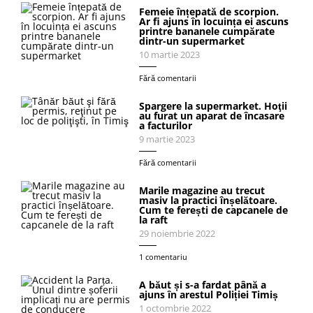
Femeie înțepată de scorpion.
Ar fi ajuns în locuința ei ascuns
printre bananele cumpărate
dintr-un supermarket
10 martie 2023
Fără comentarii
Spargere la supermarket. Hoţii
au furat un aparat de încasare
a facturilor
9 martie 2023
Fără comentarii
Marile magazine au trecut
masiv la practici înșelătoare.
Cum te ferești de capcanele de
la raft
29 noiembrie 2022
1 comentariu
A băut și s-a fardat până a
ajuns în arestul Poliției Timiș
1 octombrie 2022