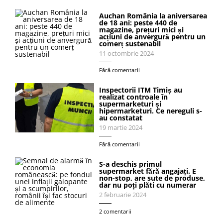
Auchan România la aniversarea
de 18 ani: peste 440 de
magazine, prețuri mici și
acțiuni de anvergură pentru un
comerț sustenabil
11 octombrie 2024
Fără comentarii
Inspectorii ITM Timiș au
realizat controale în
supermarketuri și
hipermarketuri. Ce nereguli s-
au constatat
19 martie 2024
Fără comentarii
S-a deschis primul
supermarket fără angajați. E
non-stop, are sute de produse,
dar nu poți plăti cu numerar
2 februarie 2024
2 comentarii