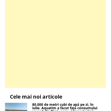
Cele mai noi articole
80.000 de metri cubi de apă pe zi, în
iulie. Aquatim a făcut față consumului