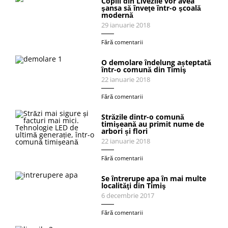
Copiii din Livezile vor avea
şansa să înveţe într-o şcoală
modernă
29 ianuarie 2018
Fără comentarii
O demolare îndelung așteptată
într-o comună din Timiş
22 ianuarie 2018
Fără comentarii
Străzile dintr-o comună
timişeană au primit nume de
arbori și flori
22 ianuarie 2018
Fără comentarii
Se întrerupe apa în mai multe
localităţi din Timiş
6 decembrie 2017
Fără comentarii