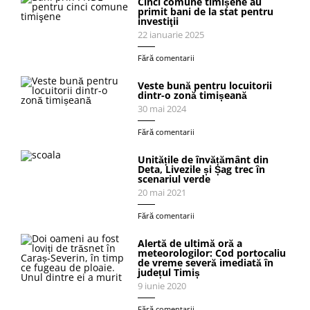
Cinci comune timișene au
primit bani de la stat pentru
investiţii
22 ianuarie 2025
Fără comentarii
Veste bună pentru locuitorii
dintr-o zonă timișeană
30 mai 2024
Fără comentarii
Unitățile de învățământ din
Deta, Livezile și Șag trec în
scenariul verde
20 mai 2021
Fără comentarii
Alertă de ultimă oră a
meteorologilor: Cod portocaliu
de vreme severă imediată în
județul Timiș
9 iunie 2020
Fără comentarii