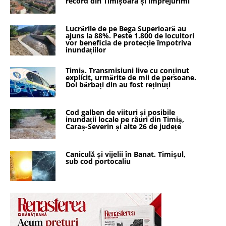
record din Timișoara și împrejurimi
Lucrările de pe Bega Superioară au
ajuns la 88%. Peste 1.800 de locuitori
vor beneficia de protecție împotriva
inundațiilor
Timiș. Transmisiuni live cu conținut
explicit, urmărite de mii de persoane.
Doi bărbați din au fost reținuți
Cod galben de viituri și posibile
inundații locale pe râuri din Timiș,
Caraș-Severin și alte 26 de județe
Caniculă și vijelii în Banat. Timișul,
sub cod portocaliu