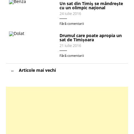
Un sat din Timiş se mândreşte
cu un olimpic naţional
24 iulie 2016
Fără comentarii
Drumul care poate apropia un
sat de Timișoara
21 iulie 2016
Fără comentarii
Navigare
Articole mai vechi
în
articole