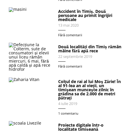
Accident în Timiş. Două
persoane au primit îngrijiri
medicale
13 mai 2020
Fără comentarii
Două localități din Timiș rămân
mâine fără apă rece
22 septembrie 2019
Fără comentarii
Colţul de rai al lui Moş Zărie! În
al 91-lea an al vieţii, un
timişean munceşte zilnic în
grădina sa de 2.000 de metri
pătraţi
4 iulie 2019
1 comentariu
Proiecte digitale într-o
localitate timișeană