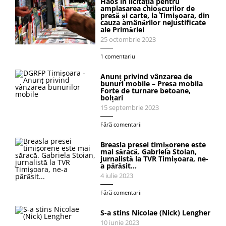
Haos în licitația pentru
amplasarea chioșcurilor de
presă și carte, la Timişoara, din
cauza amânărilor nejustificate
ale Primăriei
25 octombrie 2023
1 comentariu
Anunț privind vânzarea de
bunuri mobile – Presa mobila
Forte de turnare betoane,
bolțari
15 septembrie 2023
Fără comentarii
Breasla presei timișorene este
mai săracă. Gabriela Stoian,
jurnalistă la TVR Timișoara, ne-
a părăsit…
4 iulie 2023
Fără comentarii
S-a stins Nicolae (Nick) Lengher
10 iunie 2023