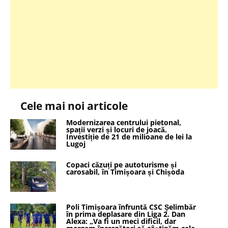
Cele mai noi articole
Modernizarea centrului pietonal,
spații verzi și locuri de joacă.
Investiție de 21 de milioane de lei la
Lugoj
Copaci căzuți pe autoturisme și
carosabil, în Timișoara și Chișoda
Poli Timișoara înfruntă CSC Șelimbăr
în prima deplasare din Liga 2. Dan
Alexa: „Va fi un meci dificil, dar