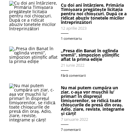
Cu doi ani întârziere, Primăria
Timișoara pregătește licitația
pentru noi chioșcuri. După ce a
ridicat abuziv tonetele micilor
întreprinzători
12 aprilie 2023
1 comentariu
„Presa din Banat în oglinda
vremii”, simpozion științific
aflat la prima ediție
21 iunie 2022
Fără comentarii
Nu mai putem cumpăra un
ziar, c-așa vor mușchii lu’
primar! În disprețul
timișorenilor, se ridică toate
chioșcurile de presă din oraș.
Adio, ziare, reviste, integrame
și cărți!
7 ianuarie 2022
7 comentarii