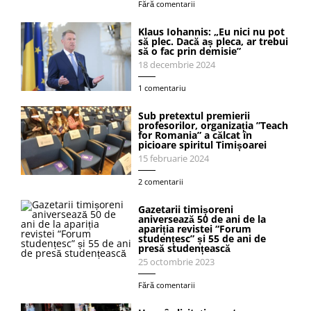
Fără comentarii
Klaus Iohannis: „Eu nici nu pot
să plec. Dacă aș pleca, ar trebui
să o fac prin demisie”
18 decembrie 2024
1 comentariu
Sub pretextul premierii
profesorilor, organizația ”Teach
for Romania” a călcat în
picioare spiritul Timișoarei
15 februarie 2024
2 comentarii
Gazetarii timișoreni
aniversează 50 de ani de la
apariția revistei “Forum
studențesc” și 55 de ani de
presă studențească
25 octombrie 2023
Fără comentarii