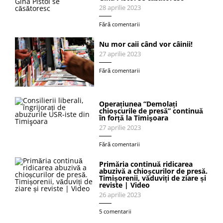
28 aprilie 2023
Fără comentarii
Nu mor caii când vor câinii!
27 aprilie 2023
Fără comentarii
Operațiunea “Demolați
chioșcurile de presă” continuă
în forță la Timişoara
27 aprilie 2023
Fără comentarii
Primăria continuă ridicarea
abuzivă a chioșcurilor de presă.
Timișorenii, văduviți de ziare și
reviste | Video
26 aprilie 2023
5 comentarii