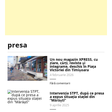
presa
Un nou magazin XPRESS, cu
ziare, cărți, reviste și
integrame, deschis în Piața
Victoriei din Timișoara
4 februarie 2026
Fără comentarii
Intervenția STPT, după ce presa
a expus situația stației din
”Mărăști”
9 aprilie 2025