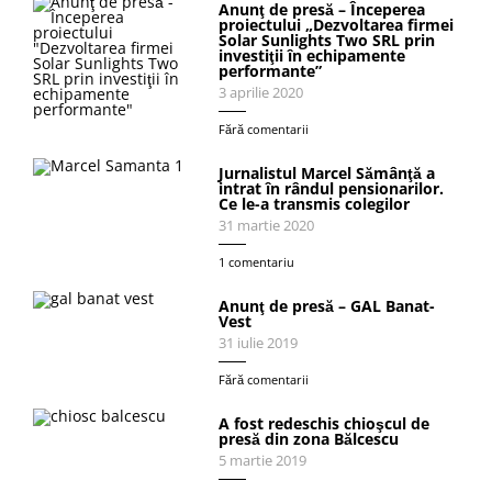
Anunţ de presă – Începerea
proiectului „Dezvoltarea firmei
Solar Sunlights Two SRL prin
investiţii în echipamente
performante”
3 aprilie 2020
Fără comentarii
Jurnalistul Marcel Sămânţă a
intrat în rândul pensionarilor.
Ce le-a transmis colegilor
31 martie 2020
1 comentariu
Anunţ de presă – GAL Banat-
Vest
31 iulie 2019
Fără comentarii
A fost redeschis chioşcul de
presă din zona Bălcescu
5 martie 2019