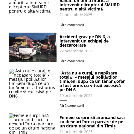
Banat: un om a murit, a
intervenit elicopterul SMURD
pentru o altă victimă
21 noiembrie 2025
Fără comentarii
Accident grav pe DN 6, a
intervenit un echipaj de
descarcerare
22 octombrie 2025
Fără comentarii
”Asta nu e curaj, e nepăsare
totală” – mesajul polițiștilor
timișeni după ce un tânăr șofer
a fost prins cu viteză excesivă
pe DN 6
19 octombrie 2025
Fără comentarii
Femeie surprinsă aruncând saci
cu deșeuri într-o parcare de pe
un drum național din Timiș
11 octombrie 2025