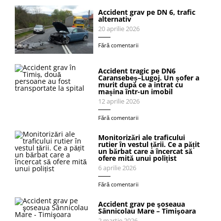
Accident grav pe DN 6, trafic
alternativ
20 aprilie 2026
Fără comentarii
Accident tragic pe DN6
Caransebeș–Lugoj. Un șofer a
murit după ce a intrat cu
mașina într-un imobil
12 aprilie 2026
Fără comentarii
Monitorizări ale traficului
rutier în vestul țării. Ce a pățit
un bărbat care a încercat să
ofere mită unui polițist
6 aprilie 2026
Fără comentarii
Accident grav pe şoseaua
Sânnicolau Mare – Timişoara
2 martie 2026