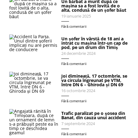
Un bărbat a murit după ce
mașina sa a fost lovită de o
alta, condusă de un șofer băut
19 ianuarie 2025
Fără comentarii
Un șofer în vârstă de 18 ani a
intrat cu mașina într-un cap de
pod, pe un drum din Timiș
24 decembrie 2024
Fără comentarii
Joi dimineață, 17 octombrie, se
va circula îngreunat pe VTM,
între DN 6 – Ghiroda și DN 69
16 octombrie 2024
Fără comentarii
Trafic paralizat pe o șosea din
Banat, din cauza unui accident
7 septembrie 2024
Fără comentarii