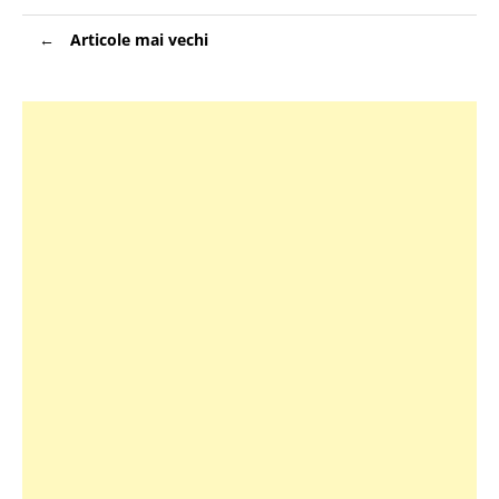
Navigare
Articole mai vechi
în
articole