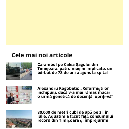
Cele mai noi articole
Carambol pe Calea Șagului din
Timișoara: patru mașini implicate, un
bărbat de 78 de ani a ajuns la spital
Alexandru Rogobete: „Reformiștilor
închipuiți, dacă v-a mai rămas măcar
o urmă genetică de decență, opriți-vă”
80.000 de metri cubi de apă pe zi, în
iulie. Aquatim a făcut față consumului
record din Timișoara și împrejurimi