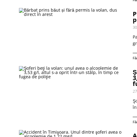
P
p
30
Pa
g
Fă
Ş
3
f
27
Şo
în
Fă
A