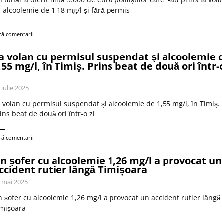
 alcoolemie de 1,18 mg/l și fără permis
ră comentarii
a volan cu permisul suspendat şi alcoolemie 
,55 mg/l, în Timiş. Prins beat de două ori într-
i
 iulie 2025
 volan cu permisul suspendat şi alcoolemie de 1,55 mg/l, în Timiş.
ins beat de două ori într-o zi
ră comentarii
n șofer cu alcoolemie 1,26 mg/l a provocat un
ccident rutier lângă Timișoara
 mai 2025
 șofer cu alcoolemie 1,26 mg/l a provocat un accident rutier lângă
imișoara