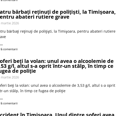
atru bărbaţi reţinuţi de poliţişti, la Timişoara,
entru abateri rutiere grave
 martie 2026
tru bărbaţi reţinuţi de poliţişti, la Timişoara, pentru abateri rutiere
rave
ră comentarii
oferi beţi la volan: unul avea o alcoolemie de
,53 g/l, altul s-a oprit într-un stâlp, în timp ce
ugea de poliţie
 martie 2026
feri beţi la volan: unul avea o alcoolemie de 3,53 g/l, altul s-a oprit
tr-un stâlp, în timp ce fugea de poliţie
ră comentarii
ccident în Timişoara. Unul dintre şoferi avea