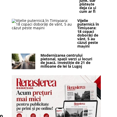
junk, dar
plătește
deja ca și
cum ar fi
Vijelie
puternică în
Timișoara:
18 copaci
doborâți de
vânt, 5 au
căzut peste
mașini
Modernizarea centrului
pietonal, spații verzi și locuri
de joacă. Investiție de 21 de
milioane de lei la Lugoj
 o