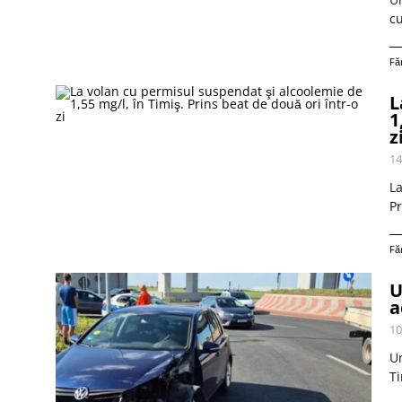
cu
Fă
L
1
z
14
La
Pr
Fă
U
a
10
Un
T