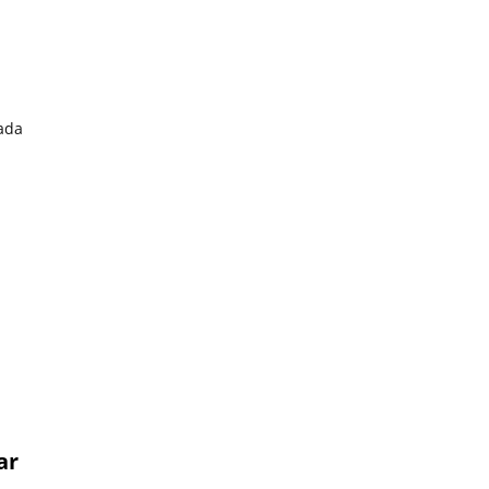
rada
ar