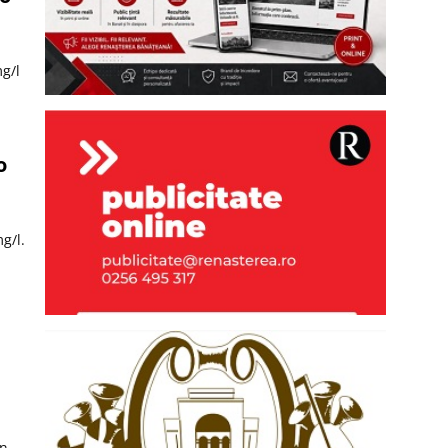
g/l
o
g/l.
an