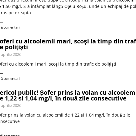
 1,50 mg/l. S-a întâmplat lângă Oțelu Roșu, unde un echipaj de pol
tras pe dreapta
ră comentarii
oferi cu alcoolemii mari, scoşi la timp din traf
e poliţişti
 aprilie 2026
feri cu alcoolemii mari, scoşi la timp din trafic de poliţişti
ră comentarii
ericol public! Șofer prins la volan cu alcoolem
e 1,22 și 1,04 mg/l, în două zile consecutive
 aprilie 2026
fer prins la volan cu alcoolemii de 1,22 și 1,04 mg/l, în două zile
nsecutive
ră comentarii