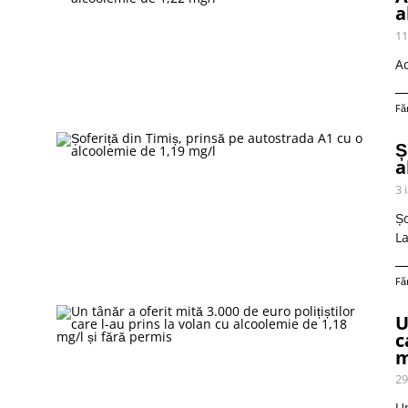
a
11
Ac
Fă
Ș
a
3 
Șo
La
Fă
U
c
m
29
Un