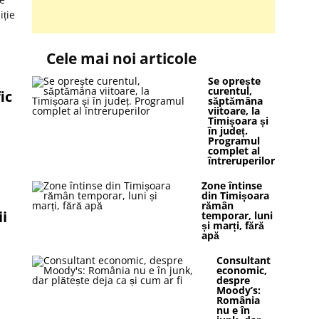
iție
Cele mai noi articole
Se oprește
curentul,
ic
săptămâna
viitoare, la
Timișoara și
în județ.
Programul
complet al
întreruperilor
Zone întinse
din Timișoara
rămân
ii
temporar, luni
și marți, fără
apă
Consultant
economic,
despre
Moody’s:
România
nu e în