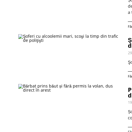
de
a 
Fă
Ş
d
29
Şo
Fă
P
d
19
Șo
co
Fă