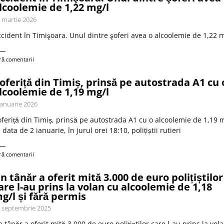
lcoolemie de 1,22 mg/l
 martie 2026
cident în Timişoara. Unul dintre şoferi avea o alcoolemie de 1,22 m
ră comentarii
oferiță din Timiș, prinsă pe autostrada A1 cu 
lcoolemie de 1,19 mg/l
ianuarie 2026
feriță din Timiș, prinsă pe autostrada A1 cu o alcoolemie de 1,19 m
 data de 2 ianuarie, în jurul orei 18:10, polițiștii rutieri
ră comentarii
n tânăr a oferit mită 3.000 de euro polițiștilor
are l-au prins la volan cu alcoolemie de 1,18
g/l și fără permis
 septembrie 2025
 tânăr a oferit mită 3.000 de euro polițiștilor care l-au prins la vol