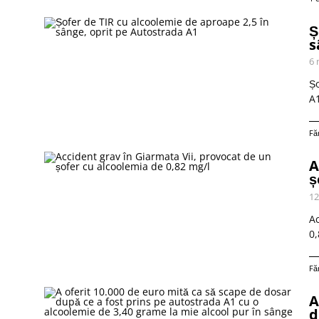
Ș
s
6 
Șo
A
Fă
A
ș
12
Ac
0,
Fă
A
d