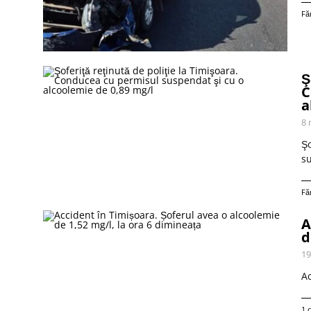
Fă
Ş
C
a
8 
Şo
su
Fă
A
d
19
Ac
1 