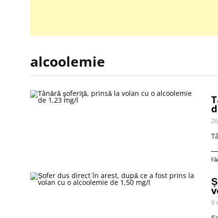
alcoolemie
T
d
26
Tâ
Fă
Ș
v
9 
Șo