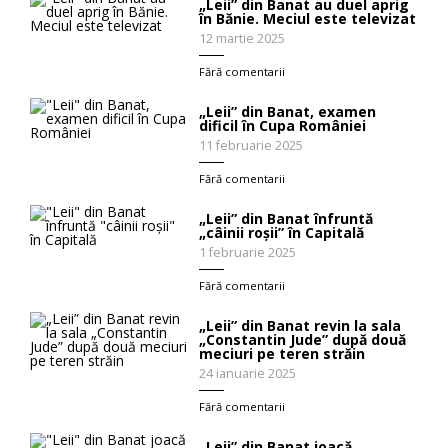
„Leii” din Banat au duel aprig
în Bănie. Meciul este televizat
12 martie 2025
Fără comentarii
„Leii” din Banat, examen
dificil în Cupa României
11 februarie 2025
Fără comentarii
„Leii” din Banat înfruntă
„câinii roșii” în Capitală
1 februarie 2025
Fără comentarii
„Leii” din Banat revin la sala
„Constantin Jude” după două
meciuri pe teren străin
24 ianuarie 2025
Fără comentarii
„Leii” din Banat joacă