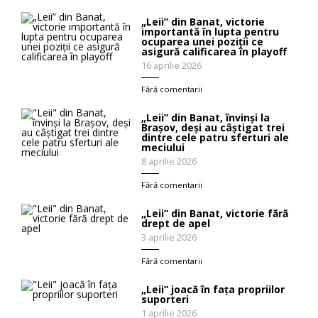
„Leii” din Banat, victorie
importantă în lupta pentru
ocuparea unei poziții ce
asigură calificarea în playoff
16 aprilie 2026
Fără comentarii
„Leii” din Banat, învinși la
Brașov, deşi au câștigat trei
dintre cele patru sferturi ale
meciului
8 aprilie 2026
Fără comentarii
„Leii” din Banat, victorie fără
drept de apel
3 aprilie 2026
Fără comentarii
„Leii” joacă în fața propriilor
suporteri
1 aprilie 2026