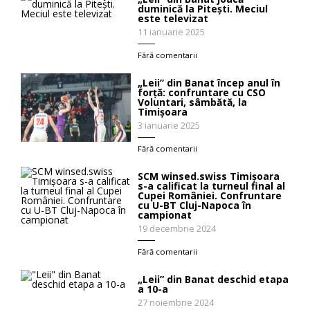
duminică la Pitești. Meciul
este televizat
11 ianuarie 2025
Fără comentarii
„Leii” din Banat încep anul în
forţă: confruntare cu CSO
Voluntari, sâmbătă, la
Timişoara
3 ianuarie 2025
Fără comentarii
SCM winsed.swiss Timișoara
s-a calificat la turneul final al
Cupei României. Confruntare
cu U-BT Cluj-Napoca în
campionat
19 decembrie 2024
Fără comentarii
„Leii” din Banat deschid etapa
a 10-a
27 noiembrie 2024