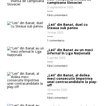
campioana Slovaciei
3 septembrie 2025
Fără comentarii
„Leii” din Banat, duel cu
Steaua sub panou
14 mai 2025
1 comentariu
„Leii” din Banat au un meci
infernal în Liga Națională
5 aprilie 2025
Fără comentarii
„Leii” din Banat, al doilea
meci consecutiv împotriva
unei contracandidate la play-
off
16 martie 2025
Fără comentarii