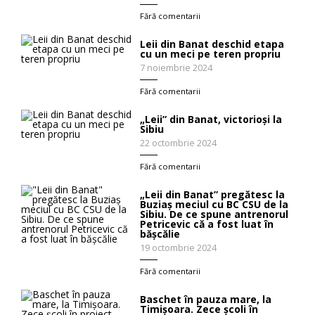
Fără comentarii
Leii din Banat deschid etapa
cu un meci pe teren propriu
7 noiembrie 2024
Fără comentarii
„Leii” din Banat, victorioși la
Sibiu
22 octombrie 2024
Fără comentarii
„Leii din Banat” pregătesc la
Buziaș meciul cu BC CSU de la
Sibiu. De ce spune antrenorul
Petricevic că a fost luat în
bășcălie
19 octombrie 2024
Fără comentarii
Baschet în pauza mare, la
Timişoara. Zece şcoli în