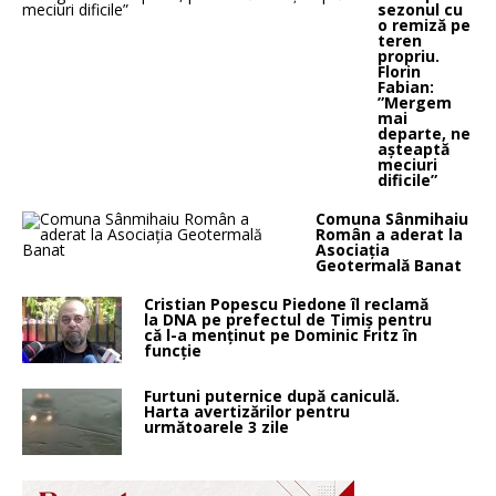
sezonul cu
o remiză pe
teren
propriu.
Florin
Fabian:
”Mergem
mai
departe, ne
așteaptă
meciuri
dificile”
Comuna Sânmihaiu
Român a aderat la
Asociația
Geotermală Banat
Cristian Popescu Piedone îl reclamă
la DNA pe prefectul de Timiș pentru
că l-a menținut pe Dominic Fritz în
funcție
Furtuni puternice după caniculă.
Harta avertizărilor pentru
următoarele 3 zile