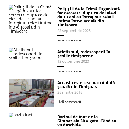
Poliţiştii de la Crimă Organizată
fac cercetări după ce doi elevi
de 13 ani au întreţinut relații
intime într-o şcoală din
Timişoara
23 septembrie 2025
Fără comentarii
Atletismul, redescoperit în
şcolile timişorene
13 octombrie 2023
Fără comentarii
Aceasta este cea mai căutată
şcoală din Timişoara
28 martie 2018
Fără comentarii
Bazinul de înot de la
Gimnaziala 30 e gata. Când se
va deschide