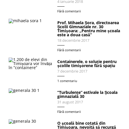
4 ianuarie 2018
Fără comentarii
Prof. Mihaela Șora, directoarea
Școlii Gimnaziale nr. 30
Timișoara: „Pentru mine școala
este a doua casă”
18 decembrie 2017
Fără comentarii
Containerele, o soluție pentru
școlile timişorene fără spațiu
7 decembrie 2017
1 comentariu
”Turbulențe” estivale la Școala
gimnazială 30
31 august 2017
Fără comentarii
O şcoală bine cotată din
Timişoara, nevoită să recurgă