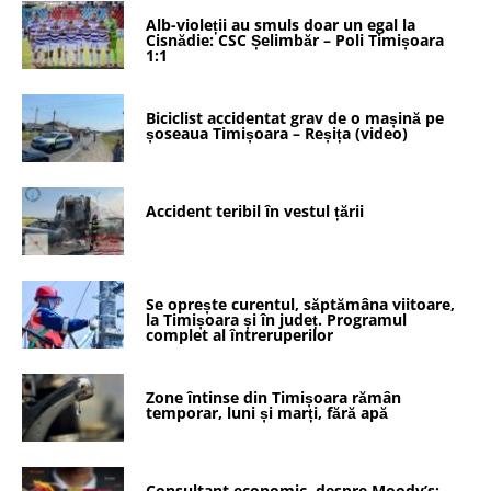
Alb-violeții au smuls doar un egal la
Cisnădie: CSC Șelimbăr – Poli Timișoara
1:1
Biciclist accidentat grav de o mașină pe
șoseaua Timișoara – Reșița (video)
Accident teribil în vestul țării
Se oprește curentul, săptămâna viitoare,
la Timișoara și în județ. Programul
complet al întreruperilor
Zone întinse din Timișoara rămân
temporar, luni și marți, fără apă
Consultant economic, despre Moody’s: