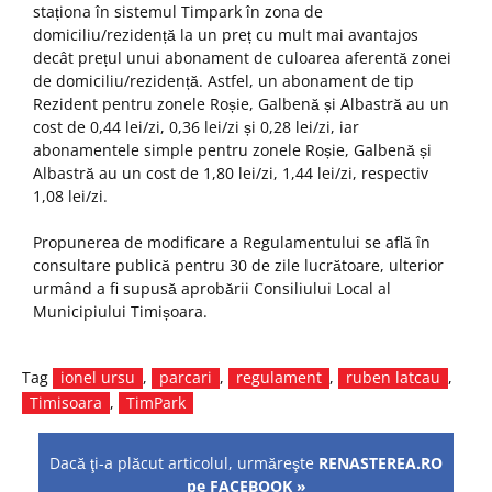
staționa în sistemul Timpark în zona de
domiciliu/rezidență la un preț cu mult mai avantajos
decât prețul unui abonament de culoarea aferentă zonei
de domiciliu/rezidență. Astfel, un abonament de tip
Rezident pentru zonele Roșie, Galbenă și Albastră au un
cost de 0,44 lei/zi, 0,36 lei/zi și 0,28 lei/zi, iar
abonamentele simple pentru zonele Roșie, Galbenă și
Albastră au un cost de 1,80 lei/zi, 1,44 lei/zi, respectiv
1,08 lei/zi.
Propunerea de modificare a Regulamentului se află în
consultare publică pentru 30 de zile lucrătoare, ulterior
urmând a fi supusă aprobării Consiliului Local al
Municipiului Timișoara.
Tag
ionel ursu
,
parcari
,
regulament
,
ruben latcau
,
Timisoara
,
TimPark
Dacă ţi-a plăcut articolul, urmăreşte
RENASTEREA.RO
pe FACEBOOK »