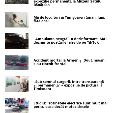
expoziție permanentă la Muzeul Satului
Bănățean
Mii de locuitori ai Timișoarei rămân, luni,
fără apă!
„Ambulanța neagră”, o dezinformare. MAI
dezminte postările false de pe TikTok
Accident mortal la Armeniș. Două mașini
s-au ciocnit frontal
„Sub semnul curgerii. Între transparență
și permanență” – expoziție de pictură la
Timișoara
Studiu: Trotinetele electrice sunt mult mai
periculoase decât motocicletele