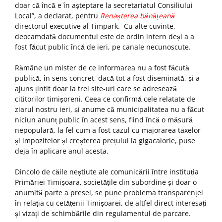
doar că încă e în așteptare la secretariatul Consiliului
Local”, a declarat, pentru
Renașterea bănățeană
directorul executive al Timpark. Cu alte cuvinte,
deocamdată documentul este de ordin intern deși a a
fost făcut public încă de ieri, pe canale necunoscute.
Rămâne un mister de ce informarea nu a fost făcută
publică, în sens concret, dacă tot a fost diseminată, și a
ajuns țintit doar la trei site-uri care se adresează
cititorilor timișoreni. Ceea ce confirmă cele relatate de
ziarul nostru ieri, și anume că municipalitatea nu a făcut
niciun anunț public în acest sens, fiind încă o măsură
nepopulară, la fel cum a fost cazul cu majorarea taxelor
și impozitelor și creșterea prețului la gigacalorie, puse
deja în aplicare anul acesta.
Dincolo de căile neștiute ale comunicării între instituția
Primăriei Timișoara, societățile din subordine și doar o
anumită parte a presei, se pune problema transparenței
în relația cu cetățenii Timișoarei, de altfel direct interesați
și vizați de schimbările din regulamentul de parcare.