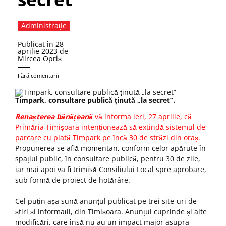
Administraţie
Publicat în
28
aprilie 2023
de
Mircea Opriș
Fără comentarii
Timpark, consultare publică ținută „la secret”.
Renașterea bănățeană
vă informa ieri, 27 aprilie, că
Primăria Timișoara intenționează să extindă sistemul de
parcare cu plată Timpark pe încă 30 de străzi din oraș.
Propunerea se află momentan, conform celor apărute în
spațiul public, în consultare publică, pentru 30 de zile,
iar mai apoi va fi trimisă Consiliului Local spre aprobare,
sub formă de proiect de hotărâre.
Cel puțin așa sună anunțul publicat pe trei site-uri de
știri și informații, din Timișoara. Anunțul cuprinde și alte
modificări, care însă nu au un impact major asupra