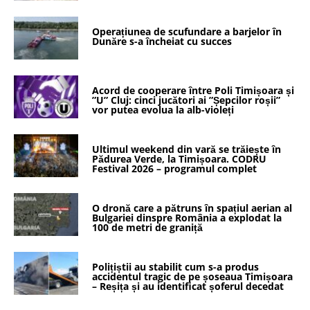
Operațiunea de scufundare a barjelor în
Dunăre s-a încheiat cu succes
Acord de cooperare între Poli Timișoara și
”U” Cluj: cinci jucători ai ”Șepcilor roșii”
vor putea evolua la alb-violeți
Ultimul weekend din vară se trăiește în
Pădurea Verde, la Timișoara. CODRU
Festival 2026 – programul complet
O dronă care a pătruns în spațiul aerian al
Bulgariei dinspre România a explodat la
100 de metri de graniță
Polițiștii au stabilit cum s-a produs
accidentul tragic de pe șoseaua Timișoara
– Reșița și au identificat șoferul decedat