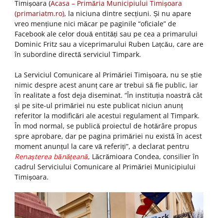
Timișoara (
Acasa – Primăria Municipiului Timișoara
(primariatm.ro)
, la niciuna dintre secțiuni. Și nu apare
vreo mențiune nici măcar pe paginile “oficiale” de
Facebook ale celor două entități sau pe cea a primarului
Dominic Fritz sau a viceprimarului Ruben Lațcău, care are
în subordine directă serviciul Timpark.
La Serviciul Comunicare al Primăriei Timișoara, nu se știe
nimic despre acest anunț care ar trebui să fie public, iar
în realitate a fost deja diseminat. “În instituția noastră cât
și pe site-ul primăriei nu este publicat niciun anunț
referitor la modificări ale acestui regulament al Timpark.
În mod normal, se publică proiectul de hotărâre propus
spre aprobare, dar pe pagina primăriei nu există în acest
moment anunțul la care vă referiți”, a declarat pentru
Renașterea bănățeană
, Lăcrămioara Condea, consilier în
cadrul Serviciului Comunicare al Primăriei Municipiului
Timișoara.