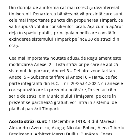
Din dorința de a informa cât mai corect și dezinteresat
timișorenii, Renașterea bănățeană vă prezintă care sunt
cele mai importante puncte din propunerea Timpark, ce
va fi supusă votului consilierilor locali. Așa cum a apărut
deja în spațiul public, principala modificare constă în
extinderea sistemului Timpark pe încă 30 de străzi din
oraș.
Cea mai importantă noutate adusă de Regulament este
modificarea Anexei 2 – Lista străzilor pe care se aplică
sistemul de parcare, Anexei 3 – Definire zone tarifare,
Anexei 5 – Subzone tarifare și Anexei 6 – Hartă, ce fac
parte integrantă din H.C.L. nr. 20/25.01.2022, cu anexele
corespunzătoare la prezenta hotărâre, în sensul că o
serie de străzi din Municipiului Timişoara, pe care în
prezent se parchează gratuit, vor intra în sistemul de
plată al parcării Timpark.
Aceste străzi sunt:
1 Decembrie 1918, B-dul Mareșal
Alexandru Averescu; Azuga; Nicolae Boboc, Aleea Tiberiu
Brediceanu, Arhitect Marcu Duiliu, Dunărea, Eneas,