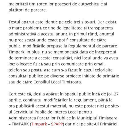
majorității timișorenilor posesori de autovehicule și
plătitori de parcare.
Textul apărut este identic pe cele trei site-uri. Dar există
o mare problemă ce ține de legalitatea și transparența
administrativă a acestui anunț. În primul rând, anunțul
nu precizează unde exact pot fi consultate de către
public, modificările propuse la Regulamentul de parcare
Timpark. În plus, nu se menționează data de începere și
de terminare a acestei consultări, nici locul unde va avea
loc: o locație fizică sau prin comunicare prin email,
telefon sau poștă, așa cum s-a făcut în cazul celorlalte
consultări publice pe diverse proiecte inițiate de primărie
sau de către Consiliul Local Timișoara.
Cert este că, deși a apărut în spațiul public încă de joi, 27
aprilie, conținutul modificărilor la regulament, până la
ora publicării acestui material, nu este postat nici pe site-
ul Serviciului Public de Interes Local pentru
Administrarea Parcărilor Publice în Municipiul Timișoara
– TIMPARK (
Timpark – SPAPP
) dar nici pe site-ul Primăriei