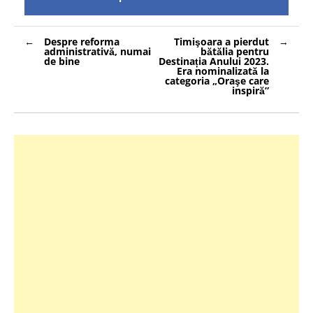
Navigare
Despre reforma
Timişoara a pierdut
în
administrativă, numai
bătălia pentru
articole
de bine
Destinația Anului 2023.
Era nominalizată la
categoria „Oraşe care
inspiră”