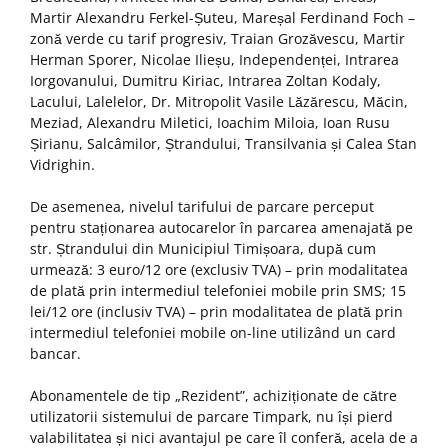
Martir Alexandru Ferkel-Șuteu, Mareșal Ferdinand Foch –
zonă verde cu tarif progresiv, Traian Grozăvescu, Martir
Herman Sporer, Nicolae Ilieșu, Independenței, Intrarea
Iorgovanului, Dumitru Kiriac, Intrarea Zoltan Kodaly,
Lacului, Lalelelor, Dr. Mitropolit Vasile Lăzărescu, Măcin,
Meziad, Alexandru Miletici, Ioachim Miloia, Ioan Rusu
Șirianu, Salcâmilor, Ștrandului, Transilvania și Calea Stan
Vidrighin.
De asemenea, nivelul tarifului de parcare perceput
pentru staționarea autocarelor în parcarea amenajată pe
str. Ștrandului din Municipiul Timișoara, după cum
urmează: 3 euro/12 ore (exclusiv TVA) – prin modalitatea
de plată prin intermediul telefoniei mobile prin SMS; 15
lei/12 ore (inclusiv TVA) – prin modalitatea de plată prin
intermediul telefoniei mobile on-line utilizând un card
bancar.
Abonamentele de tip „Rezident”, achiziționate de către
utilizatorii sistemului de parcare Timpark, nu își pierd
valabilitatea și nici avantajul pe care îl conferă, acela de a