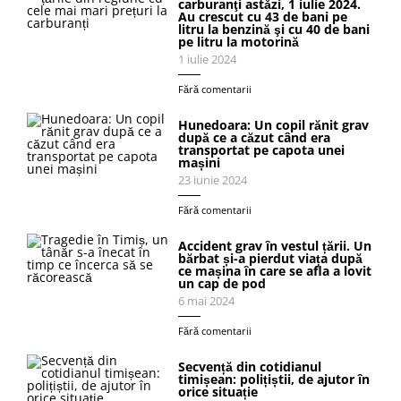
carburanţi astăzi, 1 iulie 2024.
Au crescut cu 43 de bani pe
litru la benzină şi cu 40 de bani
pe litru la motorină
1 iulie 2024
Fără comentarii
Hunedoara: Un copil rănit grav
după ce a căzut când era
transportat pe capota unei
mașini
23 iunie 2024
Fără comentarii
Accident grav în vestul țării. Un
bărbat și-a pierdut viața după
ce mașina în care se afla a lovit
un cap de pod
6 mai 2024
Fără comentarii
Secvență din cotidianul
timișean: polițiștii, de ajutor în
orice situație