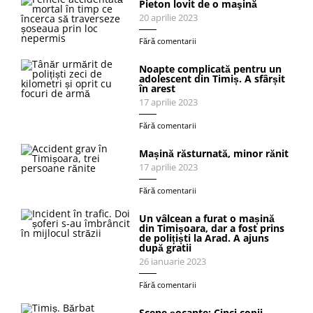
Pieton lovit de o maşină
20 aprilie 2023
Fără comentarii
Noapte complicată pentru un
adolescent din Timiș. A sfârșit
în arest
17 aprilie 2023
Fără comentarii
Mașină răsturnată, minor rănit
17 aprilie 2023
Fără comentarii
Un vâlcean a furat o mașină
din Timișoara, dar a fost prins
de polițiști la Arad. A ajuns
după gratii
26 ianuarie 2023
Fără comentarii
Scene șocante: Cinci copii,