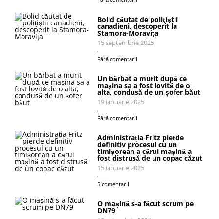
Bolid căutat de poliţiştii
canadieni, descoperit la
Stamora-Moraviţa
15 septembrie 2025
Fără comentarii
Un bărbat a murit după ce
mașina sa a fost lovită de o
alta, condusă de un șofer băut
19 ianuarie 2025
Fără comentarii
Administrația Fritz pierde
definitiv procesul cu un
timișorean a cărui mașină a
fost distrusă de un copac căzut
15 ianuarie 2025
5 comentarii
O mașină s-a făcut scrum pe
DN79