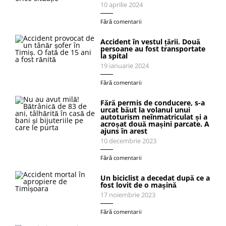
10 aprilie 2024
Fără comentarii
Accident în vestul țării. Două
persoane au fost transportate
la spital
19 ianuarie 2024
Fără comentarii
Fără permis de conducere, s-a
urcat băut la volanul unui
autoturism neînmatriculat și a
acroșat două mașini parcate. A
ajuns în arest
10 decembrie 2023
Fără comentarii
Un biciclist a decedat după ce a
fost lovit de o mașină
17 noiembrie 2023
Fără comentarii