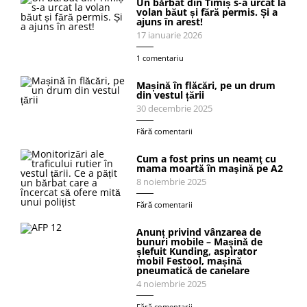
Un bărbat din Timiș s-a urcat la
volan băut și fără permis. Și a
ajuns în arest!
17 ianuarie 2026
1 comentariu
Mașină în flăcări, pe un drum
din vestul țării
30 decembrie 2025
Fără comentarii
Cum a fost prins un neamţ cu
mama moartă în maşină pe A2
8 noiembrie 2025
Fără comentarii
Anunț privind vânzarea de
bunuri mobile – Mașină de
șlefuit Kunding, aspirator
mobil Festool, mașină
pneumatică de canelare
4 noiembrie 2025
Fără comentarii