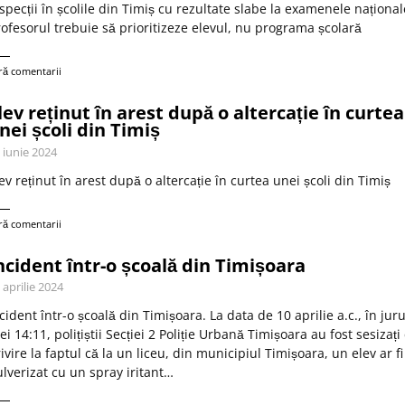
specții în școlile din Timiș cu rezultate slabe la examenele național
ofesorul trebuie să prioritizeze elevul, nu programa școlară
ră comentarii
lev reținut în arest după o altercație în curtea
nei școli din Timiș
 iunie 2024
ev reținut în arest după o altercație în curtea unei școli din Timiș
ră comentarii
ncident într-o școală din Timișoara
 aprilie 2024
cident într-o școală din Timișoara. La data de 10 aprilie a.c., în juru
ei 14:11, polițiștii Secției 2 Poliție Urbană Timișoara au fost sesizați
ivire la faptul că la un liceu, din municipiul Timișoara, un elev ar fi
lverizat cu un spray iritant…