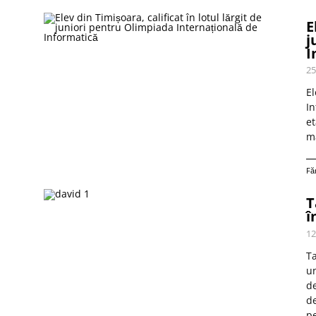
E
j
I
25
El
In
et
m
Fă
T
î
12
Ta
un
de
de
pe