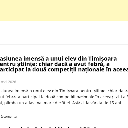
asiunea imensă a unui elev din Timișoara
entru științe: chiar dacă a avut febră, a
articipat la două competiții naționale în acee
i
 mai 2026
siunea imensă a unui elev din Timișoara pentru științe: chiar dacă
ut febră, a participat la două competiții naționale în aceeași zi. La 
i, plimba un atlas mai mare decât el. Astăzi, la vârsta de 15 ani…
ră comentarii