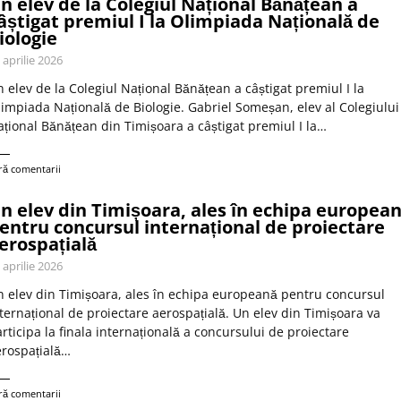
n elev de la Colegiul Național Bănățean a
âștigat premiul I la Olimpiada Națională de
iologie
 aprilie 2026
 elev de la Colegiul Național Bănățean a câștigat premiul I la
impiada Națională de Biologie. Gabriel Someșan, elev al Colegiului
țional Bănățean din Timișoara a câștigat premiul I la…
ră comentarii
n elev din Timișoara, ales în echipa europea
entru concursul internațional de proiectare
erospațială
 aprilie 2026
 elev din Timișoara, ales în echipa europeană pentru concursul
ternațional de proiectare aerospațială. Un elev din Timișoara va
rticipa la finala internațională a concursului de proiectare
rospațială…
ră comentarii