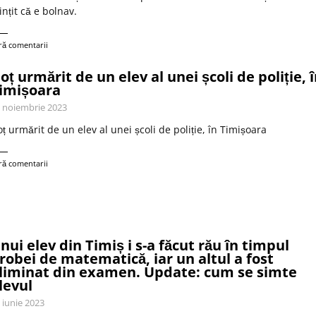
nțit că e bolnav.
ră comentarii
oț urmărit de un elev al unei școli de poliție, 
imișoara
 noiembrie 2023
ț urmărit de un elev al unei școli de poliție, în Timișoara
ră comentarii
nui elev din Timiș i s-a făcut rău în timpul
robei de matematică, iar un altul a fost
liminat din examen. Update: cum se simte
levul
 iunie 2023