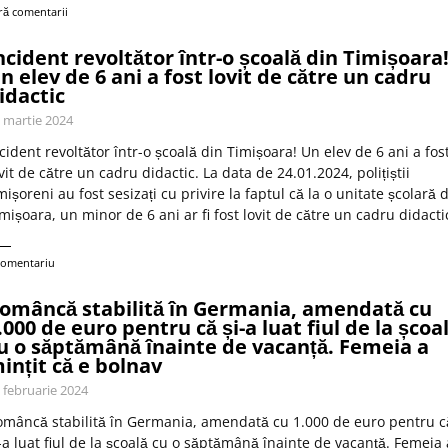
ră comentarii
ncident revoltător într-o școală din Timișoara
n elev de 6 ani a fost lovit de către un cadru
idactic
 martie 2024
cident revoltător într-o școală din Timișoara! Un elev de 6 ani a fos
vit de către un cadru didactic. La data de 24.01.2024, polițiștii
mișoreni au fost sesizați cu privire la faptul că la o unitate școlară 
mișoara, un minor de 6 ani ar fi fost lovit de către un cadru didacti
comentariu
omâncă stabilită în Germania, amendată cu
.000 de euro pentru că și-a luat fiul de la școa
u o săptămână înainte de vacanță. Femeia a
ințit că e bolnav
 februarie 2024
mâncă stabilită în Germania, amendată cu 1.000 de euro pentru c
-a luat fiul de la școală cu o săptămână înainte de vacanță. Femeia 