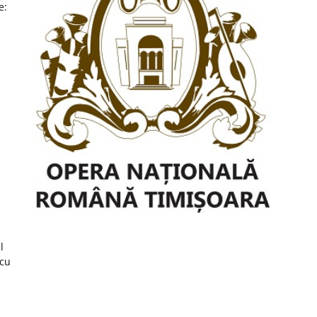
e:
l
 cu