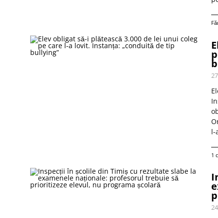
Fă
E
p
b
27
El
In
ob
Or
l-
1 
I
e
p
24