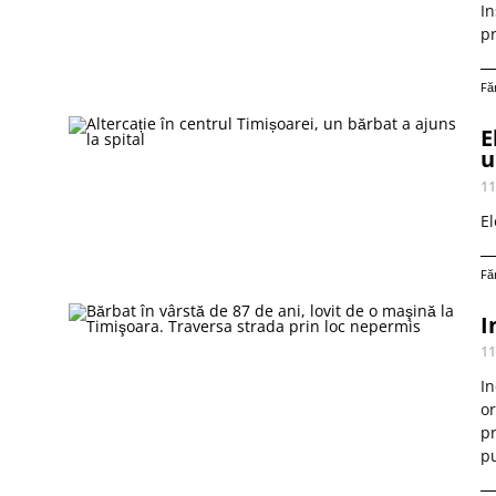
In
pr
Fă
E
u
11
El
Fă
I
11
In
or
pr
pu