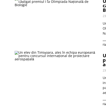
U
c
B
23
Un
Ol
Na
Fă
U
p
a
23
Un
in
pa
ae
Fă