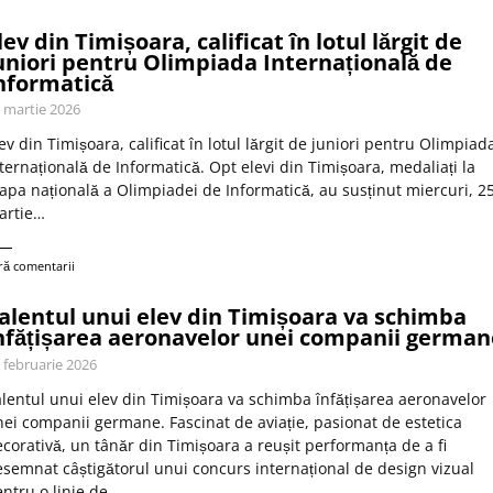
lev din Timișoara, calificat în lotul lărgit de
uniori pentru Olimpiada Internațională de
nformatică
 martie 2026
ev din Timișoara, calificat în lotul lărgit de juniori pentru Olimpiad
ternațională de Informatică. Opt elevi din Timișoara, medaliați la
apa națională a Olimpiadei de Informatică, au susținut miercuri, 2
artie…
ră comentarii
alentul unui elev din Timișoara va schimba
nfățișarea aeronavelor unei companii german
 februarie 2026
lentul unui elev din Timișoara va schimba înfățișarea aeronavelor
ei companii germane. Fascinat de aviație, pasionat de estetica
corativă, un tânăr din Timișoara a reușit performanța de a fi
semnat câștigătorul unui concurs internațional de design vizual
ntru o linie de…