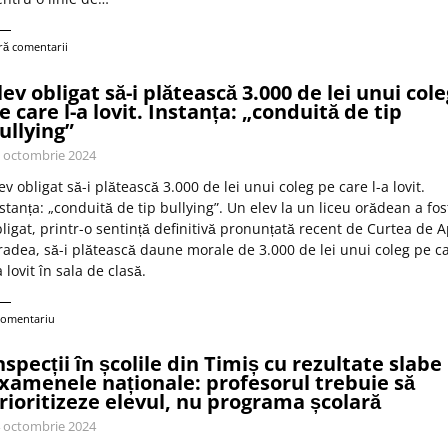
ră comentarii
lev obligat să-i plătească 3.000 de lei unui cole
e care l-a lovit. Instanța: „conduită de tip
ullying”
 octombrie 2024
ev obligat să-i plătească 3.000 de lei unui coleg pe care l-a lovit.
stanța: „conduită de tip bullying”. Un elev la un liceu orădean a fos
ligat, printr-o sentință definitivă pronunțată recent de Curtea de A
adea, să-i plătească daune morale de 3.000 de lei unui coleg pe c
a lovit în sala de clasă.
comentariu
nspecții în școlile din Timiș cu rezultate slabe 
xamenele naționale: profesorul trebuie să
rioritizeze elevul, nu programa școlară
 octombrie 2024