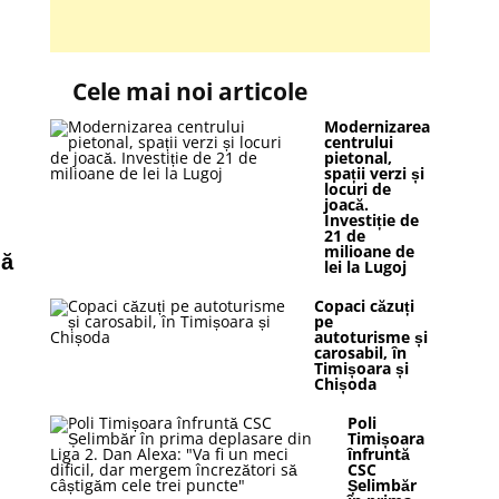
Cele mai noi articole
Modernizarea
centrului
pietonal,
spații verzi și
locuri de
joacă.
Investiție de
21 de
milioane de
nă
lei la Lugoj
Copaci căzuți
pe
autoturisme și
carosabil, în
Timișoara și
Chișoda
Poli
Timișoara
înfruntă
CSC
Șelimbăr