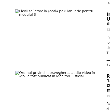
Fă
I
U
d
13
In
lo
ti
Ti
1 
R
1
c
m
15
Ro
și