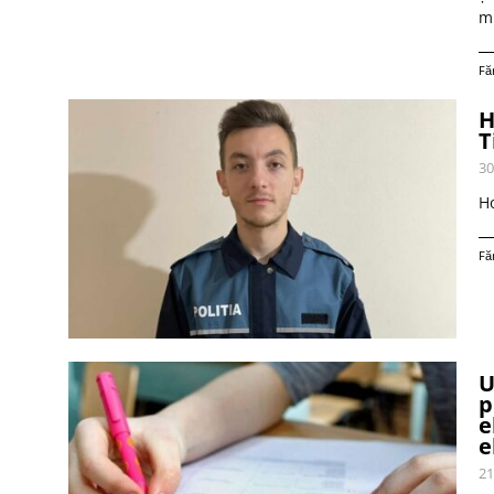
mi
Fă
H
T
30
Ho
Fă
U
p
e
e
21