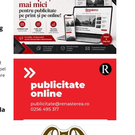
g
t
pel
are
la