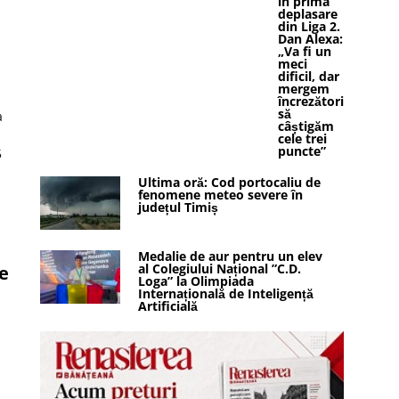
în prima
deplasare
din Liga 2.
Dan Alexa:
„Va fi un
meci
dificil, dar
mergem
încrezători
să
a
câștigăm
cele trei
puncte”
5
Ultima oră: Cod portocaliu de
fenomene meteo severe în
județul Timiș
Medalie de aur pentru un elev
al Colegiului Național ”C.D.
e
Loga” la Olimpiada
Internațională de Inteligență
Artificială