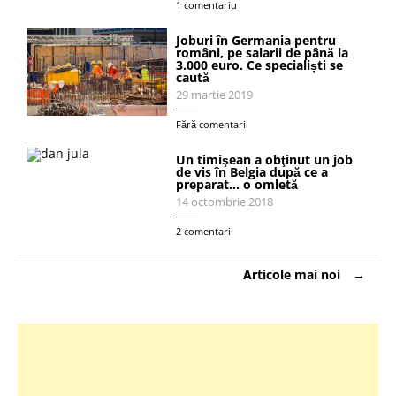
1 comentariu
Joburi în Germania pentru
români, pe salarii de până la
3.000 euro. Ce specialiști se
caută
29 martie 2019
Fără comentarii
Un timişean a obţinut un job
de vis în Belgia după ce a
preparat… o omletă
14 octombrie 2018
2 comentarii
Navigare
Articole mai noi
în
articole