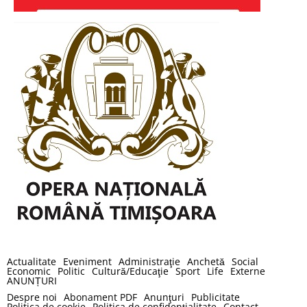
Actualitate
Eveniment
Administraţie
Anchetă
Social
Economic
Politic
Cultură/Educaţie
Sport
Life
Externe
ANUNȚURI
Despre noi
Abonament PDF
Anunţuri
Publicitate
Politica de cookie
Politica de confidenţialitate
Contact