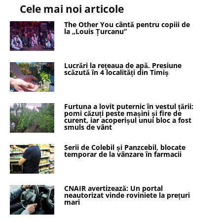
Cele mai noi articole
The Other You cântă pentru copiii de
la „Louis Țurcanu”
Lucrări la rețeaua de apă. Presiune
scăzută în 4 localități din Timiș
Furtuna a lovit puternic în vestul țării:
pomi căzuți peste mașini și fire de
curent, iar acoperișul unui bloc a fost
smuls de vânt
Serii de Colebil și Panzcebil, blocate
temporar de la vânzare în farmacii
CNAIR avertizează: Un portal
neautorizat vinde roviniete la prețuri
mari