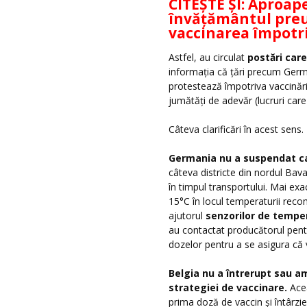
CITEȘTE ȘI:
Aproape
învățământul preu
vaccinarea împotr
Astfel, au circulat
postări car
informația că țări precum German
protestează împotriva vaccinări
jumătăți de adevăr (lucruri car
Câteva clarificări în acest sens.
Germania nu a suspendat ca
câteva districte din nordul Bava
în timpul transportului. Mai ex
15°C în locul temperaturii reco
ajutorul
senzorilor de tempe
au contactat producătorul pentr
dozelor pentru a se asigura că 
Belgia nu a întrerupt sau a
strategiei de vaccinare.
Acea
prima doză de vaccin și întârzi