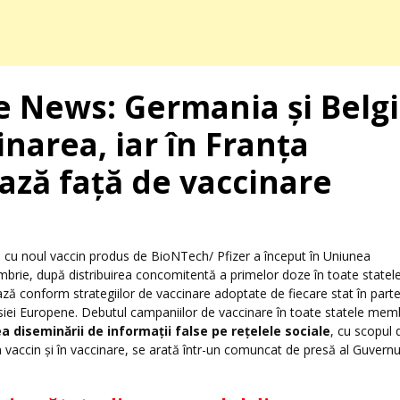
e News: Germania și Belg
inarea, iar în Franța
ează față de vaccinare
cu noul vaccin produs de BioNTech/ Pfizer a început în Uniunea
rie, după distribuirea concomitentă a primelor doze în toate statel
ă conform strategiilor de vaccinare adoptate de fiecare stat în parte
ei Europene. Debutul campaniilor de vaccinare în toate statele mem
ea diseminării de informații false pe rețelele sociale
, cu scopul 
n vaccin și în vaccinare, se arată într-un comuncat de presă al Guvernu