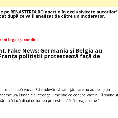
te pe RENASTEREA.RO aparţin în exclusivitate autorilor!
at după ce va fi analizat de către un moderator.
eni legali şi condiţii
.
t. Fake News: Germania și Belgia au
Franța polițiștii protestează față de
it mulți după vaccin.Este adevăr că sânt țări care nu au obligația
ndemie ,că lumea din întreaga lume știe ce conține vaccinul îl spune și
rat că încă dinainte lumea protestează în întreaga lume ”