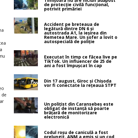
Timișoara nu are niciun adăpost
de protecție civilă funcțional,
potrivit primăriei
Accident pe breteaua de
legătură dintre DN 6 și
ea
autostrada A1, la ieșirea din
Remetea Mare. Un șofer a lovit o
autospecială de poliție
 cea
ra
 nu
Executat în timp ce făcea live pe
TikTok. Un influencer de 25 de
ani a fost împușcat în cap
Din 17 august, Giroc și Chișoda
vor fi conectate la rețeaua STPT
deo
t de
ar
Un polițist din Caransebeș este
obligat de instanță să poarte
brățară de monitorizare
electronică
Codul roșu de caniculă a fost
prelungit. ANM a emis și un cod