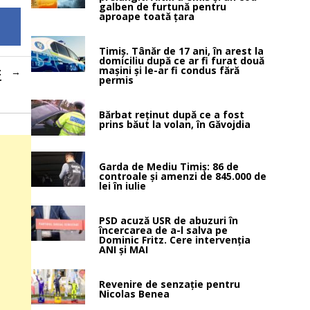
galben de furtună pentru
aproape toată țara
Timiș. Tânăr de 17 ani, în arest la
domiciliu după ce ar fi furat două
mașini și le-ar fi condus fără
:
permis
r
Bărbat reținut după ce a fost
prins băut la volan, în Găvojdia
Garda de Mediu Timiș: 86 de
controale și amenzi de 845.000 de
lei în iulie
PSD acuză USR de abuzuri în
încercarea de a-l salva pe
Dominic Fritz. Cere intervenția
ANI și MAI
Revenire de senzație pentru
Nicolas Benea