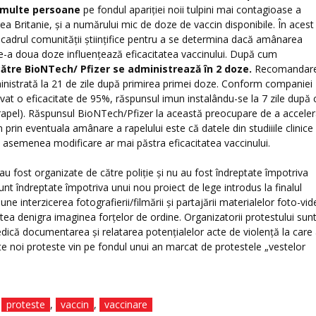
t multe persoane
pe fondul apariției noii tulpini mai contagioase a
ea Britanie, și a numărului mic de doze de vaccin disponibile. În acest
cadrul comunității științifice pentru a se determina dacă amânarea
i de-a doua doze influențează eficacitatea vaccinului. După cum
către
BioNTech/ Pfizer se administrează în 2 doze.
Recomandar
inistrată la 21 de zile după primirea primei doze. Conform companiei
levat o eficacitate de 95%, răspunsul imun instalându-se la 7 zile după
 rapel). Răspunsul BioNTech/Pfizer la această preocupare de a accele
prin eventuala amânare a rapelului este că datele din studiiile clinice
 o asemenea modificare ar mai păstra eficacitatea vaccinului.
 au fost organizate de către poliție și nu au fost îndreptate împotriva
sunt îndreptate împotriva unui nou proiect de lege introdus la finalul
pune interzicerea fotografierii/filmării și partajării materialelor foto-vi
utea denigra imaginea forțelor de ordine. Organizatorii protestului sun
edică documentarea și relatarea potențialelor acte de violență la care 
te noi proteste vin pe fondul unui an marcat de protestele „vestelor
,
proteste
,
vaccin
,
vaccinare