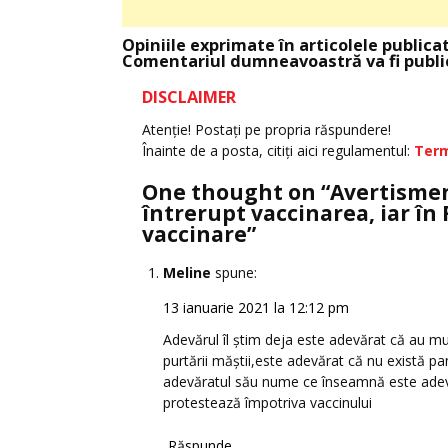
Opiniile exprimate în articolele publica
Comentariul dumneavoastră va fi public
DISCLAIMER
Atenţie! Postaţi pe propria răspundere!
Înainte de a posta, citiţi aici regulamentul:
Term
One thought on “
Avertismen
întrerupt vaccinarea, iar în 
vaccinare
”
Meline
spune:
13 ianuarie 2021 la 12:12 pm
Adevărul îl știm deja este adevărat că au mur
purtării măștii,este adevărat că nu există pa
adevăratul său nume ce înseamnă este adevă
protestează împotriva vaccinului
Răspunde