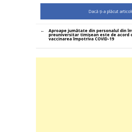
Dacă ţi-a plăcut artico
Navigare
Aproape jumătate din personalul din î
în
preuniversitar timișean este de acord 
articole
vaccinarea împotriva COVID-19