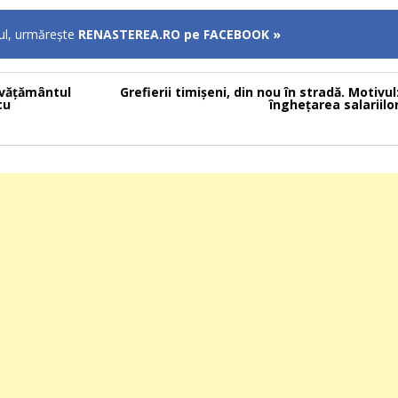
lul, urmăreşte
RENASTEREA.RO pe FACEBOOK »
nvățământul
Grefierii timișeni, din nou în stradă. Motivul
cu
îngheţarea salariilo