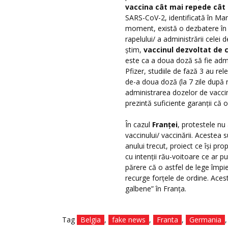
vaccina cât mai repede câ
SARS-CoV-2, identificată în Mar
moment, există o dezbatere în 
rapelului/ a administrării cele
știm,
vaccinul dezvoltat de 
este ca a doua doză să fie adm
Pfizer, studiile de fază 3 au re
de-a doua doză (la 7 zile după
administrarea dozelor de vaccin 
prezintă suficiente garanții că
În cazul
Franței
, protestele nu
vaccinului/ vaccinării. Acestea 
anului trecut, proiect ce își pro
cu intenții rău-voitoare ce ar p
părere că o astfel de lege împi
recurge forțele de ordine. Aces
galbene” în Franța.
Tag
Belgia
,
fake news
,
Franta
,
Germania