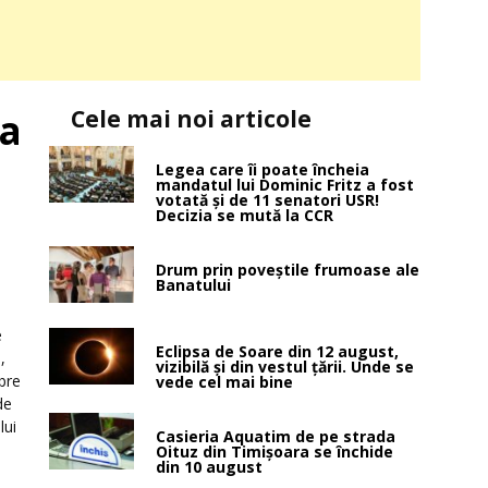
Cele mai noi articole
ia
Legea care îi poate încheia
mandatul lui Dominic Fritz a fost
votată și de 11 senatori USR!
Decizia se mută la CCR
Drum prin poveştile frumoase ale
Banatului
e
Eclipsa de Soare din 12 august,
,
vizibilă și din vestul țării. Unde se
bre
vede cel mai bine
de
lui
Casieria Aquatim de pe strada
Oituz din Timișoara se închide
din 10 august