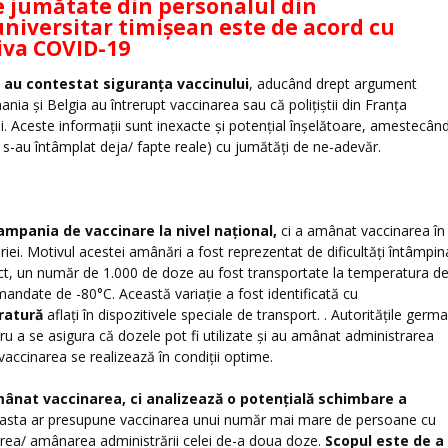
 jumătate din personalul din
niversitar timișean este de acord cu
iva COVID-19
e au contestat siguranța vaccinului
, aducând drept argument
ia și Belgia au întrerupt vaccinarea sau că polițiștii din Franța
i. Aceste informații sunt inexacte și potențial înșelătoare, amestecân
e s-au întâmplat deja/ fapte reale) cu jumătăți de ne-adevăr.
mpania de vaccinare la nivel național,
ci a amânat vaccinarea în
riei. Motivul acestei amânări a fost reprezentat de dificultăți întâmpin
act, un număr de 1.000 de doze au fost transportate la temperatura d
mandate de -80°C. Această variație a fost identificată cu
ratură
aflați în dispozitivele speciale de transport. . Autoritățile germ
u a se asigura că dozele pot fi utilizate și au amânat administrarea
vaccinarea se realizează în condiții optime.
mânat vaccinarea, ci analizează o potențială schimbare a
sta ar presupune vaccinarea unui număr mai mare de persoane cu
erea/ amânarea administrării celei de-a doua doze.
Scopul este de a