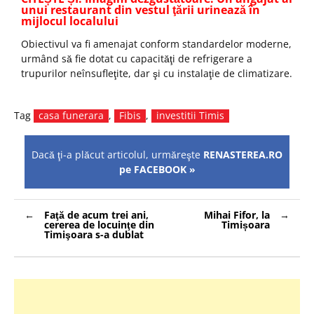
unui restaurant din vestul ţării urinează în
mijlocul localului
Obiectivul va fi amenajat conform standardelor moderne,
urmând să fie dotat cu capacităţi de refrigerare a
trupurilor neînsufleţite, dar şi cu instalaţie de climatizare.
Tag
casa funerara
,
Fibis
,
investitii Timis
Dacă ţi-a plăcut articolul, urmăreşte
RENASTEREA.RO
pe FACEBOOK »
Navigare
Faţă de acum trei ani,
Mihai Fifor, la
în
cererea de locuinţe din
Timișoara
articole
Timişoara s-a dublat