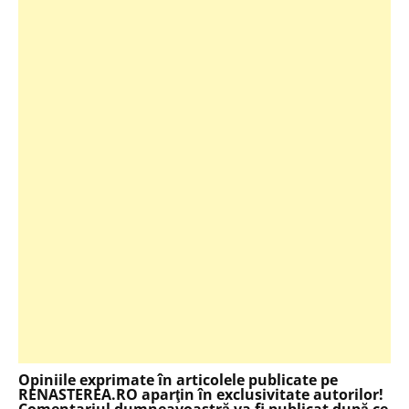
Opiniile exprimate în articolele publicate pe
RENASTEREA.RO aparţin în exclusivitate autorilor!
Comentariul dumneavoastră va fi publicat după ce