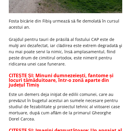
Fosta bicărie din Fibiş urmează să fie demolată în cursul
acestui an.
Grajdul pentru tauri de prăsilă al fostului CAP este de
mulţi ani dezafectat, iar clădirea este extrem degradată şi
nu mai poate servi la nimic, însă amplasamentul, fiind
peste drum de cimitirul ortodox, este nimerit pentru
ridicarea unei case funerare.
CITEȘTE ȘI: Minuni dumnezeiești, fantome și
locuri tămăduitoare, într-o zonă aparte din
județul Timiș
Este un demers deja iniţiat de edilii comunei, care au
prevăzut în bugetul acestui an sumele necesare pentru
studiul de fezabilitate şi proiectul tehnic al viitoarei case
mortuare, după cum aflăm de la primarul Gheorghe
Dorel Carcea.
CITEȘTE ȘI: Imagini dezgustătoare: Un angajat al