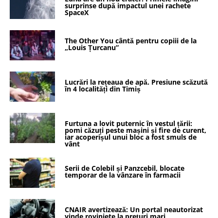
surprinse după impactul unei rachete
SpaceX
The Other You cântă pentru copiii de la
„Louis Țurcanu”
Lucrări la rețeaua de apă. Presiune scăzută
în 4 localități din Timiș
Furtuna a lovit puternic în vestul țării:
pomi căzuți peste mașini și fire de curent,
iar acoperișul unui bloc a fost smuls de
vânt
Serii de Colebil și Panzcebil, blocate
temporar de la vânzare în farmacii
CNAIR avertizează: Un portal neautorizat
vinde roviniete la prețuri mari