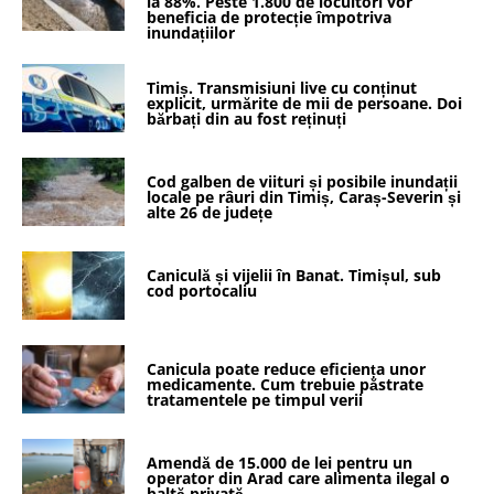
la 88%. Peste 1.800 de locuitori vor
beneficia de protecție împotriva
inundațiilor
Timiș. Transmisiuni live cu conținut
explicit, urmărite de mii de persoane. Doi
bărbați din au fost reținuți
Cod galben de viituri și posibile inundații
locale pe râuri din Timiș, Caraș-Severin și
alte 26 de județe
Caniculă și vijelii în Banat. Timișul, sub
cod portocaliu
Canicula poate reduce eficiența unor
medicamente. Cum trebuie păstrate
tratamentele pe timpul verii
Amendă de 15.000 de lei pentru un
operator din Arad care alimenta ilegal o
baltă privată