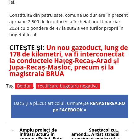
lei.
Constituită din patru sate, comuna Boldur are în prezent
aproape 2.500 de locuitori și a încheiat anul financiar
2024 cu o pondere de 47 la sută a veniturilor proprii în
bugetul local.
CITEȘTE ȘI:
Un nou gazoduct, lung de
178 de kilometri, va fi interconectat
la conductele Hațeg-Recaș-Arad și
Jupa-Recaș-Mașloc, precum și la
magistrala BRUA
Tag
Boldur
,
rectificare bugetara negativa
Dacă ţi-a plăcut articolul, urmăreşte
RENASTEREA.RO
pe FACEBOOK »
Navigare
Amplu proiect de
Spectacol cu…
în
infrastructură în
amendă. Artist stradal
articole
comuna Belinț. Foto
sancționat pentru că a