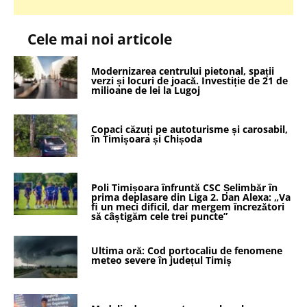
Cele mai noi articole
Modernizarea centrului pietonal, spații
verzi și locuri de joacă. Investiție de 21 de
milioane de lei la Lugoj
Copaci căzuți pe autoturisme și carosabil,
în Timișoara și Chișoda
Poli Timișoara înfruntă CSC Șelimbăr în
prima deplasare din Liga 2. Dan Alexa: „Va
fi un meci dificil, dar mergem încrezători
să câștigăm cele trei puncte”
Ultima oră: Cod portocaliu de fenomene
meteo severe în județul Timiș