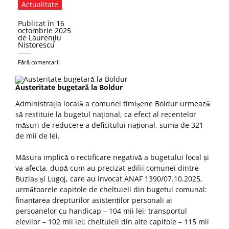
Actualitate
Publicat în
16
octombrie 2025
de
Laurenţiu
Nistorescu
Fără comentarii
Austeritate bugetară la Boldur
Administrația locală a comunei timișene Boldur urmează
să restituie la bugetul național, ca efect al recentelor
măsuri de reducere a deficitului național, suma de 321
de mii de lei.
Măsura implică o rectificare negativă a bugetului local și
va afecta, după cum au precizat edilii comunei dintre
Buziaș și Lugoj, care au invocat ANAF 1390/07.10.2025,
următoarele capitole de cheltuieli din bugetul comunal:
finanțarea drepturilor asistenților personali ai
persoanelor cu handicap – 104 mii lei; transportul
elevilor – 102 mii lei; cheltuieli din alte capitole – 115 mii