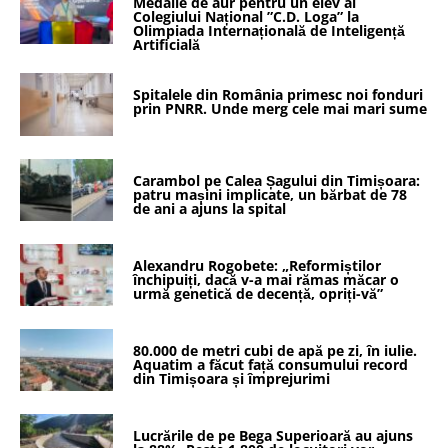
Medalie de aur pentru un elev al
Colegiului Național ”C.D. Loga” la
Olimpiada Internațională de Inteligență
Artificială
Spitalele din România primesc noi fonduri
prin PNRR. Unde merg cele mai mari sume
Carambol pe Calea Șagului din Timișoara:
patru mașini implicate, un bărbat de 78
de ani a ajuns la spital
Alexandru Rogobete: „Reformiștilor
închipuiți, dacă v-a mai rămas măcar o
urmă genetică de decență, opriți-vă”
80.000 de metri cubi de apă pe zi, în iulie.
Aquatim a făcut față consumului record
din Timișoara și împrejurimi
Lucrările de pe Bega Superioară au ajuns