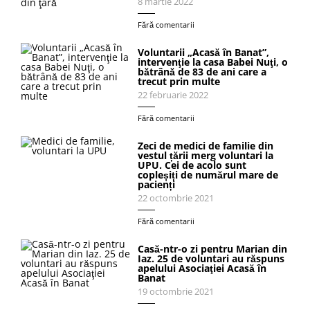
8 martie 2022
Fără comentarii
Voluntarii „Acasă în Banat”,
intervenţie la casa Babei Nuţi, o
bătrână de 83 de ani care a
trecut prin multe
22 februarie 2022
Fără comentarii
Zeci de medici de familie din
vestul țării merg voluntari la
UPU. Cei de acolo sunt
copleșiți de numărul mare de
pacienți
22 octombrie 2021
Fără comentarii
Casă-ntr-o zi pentru Marian din
Iaz. 25 de voluntari au răspuns
apelului Asociaţiei Acasă în
Banat
19 octombrie 2021