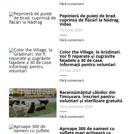
Fără comentarii
Pepinieră de puieți de brad,
cuprinsă de flăcări la Nădrag.
Video
18 iunie 2025
Fără comentarii
Color the Village, la Grădinari.
Vor fi reparate şi zugrăvite
faţadele a 30 de case.
Informaţii pentru voluntari
23 mai 2025
Fără comentarii
Recensământul câinilor din
Timișoara. Înscrieri pentru
voluntari şi sterilizare gratuită
14 octombrie 2024
Fără comentarii
Aproape 300 de oameni cu
suflete mari activează ca