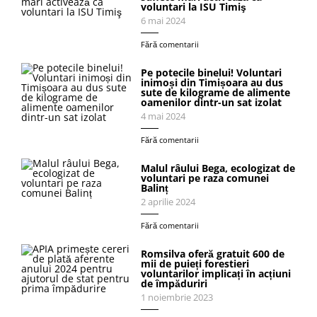
voluntari la ISU Timiş
6 mai 2024
Fără comentarii
Pe potecile binelui! Voluntari
inimoși din Timișoara au dus
sute de kilograme de alimente
oamenilor dintr-un sat izolat
4 mai 2024
Fără comentarii
Malul râului Bega, ecologizat de
voluntari pe raza comunei
Balinț
2 aprilie 2024
Fără comentarii
Romsilva oferă gratuit 600 de
mii de puieți forestieri
voluntarilor implicați în acțiuni
de împăduriri
1 noiembrie 2023