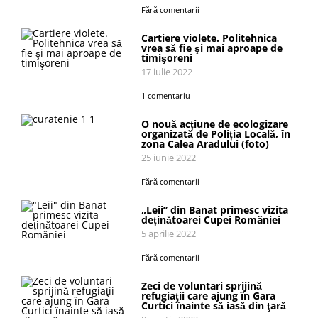
Fără comentarii
Cartiere violete. Politehnica
vrea să fie şi mai aproape de
timişoreni
17 iulie 2022
1 comentariu
O nouă acțiune de ecologizare
organizată de Poliția Locală, în
zona Calea Aradului (foto)
25 iunie 2022
Fără comentarii
„Leii” din Banat primesc vizita
deținătoarei Cupei României
5 aprilie 2022
Fără comentarii
Zeci de voluntari sprijină
refugiaţii care ajung în Gara
Curtici înainte să iasă din ţară