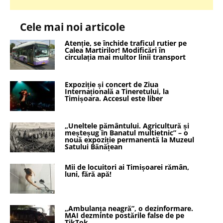
Cele mai noi articole
Atenție, se închide traficul rutier pe
Calea Martirilor! Modificări în
circulația mai multor linii transport
Expoziție și concert de Ziua
Internațională a Tineretului, la
Timișoara. Accesul este liber
„Uneltele pământului. Agricultură și
meșteșug în Banatul multietnic” – o
nouă expoziție permanentă la Muzeul
Satului Bănățean
Mii de locuitori ai Timișoarei rămân,
luni, fără apă!
„Ambulanța neagră”, o dezinformare.
MAI dezminte postările false de pe
TikTok