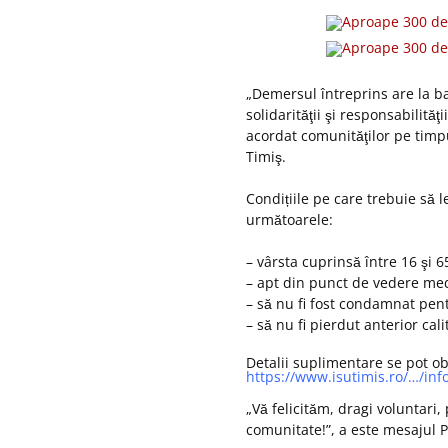
„Demersul întreprins are la baz
solidarităţii şi responsabilităţ
acordat comunităţilor pe timpu
Timiş.
Condițiile pe care trebuie să 
următoarele:
– vârsta cuprinsă între 16 şi 6
– apt din punct de vedere med
– să nu fi fost condamnat pent
– să nu fi pierdut anterior cal
Detalii suplimentare se pot obţ
https://www.isutimis.ro/…/in
„Vă felicităm, dragi voluntari,
comunitate!”, a este mesajul P