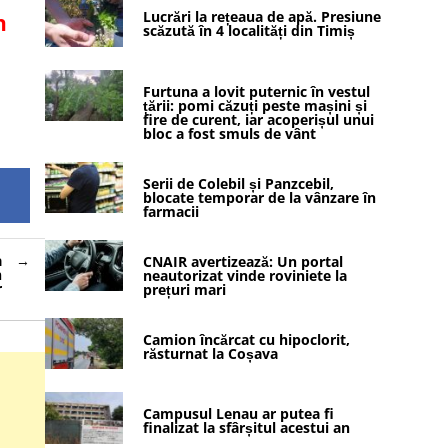
Lucrări la rețeaua de apă. Presiune
n
scăzută în 4 localități din Timiș
Furtuna a lovit puternic în vestul
țării: pomi căzuți peste mașini și
fire de curent, iar acoperișul unui
bloc a fost smuls de vânt
Serii de Colebil și Panzcebil,
blocate temporar de la vânzare în
farmacii
a
CNAIR avertizează: Un portal
n
neautorizat vinde roviniete la
r
prețuri mari
Camion încărcat cu hipoclorit,
răsturnat la Coșava
Campusul Lenau ar putea fi
finalizat la sfârșitul acestui an