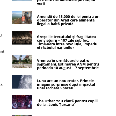
verii
Amendă de 15.000 de lei pentru un
operator din Arad care alimenta
ilegal o baltă privată
SU
Greșelile trecutului și fragilitatea
conviețuirii – 107 zile sub foc.
Timișoara între revoluție, imperiu
și războiul națiunilor
unt
Vremea în următoarele patru
săptămâni. Estimarea ANM pentru
perioada 10 august – 7 septembrie
Luna are un nou crater. Primele
ță.
imagini surprinse după impactul
unei rachete SpaceX
The Other You cântă pentru copiii
de la „Louis Țurcanu”