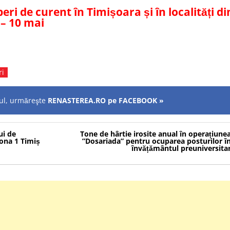
eri de curent în Timișoara și în localități di
 – 10 mai
ri
olul, urmăreşte
RENASTEREA.RO pe FACEBOOK »
ui de
Tone de hârtie irosite anual în operațiune
Zona 1 Timiș
”Dosariada” pentru ocuparea posturilor î
învățământul preuniversita