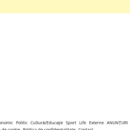
onomic
Politic
Cultură/Educaţie
Sport
Life
Externe
ANUNȚURI
a de cookie
Politica de confidenţialitate
Contact