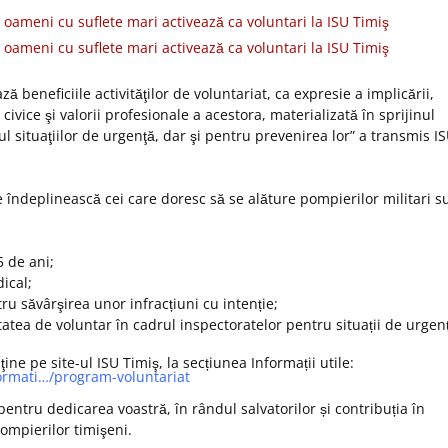
ă beneficiile activităţilor de voluntariat, ca expresie a implicării,
ii civice şi valorii profesionale a acestora, materializată în sprijinul
l situaţiilor de urgenţă, dar şi pentru prevenirea lor” a transmis I
le îndeplinească cei care doresc să se alăture pompierilor militari s
5 de ani;
ical;
ru săvârşirea unor infracțiuni cu intenție;
itatea de voluntar în cadrul inspectoratelor pentru situații de urgen
ine pe site-ul ISU Timiş, la secțiunea Informații utile:
formati…/program-voluntariat
 pentru dedicarea voastră, în rândul salvatorilor și contribuția în
ompierilor timişeni.