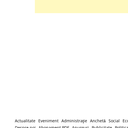
Actualitate
Eveniment
Administraţie
Anchetă
Social
Ec
Despre noi
Abonament PDF
Anunţuri
Publicitate
Politic