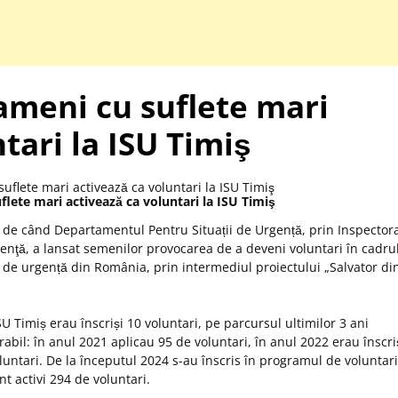
ameni cu suflete mari
tari la ISU Timiş
lete mari activează ca voluntari la ISU Timiş
i de când Departamentul Pentru Situații de Urgență, prin Inspector
enţă, a lansat semenilor provocarea de a deveni voluntari în cadru
i de urgență din România, prin intermediul proiectului „Salvator di
U Timiș erau înscriși 10 voluntari, pe parcursul ultimilor 3 ani
abil: în anul 2021 aplicau 95 de voluntari, în anul 2022 erau înscri
oluntari. De la începutul 2024 s-au înscris în programul de voluntari
t activi 294 de voluntari.