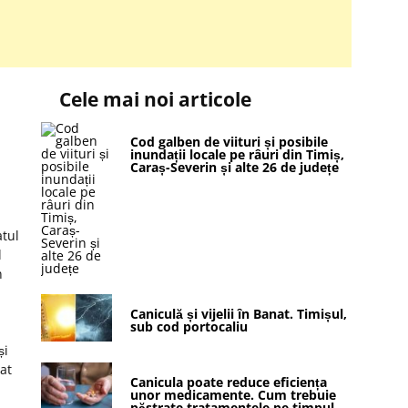
Cele mai noi articole
Cod galben de viituri și posibile
inundații locale pe râuri din Timiș,
Caraș-Severin și alte 26 de județe
atul
l
n
Caniculă și vijelii în Banat. Timișul,
sub cod portocaliu
și
at
Canicula poate reduce eficiența
unor medicamente. Cum trebuie
păstrate tratamentele pe timpul