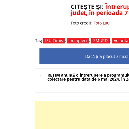
CITEŞTE ŞI:
Întrerup
județ, în perioada 7
Foto credit:
Foto Lau
Tag
ISU Timis
,
pompieri
,
SMURD
,
volunta
Dacă ţi-a plăcut artic
Navigare
RETIM anunță o întrerupere a programul
în
colectare pentru data de 6 mai 2024, în 
articole