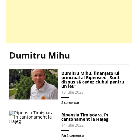
Dumitru Mihu
Dumitru Mihu, finanţatorul
principal al Ripensiei: „Sunt
dispus să cedez clubul pentru
un leu”
13 iulie 2023
2 comentarii
Ripensia Timişoara, în
cantonament la Hațeg
14 iulie 2022
Fără comentarii