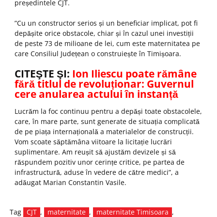
președintele CJT.
”Cu un constructor serios și un beneficiar implicat, pot fi
depășite orice obstacole, chiar și în cazul unei investiții
de peste 73 de milioane de lei, cum este maternitatea pe
care Consiliul Județean o construiește în Timișoara.
CITEŞTE ŞI:
Ion Iliescu poate rămâne
fără titlul de revoluționar: Guvernul
cere anularea actului în instanță
Lucrăm la foc continuu pentru a depăși toate obstacolele,
care, în mare parte, sunt generate de situația complicată
de pe piața internațională a materialelor de construcții.
Vom scoate săptămâna viitoare la licitație lucrări
suplimentare. Am reușit să ajustăm devizele și să
răspundem pozitiv unor cerințe critice, pe partea de
infrastructură, aduse în vedere de către medici”, a
adăugat Marian Constantin Vasile.
Tag
CJT
,
maternitate
,
maternitate Timisoara
,