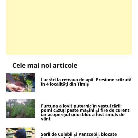
Cele mai noi articole
Lucrări la rețeaua de apă. Presiune scăzută
în 4 localități din Timiș
Furtuna a lovit puternic în vestul țării:
pomi căzuți peste mașini și fire de curent,
iar acoperișul unui bloc a fost smuls de
vânt
Serii de Colebil și Panzcebil, blocate