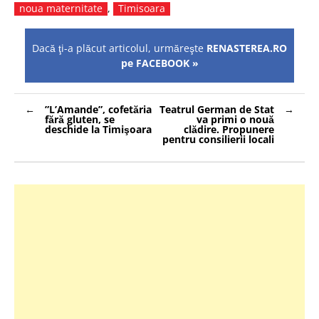
noua maternitate
,
Timisoara
Dacă ţi-a plăcut articolul, urmăreşte
RENASTEREA.RO
pe FACEBOOK »
Navigare
”L’Amande”, cofetăria
Teatrul German de Stat
în
fără gluten, se
va primi o nouă
articole
deschide la Timişoara
clădire. Propunere
pentru consilierii locali