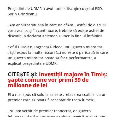
Președintele UDMR a avut luni o discuție cu șeful PSD,
Sorin Grindeanu.
„Am analizat situația în care ne aflăm… astfel de discuții
vor avea loc și în continuare, trebuie să existe astfel de
discuții”, a declarat Kelemen Hunor la finalul întâlnirii.
Șeful UDMR nu agreează ideea unui guvern minoritar.
„Ești expus la multe riscuri (…) nu este o perioadă în care
un guvern minoritar poate să facă performanță”, a
explicat președintele UDMR.
CITEȘTE ȘI:
Investiții majore în Timiș:
șapte comune vor primi 39 de
milioane de lei
El a mai spus că soluția sa este „refacerea coaliției cu un
premier care să poată fi acceptat de toată lumea”.
„Nu am vorbit de premier tehnocrat, de guvern
tehnocrat, dacă eu aș avea o soluție magică, v-aș spune,