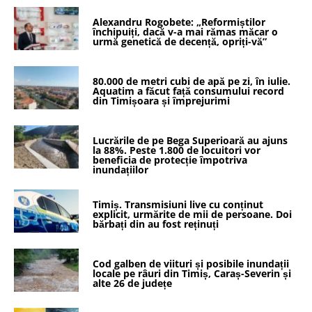
Alexandru Rogobete: „Reformiștilor
închipuiți, dacă v-a mai rămas măcar o
urmă genetică de decență, opriți-vă”
80.000 de metri cubi de apă pe zi, în iulie.
Aquatim a făcut față consumului record
din Timișoara și împrejurimi
Lucrările de pe Bega Superioară au ajuns
la 88%. Peste 1.800 de locuitori vor
beneficia de protecție împotriva
inundațiilor
Timiș. Transmisiuni live cu conținut
explicit, urmărite de mii de persoane. Doi
bărbați din au fost reținuți
Cod galben de viituri și posibile inundații
locale pe râuri din Timiș, Caraș-Severin și
alte 26 de județe