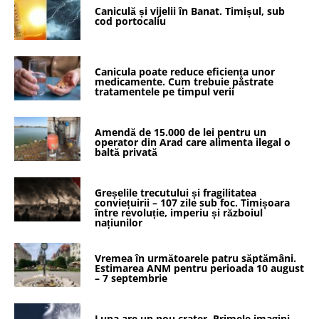
Caniculă și vijelii în Banat. Timișul, sub
cod portocaliu
Canicula poate reduce eficiența unor
medicamente. Cum trebuie păstrate
tratamentele pe timpul verii
Amendă de 15.000 de lei pentru un
operator din Arad care alimenta ilegal o
baltă privată
Greșelile trecutului și fragilitatea
conviețuirii – 107 zile sub foc. Timișoara
între revoluție, imperiu și războiul
națiunilor
Vremea în următoarele patru săptămâni.
Estimarea ANM pentru perioada 10 august
– 7 septembrie
Luna are un nou crater. Primele imagini