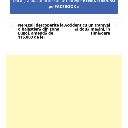
Dacă ţi-a plăcut articolul, urmăreşte
RENASTEREA.RO
pe FACEBOOK »
Navigare
Nereguli descoperite la
Accident cu un tramvai
în
o balastieră din zona
și două mașini, în
articole
Lugoj, amendă de
Timișoara
115.000 de lei