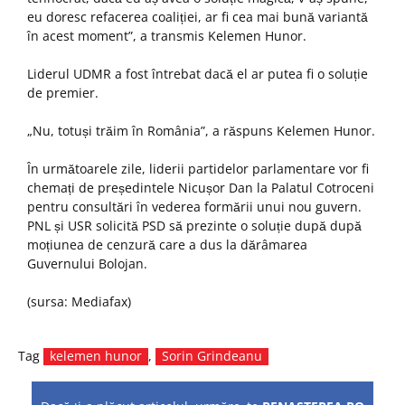
eu doresc refacerea coaliției, ar fi cea mai bună variantă
în acest moment”, a transmis Kelemen Hunor.
Liderul UDMR a fost întrebat dacă el ar putea fi o soluție
de premier.
„Nu, totuși trăim în România”, a răspuns Kelemen Hunor.
În următoarele zile, liderii partidelor parlamentare vor fi
chemați de președintele Nicușor Dan la Palatul Cotroceni
pentru consultări în vederea formării unui nou guvern.
PNL și USR solicită PSD să prezinte o soluție după după
moțiunea de cenzură care a dus la dărâmarea
Guvernului Bolojan.
(sursa: Mediafax)
Tag
kelemen hunor
,
Sorin Grindeanu