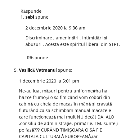
Răspunde
sebi
spune:
2 decembrie 2020 la 9:36 am
Discriminare , amenințări , intimidări și
abuzuri . Acesta este spiritul liberal din STPT.
Răspunde
Vasilică Vatmanul
spune:
1 decembrie 2020 la 5:01 pm
Ne-au luat măsuri pentru uniforme#ha ha
ha#ce frumoși o să fim când vom coborî din
cabină cu cheia de macaz în mână și cravată
fluturând,că să schimbăm manual macazele
care funcționează mai mult NU decât DA. ALO
,consiliu de administrație, primărie,ITM, sunteți
pe fază??? CURÂND TIMIȘOARA O SĂ FIE
CAPITALA CULTURALĂ EUROPEANĂ,iar