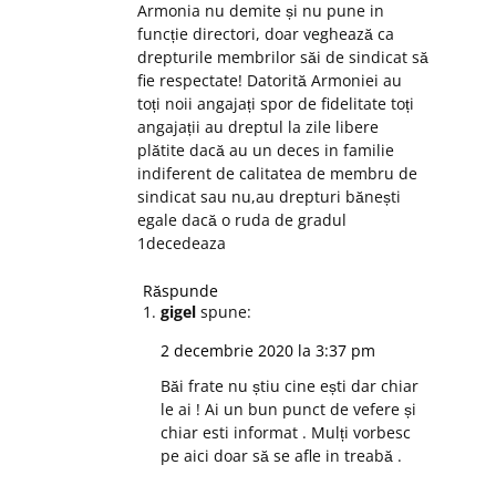
Armonia nu demite și nu pune in
funcție directori, doar veghează ca
drepturile membrilor săi de sindicat să
fie respectate! Datorită Armoniei au
toți noii angajați spor de fidelitate toți
angajații au dreptul la zile libere
plătite dacă au un deces in familie
indiferent de calitatea de membru de
sindicat sau nu,au drepturi bănești
egale dacă o ruda de gradul
1decedeaza
Răspunde
gigel
spune:
2 decembrie 2020 la 3:37 pm
Băi frate nu știu cine ești dar chiar
le ai ! Ai un bun punct de vefere și
chiar esti informat . Mulți vorbesc
pe aici doar să se afle in treabă .