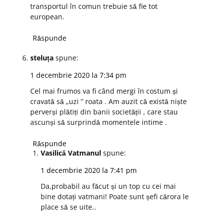
transportul în comun trebuie să fie tot
european.
Răspunde
steluța
spune:
1 decembrie 2020 la 7:34 pm
Cel mai frumos va fi când mergi în costum și
cravată să „uzi ” roata . Am auzit că există niște
perverși plătiți din banii societății , care stau
ascunși să surprindă momentele intime .
Răspunde
Vasilică Vatmanul
spune:
1 decembrie 2020 la 7:41 pm
Da,probabil au făcut și un top cu cei mai
bine dotați vatmani! Poate sunt șefi cărora le
place să se uite..