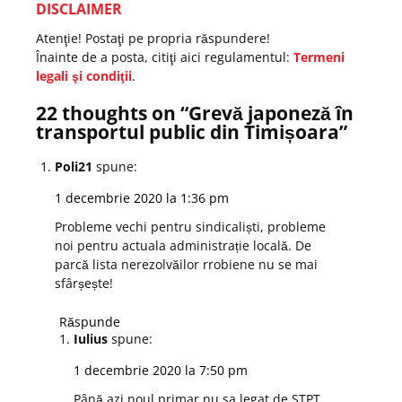
DISCLAIMER
Atenţie! Postaţi pe propria răspundere!
Înainte de a posta, citiţi aici regulamentul:
Termeni
legali şi condiţii
.
22 thoughts on “
Grevă japoneză în
transportul public din Timișoara
”
Poli21
spune:
1 decembrie 2020 la 1:36 pm
Probleme vechi pentru sindicaliști, probleme
noi pentru actuala administrație locală. De
parcă lista nerezolvăilor rrobiene nu se mai
sfârșește!
Răspunde
Iulius
spune:
1 decembrie 2020 la 7:50 pm
Până azi noul primar nu sa legat de STPT…