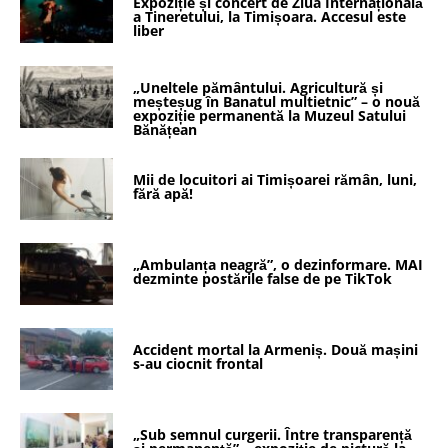
Expoziție și concert de Ziua Internațională
a Tineretului, la Timișoara. Accesul este
liber
„Uneltele pământului. Agricultură și
meșteșug în Banatul multietnic” – o nouă
expoziție permanentă la Muzeul Satului
Bănățean
Mii de locuitori ai Timișoarei rămân, luni,
fără apă!
„Ambulanța neagră”, o dezinformare. MAI
dezminte postările false de pe TikTok
Accident mortal la Armeniș. Două mașini
s-au ciocnit frontal
„Sub semnul curgerii. Între transparență