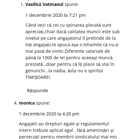
Vasilică Vatmanul
spune:
1 decembrie 2020 la 7:21 pm
Când vezi că cei cu spinarea plecată sunt
apreciați,chiar dacă calitatea muncii este sub
nivelul pe care angajatorul îl pretinde de la
toți angajații,te apuca așa o lehamite că nu-ți
mai pasă de nimic.Diferente salariale de
până la 1000 de lei pentru aceeași muncă
prestată…doar pentru că îți place să stai în
genunchi…la naiba, ăsta nu e spiritul
TIMIȘOAREI.
Răspunde
monica
spune:
1 decembrie 2020 la 4:20 pm
Angajatii au drepturi egale și regulamentul
intern trebuie aplicat egal , fără amenințări și
persecuții pentru membrii sindicatului mai mic .