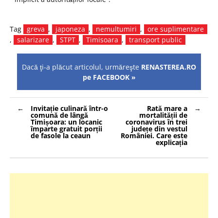
Tag
greva
,
japoneza
,
nemultumiri
,
ore suplimentare
,
salarizare
,
STPT
,
Timisoara
,
transport public
Dacă ţi-a plăcut articolul, urmăreşte
RENASTEREA.RO
pe FACEBOOK »
Navigare
Invitație culinară într-o
Rată mare a
în
comună de lângă
mortalității de
articole
Timișoara: un locanic
coronavirus în trei
împarte gratuit porții
județe din vestul
de fasole la ceaun
României. Care este
explicația