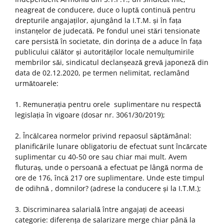
neagreat de conducere, duce o luptă continuă pentru
drepturile angajaților, ajungând la I.T.M. și în fața
instanțelor de judecată. Pe fondul unei stări tensionate
care persistă în societate, din dorința de a aduce în fața
publicului călător și autorităților locale nemulțumirile
membrilor săi, sindicatul declanșează grevă japoneză din
data de 02.12.2020, pe termen nelimitat, reclamând
următoarele:
1. Remunerația pentru orele suplimentare nu respectă
legislația în vigoare (dosar nr. 3061/30/2019);
2. Încălcarea normelor privind repaosul săptămânal:
planificările lunare obligatoriu de efectuat sunt încărcate
suplimentar cu 40-50 ore sau chiar mai mult. Avem
fluturaș, unde o persoană a efectuat pe lângă norma de
ore de 176, încă 217 ore suplimentare. Unde este timpul
de odihnă , domnilor? (adrese la conducere și la I.T.M.);
3. Discriminarea salarială între angajați de aceeasi
categorie: diferența de salarizare merge chiar până la