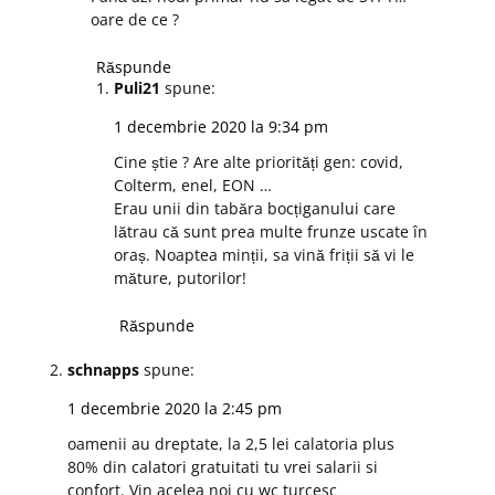
oare de ce ?
Răspunde
Puli21
spune:
1 decembrie 2020 la 9:34 pm
Cine știe ? Are alte priorități gen: covid,
Colterm, enel, EON …
Erau unii din tabăra bocțiganului care
lătrau că sunt prea multe frunze uscate în
oraș. Noaptea minții, sa vină friții să vi le
măture, putorilor!
Răspunde
schnapps
spune:
1 decembrie 2020 la 2:45 pm
oamenii au dreptate, la 2,5 lei calatoria plus
80% din calatori gratuitati tu vrei salarii si
confort. Vin acelea noi cu wc turcesc