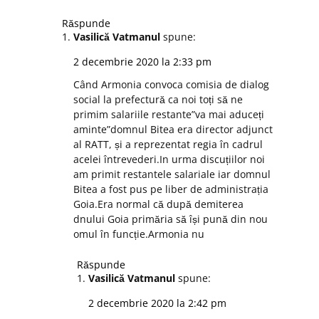
Răspunde
Vasilică Vatmanul
spune:
2 decembrie 2020 la 2:33 pm
Când Armonia convoca comisia de dialog
social la prefectură ca noi toți să ne
primim salariile restante”va mai aduceți
aminte”domnul Bitea era director adjunct
al RATT, și a reprezentat regia în cadrul
acelei întrevederi.In urma discuțiilor noi
am primit restantele salariale iar domnul
Bitea a fost pus pe liber de administrația
Goia.Era normal că după demiterea
dnului Goia primăria să își pună din nou
omul în funcție.Armonia nu
Răspunde
Vasilică Vatmanul
spune:
2 decembrie 2020 la 2:42 pm