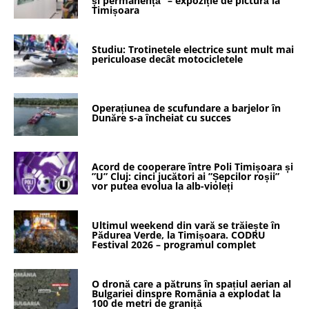
și permanență” – expoziție de pictură la
Timișoara
Studiu: Trotinetele electrice sunt mult mai
periculoase decât motocicletele
Operațiunea de scufundare a barjelor în
Dunăre s-a încheiat cu succes
Acord de cooperare între Poli Timișoara și
”U” Cluj: cinci jucători ai ”Șepcilor roșii”
vor putea evolua la alb-violeți
Ultimul weekend din vară se trăiește în
Pădurea Verde, la Timișoara. CODRU
Festival 2026 – programul complet
O dronă care a pătruns în spațiul aerian al
Bulgariei dinspre România a explodat la
100 de metri de graniță