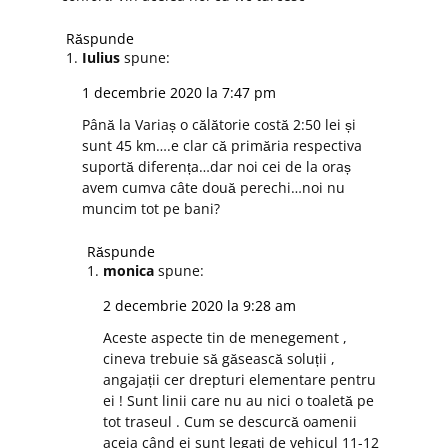
Răspunde
Iulius
spune:
1 decembrie 2020 la 7:47 pm
Până la Variaș o călătorie costă 2:50 lei și
sunt 45 km….e clar că primăria respectiva
suportă diferența…dar noi cei de la oraș
avem cumva câte două perechi…noi nu
muncim tot pe bani?
Răspunde
monica
spune:
2 decembrie 2020 la 9:28 am
Aceste aspecte tin de menegement ,
cineva trebuie să găsească soluții ,
angajații cer drepturi elementare pentru
ei ! Sunt linii care nu au nici o toaletă pe
tot traseul . Cum se descurcă oamenii
aceia când ei sunt legați de vehicul 11-12