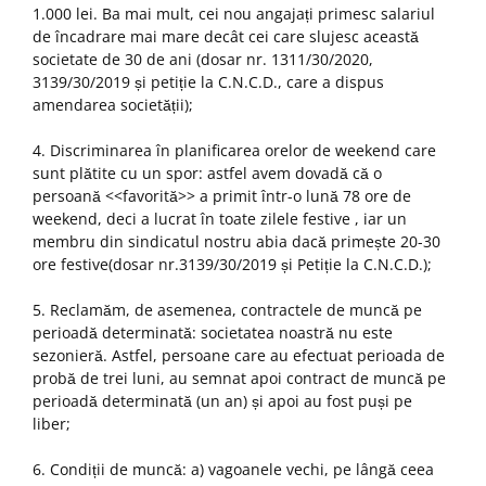
1.000 lei. Ba mai mult, cei nou angajați primesc salariul
de încadrare mai mare decât cei care slujesc această
societate de 30 de ani (dosar nr. 1311/30/2020,
3139/30/2019 și petiție la C.N.C.D., care a dispus
amendarea societății);
4. Discriminarea în planificarea orelor de weekend care
sunt plătite cu un spor: astfel avem dovadă că o
persoană <<favorită>> a primit într-o lună 78 ore de
weekend, deci a lucrat în toate zilele festive , iar un
membru din sindicatul nostru abia dacă primește 20-30
ore festive(dosar nr.3139/30/2019 și Petiție la C.N.C.D.);
5. Reclamăm, de asemenea, contractele de muncă pe
perioadă determinată: societatea noastră nu este
sezonieră. Astfel, persoane care au efectuat perioada de
probă de trei luni, au semnat apoi contract de muncă pe
perioadă determinată (un an) și apoi au fost puși pe
liber;
6. Condiții de muncă: a) vagoanele vechi, pe lângă ceea