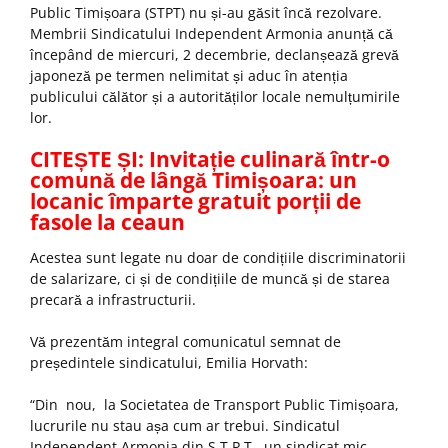
Public Timișoara (STPT) nu și-au găsit încă rezolvare.
Membrii Sindicatului Independent Armonia anunță că
începând de miercuri, 2 decembrie, declanșează grevă
japoneză pe termen nelimitat și aduc în atenția
publicului călător și a autorităților locale nemulțumirile
lor.
CITEȘTE ȘI:
Invitație culinară într-o
comună de lângă Timișoara: un
locanic împarte gratuit porții de
fasole la ceaun
Acestea sunt legate nu doar de condițiile discriminatorii
de salarizare, ci și de condițiile de muncă și de starea
precară a infrastructurii.
Vă prezentăm integral comunicatul semnat de
președintele sindicatului, Emilia Horvath:
“Din nou, la Societatea de Transport Public Timișoara,
lucrurile nu stau așa cum ar trebui. Sindicatul
Independent Armonia din S.T.P.T., un sindicat mic,