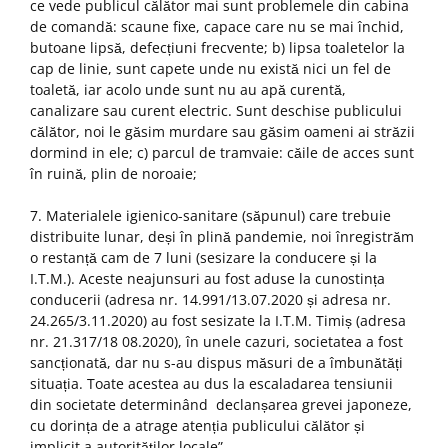
ce vede publicul călător mai sunt problemele din cabina
de comandă: scaune fixe, capace care nu se mai închid,
butoane lipsă, defecțiuni frecvente; b) lipsa toaletelor la
cap de linie, sunt capete unde nu există nici un fel de
toaletă, iar acolo unde sunt nu au apă curentă,
canalizare sau curent electric. Sunt deschise publicului
călător, noi le găsim murdare sau găsim oameni ai străzii
dormind in ele; c) parcul de tramvaie: căile de acces sunt
în ruină, plin de noroaie;
7. Materialele igienico-sanitare (săpunul) care trebuie
distribuite lunar, deși în plină pandemie, noi înregistrăm
o restanță cam de 7 luni (sesizare la conducere și la
I.T.M.). Aceste neajunsuri au fost aduse la cunostința
conducerii (adresa nr. 14.991/13.07.2020 și adresa nr.
24.265/3.11.2020) au fost sesizate la I.T.M. Timiș (adresa
nr. 21.317/18 08.2020), în unele cazuri, societatea a fost
sancționată, dar nu s-au dispus măsuri de a îmbunătăți
situația. Toate acestea au dus la escaladarea tensiunii
din societate determinând declanșarea grevei japoneze,
cu dorința de a atrage atenția publicului călător și
implicit a autorităților locale”.