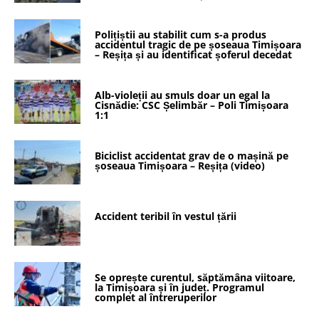
Polițiștii au stabilit cum s-a produs
accidentul tragic de pe șoseaua Timișoara
– Reșița și au identificat șoferul decedat
Alb-violeții au smuls doar un egal la
Cisnădie: CSC Șelimbăr – Poli Timișoara
1:1
Biciclist accidentat grav de o mașină pe
șoseaua Timișoara – Reșița (video)
Accident teribil în vestul țării
Se oprește curentul, săptămâna viitoare,
la Timișoara și în județ. Programul
complet al întreruperilor