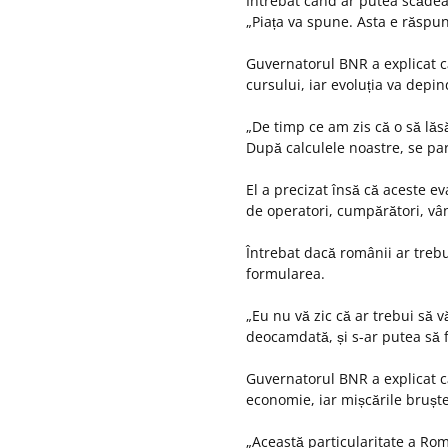
Întrebat când ar putea scădea
„Piața va spune. Asta e răspun
Guvernatorul BNR a explicat c
cursului, iar evoluția va depin
„De timp ce am zis că o să lăs
După calculele noastre, se par
El a precizat însă că aceste ev
de operatori, cumpărători, vân
Întrebat dacă românii ar trebu
formularea.
„Eu nu vă zic că ar trebui să v
deocamdată, și s-ar putea să 
Guvernatorul BNR a explicat că
economie, iar mișcările bruște
„Această particularitate a Rom