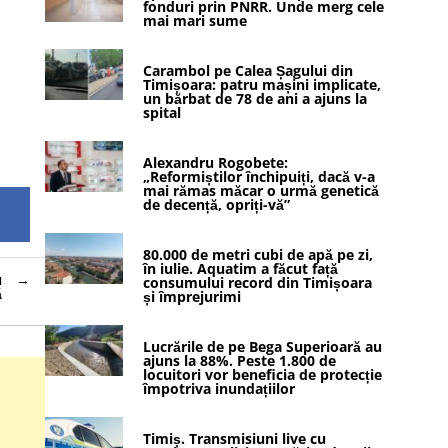
fonduri prin PNRR. Unde merg cele
mai mari sume
Carambol pe Calea Șagului din
Timișoara: patru mașini implicate,
un bărbat de 78 de ani a ajuns la
spital
Alexandru Rogobete:
„Reformiștilor închipuiți, dacă v-a
mai rămas măcar o urmă genetică
de decență, opriți-vă”
80.000 de metri cubi de apă pe zi,
în iulie. Aquatim a făcut față
u
consumului record din Timișoara
ă
și împrejurimi
Lucrările de pe Bega Superioară au
ajuns la 88%. Peste 1.800 de
locuitori vor beneficia de protecție
împotriva inundațiilor
Timiș. Transmisiuni live cu