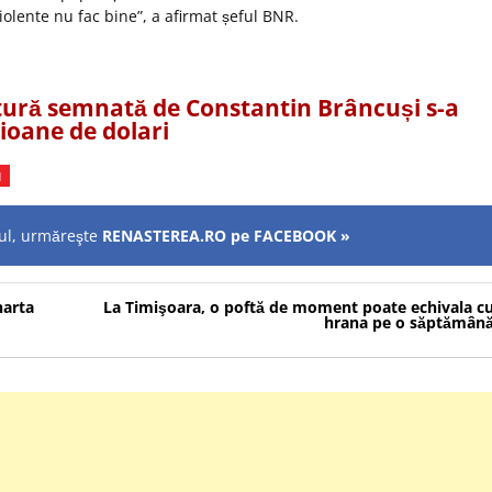
iolente nu fac bine”, a afirmat șeful BNR.
tură semnată de Constantin Brâncuși s-a
ioane de dolari
u
olul, urmăreşte
RENASTEREA.RO pe FACEBOOK »
harta
La Timişoara, o poftă de moment poate echivala c
hrana pe o săptămân