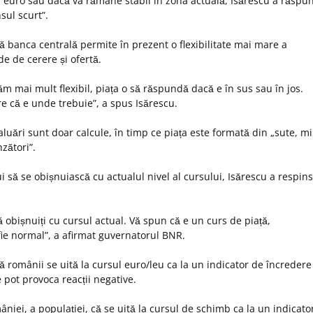
 euro sau dacă va rămâne stabil în zona actuală, Isărescu a răspun
sul scurt”.
ă banca centrală permite în prezent o flexibilitate mai mare a
de de cerere și ofertă.
ăm mai mult flexibil, piața o să răspundă dacă e în sus sau în jos.
e că e unde trebuie”, a spus Isărescu.
aluări sunt doar calcule, în timp ce piața este formată din „sute, mi
zători”.
i să se obișnuiască cu actualul nivel al cursului, Isărescu a respins
ă obișnuiți cu cursul actual. Vă spun că e un curs de piață,
fie normal”, a afirmat guvernatorul BNR.
 românii se uită la cursul euro/leu ca la un indicator de încredere
 pot provoca reacții negative.
âniei, a populației, că se uită la cursul de schimb ca la un indicato