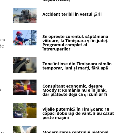
Accident teribil în vestul țării
Se oprește curentul, săptămâna
leu
viitoare, la Timișoara și în județ.
Programul complet al
de
întreruperilor
Zone întinse din Timișoara rămân
temporar, luni și marți, fără apă
Consultant economic, despre
ă
Moody’s: România nu e în junk,
dar plătește deja ca și cum ar fi
Vijelie puternică în Timișoara: 18
copaci doborâți de vânt, 5 au căzut
peste mașini
Modernizarea centrului pietonal,