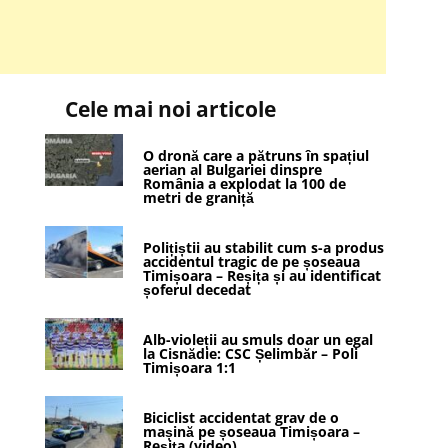
Cele mai noi articole
O dronă care a pătruns în spațiul
aerian al Bulgariei dinspre
România a explodat la 100 de
metri de graniță
Polițiștii au stabilit cum s-a produs
accidentul tragic de pe șoseaua
Timișoara – Reșița și au identificat
șoferul decedat
Alb-violeții au smuls doar un egal
la Cisnădie: CSC Șelimbăr – Poli
Timișoara 1:1
Biciclist accidentat grav de o
mașină pe șoseaua Timișoara –
Reșița (video)