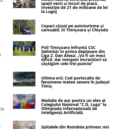
s:
spații verzi și locuri de joacă.
Investiție de 21 de milioane de lei
la Lugoj
Copaci căzuți pe autoturisme și
carosabil, în Timișoara și Chișoda
Poli Timișoara înfruntă CSC
Șelimbăr în prima deplasare din
i
Liga 2. Dan Alexa: „Va fi un meci
dificil, dar mergem încrezători să
câștigăm cele trei puncte”
Ultima oră: Cod portocaliu de
fenomene meteo severe în județul
Timiș
Medalie de aur pentru un elev al
Colegiului Național ”C.D. Loga” la
Olimpiada Internațională de
 în
Inteligență Artificială
Spitalele din România primesc noi
r