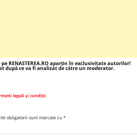
e pe RENASTEREA.RO aparţin în exclusivitate autorilor!
t după ce va fi analizat de către un moderator.
rmeni legali şi condiţii
.
le obligatorii sunt marcate cu
*