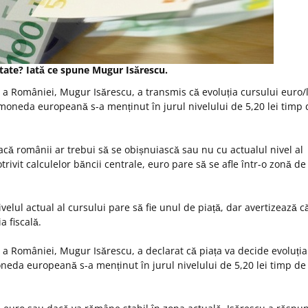
itate? Iată ce spune Mugur Isărescu.
 a României, Mugur Isărescu, a transmis că evoluția cursului euro/
 moneda europeană s-a menținut în jurul nivelului de 5,20 lei timp 
că românii ar trebui să se obișnuiască sau nu cu actualul nivel al
otrivit calculelor băncii centrale, euro pare să se afle într-o zonă de
lul actual al cursului pare să fie unul de piață, dar avertizează c
a fiscală.
 a României, Mugur Isărescu, a declarat că piața va decide evoluția
neda europeană s-a menținut în jurul nivelului de 5,20 lei timp de