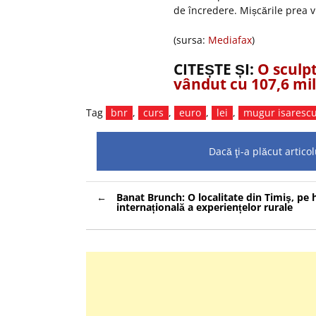
de încredere. Mișcările prea v
(sursa:
Mediafax
)
CITEȘTE ȘI:
O sculp
vândut cu 107,6 mil
Tag
bnr
,
curs
,
euro
,
lei
,
mugur isaresc
Dacă ţi-a plăcut artic
Navigare
Banat Brunch: O localitate din Timiş, pe 
în
internațională a experiențelor rurale
articole