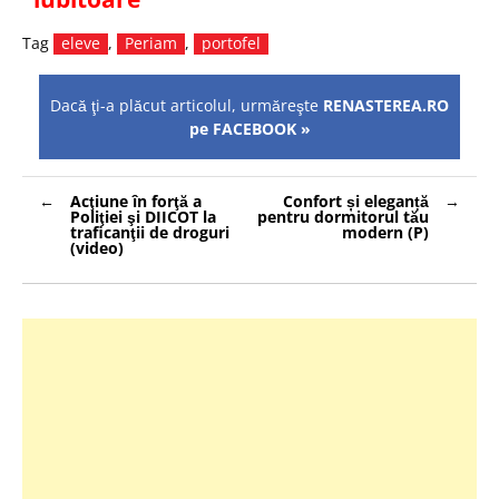
Tag
eleve
,
Periam
,
portofel
Dacă ţi-a plăcut articolul, urmăreşte
RENASTEREA.RO
pe FACEBOOK »
Navigare
Acţiune în forţă a
Confort și eleganță
în
Poliţiei şi DIICOT la
pentru dormitorul tău
articole
traficanţii de droguri
modern (P)
(video)