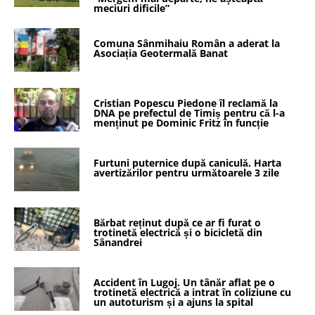
meciuri dificile”
Comuna Sânmihaiu Român a aderat la
Asociația Geotermală Banat
Cristian Popescu Piedone îl reclamă la
DNA pe prefectul de Timiș pentru că l-a
menținut pe Dominic Fritz în funcție
Furtuni puternice după caniculă. Harta
avertizărilor pentru următoarele 3 zile
Bărbat reținut după ce ar fi furat o
trotinetă electrică și o bicicletă din
Sânandrei
Accident în Lugoj. Un tânăr aflat pe o
trotinetă electrică a intrat în coliziune cu
un autoturism și a ajuns la spital