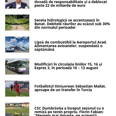
dovadă de responsabilitate și a deblocat
peste 22 de miliarde de euro
Seceta hidrologică se accentuează în
Banat. Debitele râurilor au scăzut sub 30%
din normalul perioadei
Lipsă de combustibil la Aeroportul Arad.
Alimentarea avioanelor, suspendată o
săptămână
Modificări în circulația liniilor 15, 16 și
Expres 3, în perioada 10 – 13 august
Fotbalistul timișorean Sebastian Mailat,
aproape de un transfer în Turcia
CSC Dumbrăvița a început sezonul cu o
remiză pe teren propriu. Florin Fabian:
”Mergem mai departe, ne așteaptă