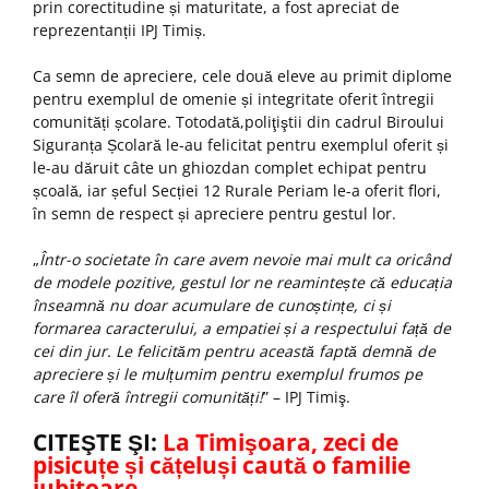
prin corectitudine și maturitate, a fost apreciat de
reprezentanții IPJ Timiș.
Ca semn de apreciere, cele două eleve au primit diplome
pentru exemplul de omenie și integritate oferit întregii
comunități școlare. Totodată,poliţiştii din cadrul Biroului
Siguranța Școlară le-au felicitat pentru exemplul oferit și
le-au dăruit câte un ghiozdan complet echipat pentru
școală, iar șeful Secției 12 Rurale Periam le-a oferit flori,
în semn de respect și apreciere pentru gestul lor.
„
Într-o societate în care avem nevoie mai mult ca oricând
de modele pozitive, gestul lor ne reamintește că educația
înseamnă nu doar acumulare de cunoștințe, ci și
formarea caracterului, a empatiei și a respectului față de
cei din jur.
Le felicităm pentru această faptă demnă de
apreciere și le mulțumim pentru exemplul frumos pe
care îl oferă întregii comunități!
” – IPJ Timiş.
CITEŞTE ŞI:
La Timişoara, zeci de
pisicuțe și cățeluși caută o familie
iubitoare