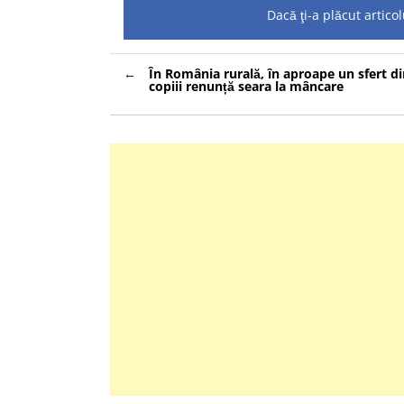
Dacă ţi-a plăcut artic
Navigare
În România rurală, în aproape un sfert din
în
copiii renunță seara la mâncare
articole