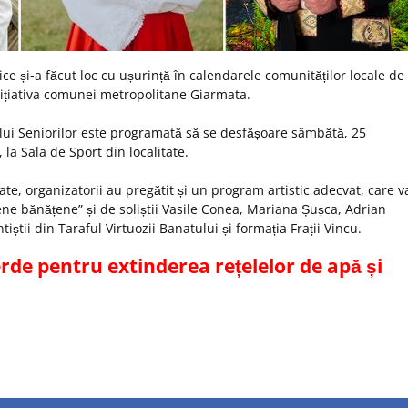
ce și-a făcut loc cu ușurință în calendarele comunităților locale de 
nițiativa comunei metropolitane Giarmata.
lului Seniorilor este programată să se desfășoare sâmbătă, 25
 la Sala de Sport din localitate.
e, organizatorii au pregătit și un program artistic adecvat, care va
ne bănățene” și de soliștii Vasile Conea, Mariana Șușca, Adrian
iștii din Taraful Virtuozii Banatului și formația Frații Vincu.
rde pentru extinderea rețelelor de apă și