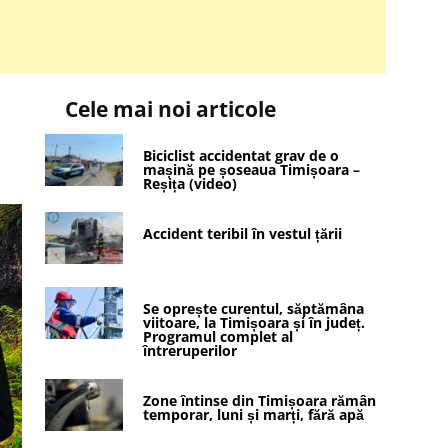
Cele mai noi articole
Biciclist accidentat grav de o
mașină pe șoseaua Timișoara –
Reșița (video)
Accident teribil în vestul țării
Se oprește curentul, săptămâna
viitoare, la Timișoara și în județ.
Programul complet al
întreruperilor
Zone întinse din Timișoara rămân
temporar, luni și marți, fără apă