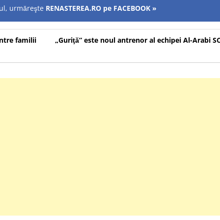
olul, urmăreşte
RENASTEREA.RO pe FACEBOOK »
tre familii
„Guriţă” este noul antrenor al echipei Al-Arabi S