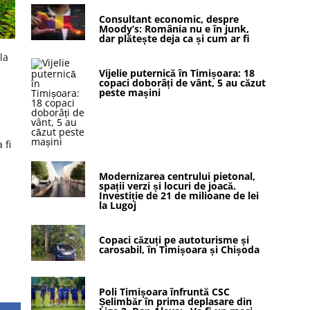
Consultant economic, despre
Moody’s: România nu e în junk,
dar plătește deja ca și cum ar fi
la
Vijelie puternică în Timișoara: 18
copaci doborâți de vânt, 5 au căzut
peste mașini
 fi
Modernizarea centrului pietonal,
spații verzi și locuri de joacă.
Investiție de 21 de milioane de lei
la Lugoj
Copaci căzuți pe autoturisme și
carosabil, în Timișoara și Chișoda
Poli Timișoara înfruntă CSC
Șelimbăr în prima deplasare din