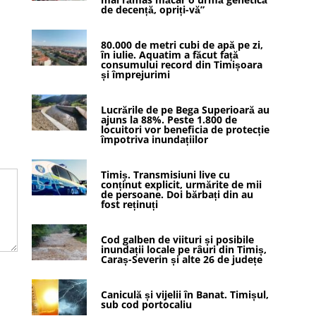
de decență, opriți-vă”
80.000 de metri cubi de apă pe zi,
în iulie. Aquatim a făcut față
consumului record din Timișoara
și împrejurimi
Lucrările de pe Bega Superioară au
ajuns la 88%. Peste 1.800 de
locuitori vor beneficia de protecție
împotriva inundațiilor
Timiș. Transmisiuni live cu
conținut explicit, urmărite de mii
de persoane. Doi bărbați din au
fost reținuți
Cod galben de viituri și posibile
inundații locale pe râuri din Timiș,
Caraș-Severin și alte 26 de județe
Caniculă și vijelii în Banat. Timișul,
sub cod portocaliu