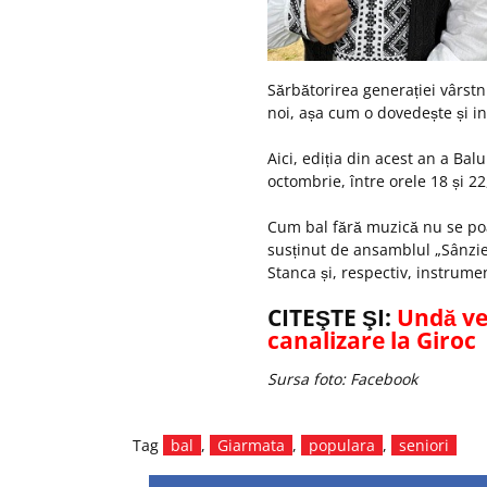
Sărbătorirea generației vârstni
noi, așa cum o dovedește și i
Aici, ediția din acest an a Ba
octombrie, între orele 18 și 22,
Cum bal fără muzică nu se poat
susținut de ansamblul „Sânzie
Stanca și, respectiv, instrument
CITEŞTE ŞI:
Undă ve
canalizare la Giroc
Sursa foto: Facebook
Tag
bal
,
Giarmata
,
populara
,
seniori