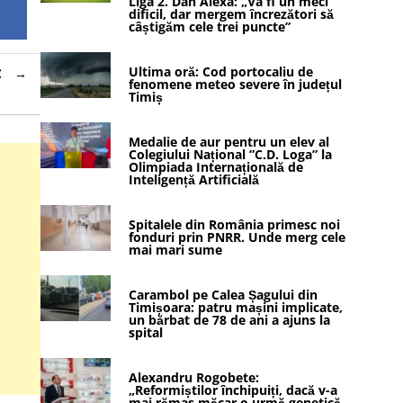
Liga 2. Dan Alexa: „Va fi un meci
dificil, dar mergem încrezători să
câștigăm cele trei puncte”
Ultima oră: Cod portocaliu de
C
fenomene meteo severe în județul
Timiș
Medalie de aur pentru un elev al
Colegiului Național ”C.D. Loga” la
Olimpiada Internațională de
Inteligență Artificială
Spitalele din România primesc noi
fonduri prin PNRR. Unde merg cele
mai mari sume
Carambol pe Calea Șagului din
Timișoara: patru mașini implicate,
un bărbat de 78 de ani a ajuns la
spital
Alexandru Rogobete:
„Reformiștilor închipuiți, dacă v-a
mai rămas măcar o urmă genetică