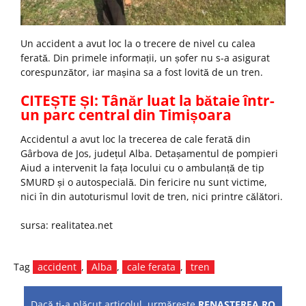
Un accident a avut loc la o trecere de nivel cu calea
ferată. Din primele informații, un șofer nu s-a asigurat
corespunzător, iar mașina sa a fost lovită de un tren.
CITEȘTE ȘI:
Tânăr luat la bătaie într-
un parc central din Timișoara
Accidentul a avut loc la trecerea de cale ferată din
Gârbova de Jos, județul Alba. Detașamentul de pompieri
Aiud a intervenit la fața locului cu o ambulanță de tip
SMURD și o autospecială. Din fericire nu sunt victime,
nici în din autoturismul lovit de tren, nici printre călători.
sursa: realitatea.net
Tag
accident
,
Alba
,
cale ferata
,
tren
Dacă ţi-a plăcut articolul, urmăreşte
RENASTEREA.RO