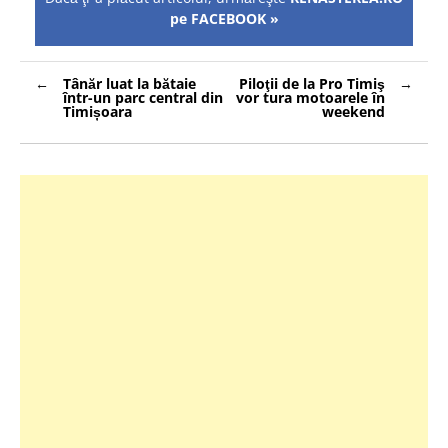
pe FACEBOOK »
Navigare
Tânăr luat la bătaie
Piloţii de la Pro Timiş
în
într-un parc central din
vor tura motoarele în
articole
Timișoara
weekend