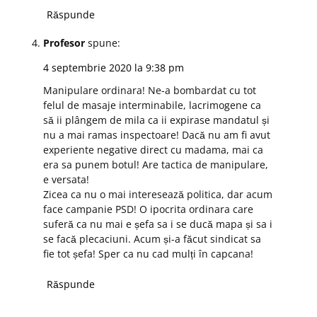
Răspunde
Profesor
spune:
4 septembrie 2020 la 9:38 pm
Manipulare ordinara! Ne-a bombardat cu tot
felul de masaje interminabile, lacrimogene ca
să ii plângem de mila ca ii expirase mandatul și
nu a mai ramas inspectoare! Dacă nu am fi avut
experiente negative direct cu madama, mai ca
era sa punem botul! Are tactica de manipulare,
e versata!
Zicea ca nu o mai interesează politica, dar acum
face campanie PSD! O ipocrita ordinara care
suferă ca nu mai e șefa sa i se ducă mapa și sa i
se facă plecaciuni. Acum și-a făcut sindicat sa
fie tot șefa! Sper ca nu cad mulți în capcana!
Răspunde