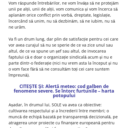
Vom răspunde întrebărilor, ne vom învăța să ne protejăm
unii pe alții, unii de alții, vom comunica și vom încerca să
aplanăm orice conflict prin vorbă, dreptate, legislație,
încercând să unim, nu să dezbinăm, să ne iubim, nu să
ne urâm.
Va fi un drum lung, dar plin de satisfacție pentru cei care
vor avea curajul să nu se sperie de ce va zice unul sau
altul, de ce va spune un șef sau altul, de invocarea
faptului că e doar o organizație sindicală acum și nu e
parte dintr-o federație (nici nu vrem asta la început și nu
o vom face fără să ne consultăm toți cei care suntem
împreună).
CITEŞTE ŞI: Alertă meteo: cod galben de
fenomene severe. Se întorc furtunile – harta
potopului
Așadar, în drumul lui, SOLE va avea ca obiective:
cultivarea respectului și a încrederii între membri; o
muncă de echipă bazată pe transparență decizională, pe
atragerea unor proiecte cu finanțare europeană pentru