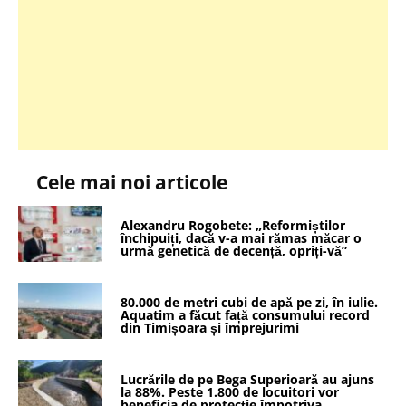
Cele mai noi articole
Alexandru Rogobete: „Reformiștilor
închipuiți, dacă v-a mai rămas măcar o
urmă genetică de decență, opriți-vă”
80.000 de metri cubi de apă pe zi, în iulie.
Aquatim a făcut față consumului record
din Timișoara și împrejurimi
Lucrările de pe Bega Superioară au ajuns
la 88%. Peste 1.800 de locuitori vor
beneficia de protecție împotriva