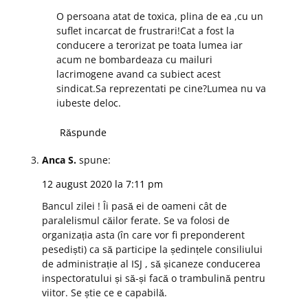
O persoana atat de toxica, plina de ea ,cu un
suflet incarcat de frustrari!Cat a fost la
conducere a terorizat pe toata lumea iar
acum ne bombardeaza cu mailuri
lacrimogene avand ca subiect acest
sindicat.Sa reprezentati pe cine?Lumea nu va
iubeste deloc.
Răspunde
Anca S.
spune:
12 august 2020 la 7:11 pm
Bancul zilei ! Îi pasă ei de oameni cât de
paralelismul căilor ferate. Se va folosi de
organizația asta (în care vor fi preponderent
pesediști) ca să participe la ședințele consiliului
de administrație al ISJ , să șicaneze conducerea
inspectoratului și să-și facă o trambulină pentru
viitor. Se știe ce e capabilă.