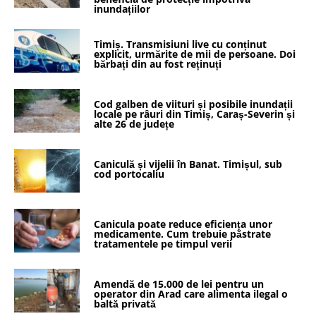
inundațiilor
Timiș. Transmisiuni live cu conținut
explicit, urmărite de mii de persoane. Doi
bărbați din au fost reținuți
Cod galben de viituri și posibile inundații
locale pe râuri din Timiș, Caraș-Severin și
alte 26 de județe
Caniculă și vijelii în Banat. Timișul, sub
cod portocaliu
Canicula poate reduce eficiența unor
medicamente. Cum trebuie păstrate
tratamentele pe timpul verii
Amendă de 15.000 de lei pentru un
operator din Arad care alimenta ilegal o
baltă privată