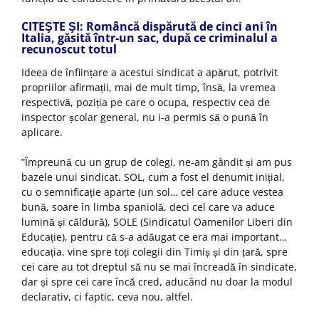
CITEŞTE ŞI: Româncă dispărută de cinci ani în
Italia, găsită într-un sac, după ce criminalul a
recunoscut totul
Ideea de înființare a acestui sindicat a apărut, potrivit
propriilor afirmații, mai de mult timp, însă, la vremea
respectivă, poziția pe care o ocupa, respectiv cea de
inspector școlar general, nu i-a permis să o pună în
aplicare.
”Împreună cu un grup de colegi, ne-am gândit și am pus
bazele unui sindicat. SOL, cum a fost el denumit inițial,
cu o semnificație aparte (un sol… cel care aduce vestea
bună, soare în limba spaniolă, deci cel care va aduce
lumină și căldură), SOLE (Sindicatul Oamenilor Liberi din
Educație), pentru că s-a adăugat ce era mai important…
educația, vine spre toți colegii din Timiș și din țară, spre
cei care au tot dreptul să nu se mai încreadă în sindicate,
dar și spre cei care încă cred, aducând nu doar la modul
declarativ, ci faptic, ceva nou, altfel.