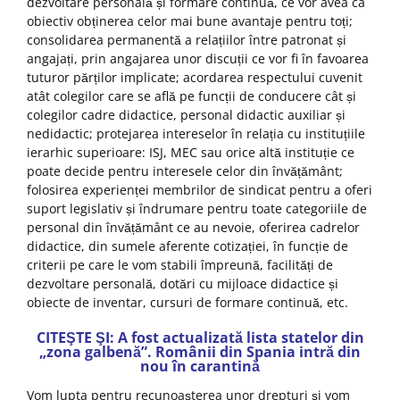
dezvoltare personală și formare continuă, ce vor avea ca
obiectiv obținerea celor mai bune avantaje pentru toți;
consolidarea permanentă a relațiilor între patronat și
angajați, prin angajarea unor discuții ce vor fi în favoarea
tuturor părților implicate; acordarea respectului cuvenit
atât colegilor care se află pe funcții de conducere cât și
colegilor cadre didactice, personal didactic auxiliar și
nedidactic; protejarea intereselor în relația cu instituțiile
ierarhic superioare: ISJ, MEC sau orice altă instituție ce
poate decide pentru interesele celor din învățământ;
folosirea experienței membrilor de sindicat pentru a oferi
suport legislativ și îndrumare pentru toate categoriile de
personal din învățământ ce au nevoie, oferirea cadrelor
didactice, din sumele aferente cotizației, în funcție de
criterii pe care le vom stabili împreună, facilități de
dezvoltare personală, dotări cu mijloace didactice și
obiecte de inventar, cursuri de formare continuă, etc.
CITEŞTE ŞI: A fost actualizată lista statelor din
„zona galbenă”. Românii din Spania intră din
nou în carantină
Vom lupta pentru recunoașterea unor drepturi și vom