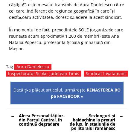
câștiga!”, este mesajul transmis de Aura Danielescu către
cei care, indiferent de regiunea geografică în care își
desfășoară activitatea, doresc să adere la acest sindicat.
În momentul de față, președintele SOLE (organizație care
reunește acum aproximativ 1.200 de membri) este Ana
Natalia Popescu, profesor la Școala gimnazială din
Mașloc.
Tag
Aura Danielescu
,
Inspectoratul Scolar Judetean Timis
,
Sindicat Invatamant
Dacă ţi-a plăcut articolul, urmăreşte
RENASTEREA.RO
pe FACEBOOK »
Navigare
Aleea Personalităților
Șezlonguri și
în
din Parcul Central, în
baldachine la prețuri
articole
continuă degradare
de lux, în stațiunile de
pe litoralul românesc