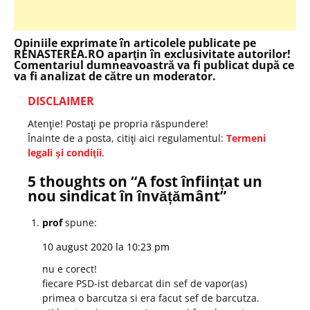
Opiniile exprimate în articolele publicate pe
RENASTEREA.RO aparţin în exclusivitate autorilor!
Comentariul dumneavoastră va fi publicat după ce
va fi analizat de către un moderator.
DISCLAIMER
Atenţie! Postaţi pe propria răspundere!
Înainte de a posta, citiţi aici regulamentul:
Termeni
legali şi condiţii
.
5 thoughts on “
A fost înființat un
nou sindicat în învățământ
”
prof
spune:
10 august 2020 la 10:23 pm
nu e corect!
fiecare PSD-ist debarcat din sef de vapor(as)
primea o barcutza si era facut sef de barcutza.