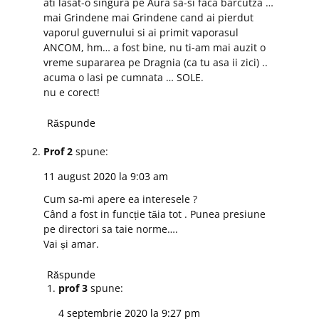
ati lasat-o singura pe Aura sa-si faca barcutza …
mai Grindene mai Grindene cand ai pierdut
vaporul guvernului si ai primit vaporasul
ANCOM, hm… a fost bine, nu ti-am mai auzit o
vreme supararea pe Dragnia (ca tu asa ii zici) ..
acuma o lasi pe cumnata … SOLE.
nu e corect!
Răspunde
Prof 2
spune:
11 august 2020 la 9:03 am
Cum sa-mi apere ea interesele ?
Când a fost in funcție tăia tot . Punea presiune
pe directori sa taie norme….
Vai și amar.
Răspunde
prof 3
spune:
4 septembrie 2020 la 9:27 pm