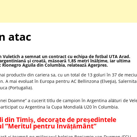
n atac
n Vuletich a semnat un contract cu echipa de fotbal UTA Arad.
 argentiniană şi croată, măsoară 1,85 metri înălţime, iar ultima
st Rionegro Aguila din Columbia, relatează Agerpres.
ai productiv din cariera sa, cu un total de 13 goluri în 37 de meciu
. A mai evoluat în Europa pentru AC Bellinzona (Elveţia), Salernit
ouca (Portugalia).
ânei Doamne” a cucerit titlu de campion în Argentina alături de Vel
a participat cu Argentina la Cupa Mondială U20 în Columbia.
li din Timiș, decorate de președintele
l ”Meritul pentru Învățământ”
 vară şi toamnă pe mijlocaşul belgian Benjamin van Durmen (FCU