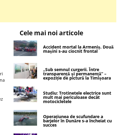
Cele mai noi articole
Accident mortal la Armeniș. Două
mașini s-au ciocnit frontal
„Sub semnul curgerii. Între
ri
transparență și permanență” –
expoziție de pictură la Timișoara
ana
Studiu: Trotinetele electrice sunt
mult mai periculoase decât
ez
motocicletele
Operațiunea de scufundare a
barjelor în Dunăre s-a încheiat cu
succes