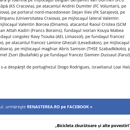
âpă (KS Cracovia), pe atacantul Andrei Dumiter (FC Voluntari), pe
iova), pe portarul nord-macedonean Dejan Iliev (FK Sarajevo), pe
împanu (Universitatea Craiova), pe mijlocaşul lateral Valentin
mijlocaşul Valentin Borcea (Dinamo), atacantul Raoul Cristea (SCM
rdan Attah Kadiri (Francs Borains), fundaşul ivorian Kouya Mabea
ndaşul congolez Ravy Tsouka (AEL Limassol), pe fundaşul francez
v), pe atacantul francez Lamine Ghezali (Levadiakos), pe mijlocaşul
doara), pe mijlocaşul maghiar Abris Samson (THSE Szabadkikoto), 
el Zsori (Budafoki) şi pe fundaşul francez Damien Dussaut (Farul)
s-a despărţit de portughezul Diogo Rodrigues, israelianul Loai Hala
olul, urmăreşte
RENASTEREA.RO pe FACEBOOK »
„Bicicleta zburătoare și alte povestiri