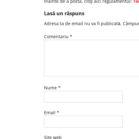
Înainte de a posta, citiţi aici regulamentul:
Te
Lasă un răspuns
Adresa ta de email nu va fi publicată.
Câmpuri
Comentariu
*
Nume
*
Email
*
Site web