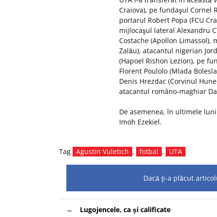
Craiova), pe fundaşul Cornel R
portarul Robert Popa (FCU Cra
mijlocaşul lateral Alexandru C
Costache (Apollon Limassol), 
Zalău), atacantul nigerian Jo
(Hapoel Rishon Lezion), pe fu
Florent Poulolo (Mlada Bolesla
Denis Hrezdac (Corvinul Hune
atacantul româno-maghiar Dani
De asemenea, în ultimele luni 
Imoh Ezekiel.
Tag
Agustin Vuletich
,
fotbal
,
UTA
Dacă ţi-a plăcut artic
Navigare
Lugojencele, ca și calificate
în