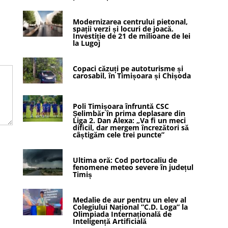
Modernizarea centrului pietonal,
spații verzi și locuri de joacă.
Investiție de 21 de milioane de lei
la Lugoj
Copaci căzuți pe autoturisme și
carosabil, în Timișoara și Chișoda
Poli Timișoara înfruntă CSC
Șelimbăr în prima deplasare din
Liga 2. Dan Alexa: „Va fi un meci
dificil, dar mergem încrezători să
câștigăm cele trei puncte”
Ultima oră: Cod portocaliu de
fenomene meteo severe în județul
Timiș
Medalie de aur pentru un elev al
Colegiului Național ”C.D. Loga” la
Olimpiada Internațională de
Inteligență Artificială