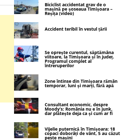
Biciclist accidentat grav de o
mașină pe șoseaua Timișoara –
Reșița (video)
Accident teribil în vestul țării
Se oprește curentul, săptămâna
viitoare, la Timișoara și în județ.
Programul complet al
întreruperilor
Zone întinse din Timișoara rămân
temporar, luni și marți, fără apă
Consultant economic, despre
Moody’s: România nu e în junk,
dar plătește deja ca și cum ar fi
Vijelie puternică în Timișoara: 18
copaci doborâți de vânt, 5 au căzut
peste mașini