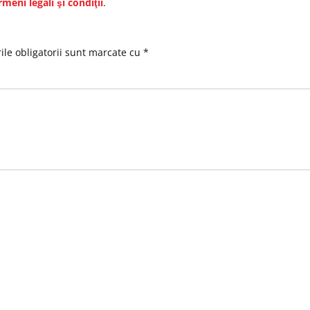
rmeni legali şi condiţii
.
le obligatorii sunt marcate cu
*