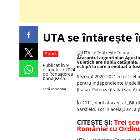
UTA se întărește î
Sport
Atacantul argentinian Agusti
Vuletich are dublă cetăţenie,
Publicat în
9
echipă la care a evoluat a fo
octombrie 2024
de
Renaşterea
Sezonul 2020-2021 a fost cel m
bănăţeană
pentru Independiente Medellin
Fără comentarii
(Italia), Potenza (Italia) sau Ar
În 2011, noul atacant al „Bătr
Sarsfield. Tot în acelaşi an, 
CITEŞTE ŞI:
Trei șco
României cu Ordinu
UTA i-a transferat în această