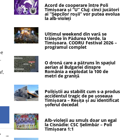
Acord de cooperare între Poli
Timișoara și ”U” Cluj: cinci jucători
ai ”Șepcilor roșii” vor putea evolua
la alb-violeți
Ultimul weekend din vară se
trăiește în Pădurea Verde, la
Timișoara. CODRU Festival 2026 –
programul complet
pe
.
O dronă care a pătruns în spațiul
aerian al Bulgariei dinspre
România a explodat la 100 de
f,
metri de graniță
Polițiștii au stabilit cum s-a produs
accidentul tragic de pe șoseaua
Timișoara – Reșița și au identificat
șoferul decedat
Alb-violeții au smuls doar un egal
la Cisnădie: CSC Șelimbăr – Poli
Timișoara 1:1
”