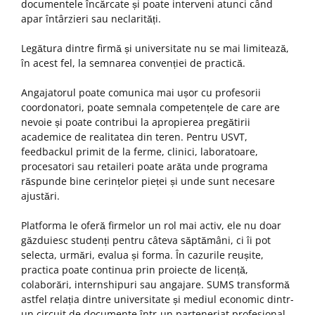
documentele încărcate și poate interveni atunci când
apar întârzieri sau neclarități.
Legătura dintre firmă și universitate nu se mai limitează,
în acest fel, la semnarea convenției de practică.
Angajatorul poate comunica mai ușor cu profesorii
coordonatori, poate semnala competențele de care are
nevoie și poate contribui la apropierea pregătirii
academice de realitatea din teren. Pentru USVT,
feedbackul primit de la ferme, clinici, laboratoare,
procesatori sau retaileri poate arăta unde programa
răspunde bine cerințelor pieței și unde sunt necesare
ajustări.
Platforma le oferă firmelor un rol mai activ, ele nu doar
găzduiesc studenți pentru câteva săptămâni, ci îi pot
selecta, urmări, evalua și forma. În cazurile reușite,
practica poate continua prin proiecte de licență,
colaborări, internshipuri sau angajare. SUMS transformă
astfel relația dintre universitate și mediul economic dintr-
un circuit de documente într-un parteneriat profesional