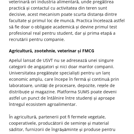
veterinară ori industria alimentară, unde pregătirea
practică și contactul cu activitatea din teren sunt
decisive, acest mecanism poate scurta distanța dintre
facultate și primul loc de muncă. Practica încetează astfel
să fie doar o obligație academică și devine primul test
profesional real pentru student, dar și prima etapă a
recrutării pentru companie.
Agricultură, zootehnie, veterinar și FMCG
Apelul lansat de USVT nu se adresează unei singure
categorii de angajatori și nici doar marilor companii.
Universitatea pregătește specialiști pentru un lanț
economic amplu, care începe în fermă și continuă prin
laboratoare, unități de procesare, depozite, rețele de
distribuție și magazine. Platforma SUMS poate deveni
astfel un punct de întâlnire între studenți și aproape
întregul ecosistem agroalimentar.
În agricultură, partenerii pot fi fermele vegetale,
cooperativele, producătorii de semințe și material
săditor, furnizorii de îngrășăminte și produse pentru