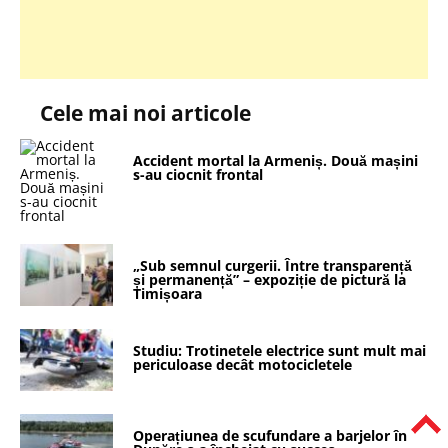
Cele mai noi articole
Accident mortal la Armeniș. Două mașini
s-au ciocnit frontal
„Sub semnul curgerii. Între transparență
și permanență” – expoziție de pictură la
Timișoara
Studiu: Trotinetele electrice sunt mult mai
periculoase decât motocicletele
Operațiunea de scufundare a barjelor în