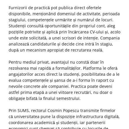
Furnizorii de practică pot publica direct ofertele
disponibile, menționând domeniul de activitate, perioada
stagiului, competențele urmărite și numărul de locuri.
Studenții consultă oportunitățile din propriul cont, aleg
pozițiile potrivite și aplică prin încărcarea CV-ului și, acolo
unde este solicitată, a unei scrisori de intenție. Compania
analizează candidaturile și decide cine intră în stagiu,
după un mecanism apropiat de recrutarea reală.
Pentru mediul privat, avantajul nu constă doar în
rezolvarea mai rapidă a formalităților. Platforma le oferă
angajatorilor acces direct la studenți, posibilitatea de a le
evalua competențele și șansa de a-i forma în raport cu
nevoile concrete ale companiei. Practica poate deveni
astfel prima etapă a unei viitoare recrutări, nu doar o
obligație bifată la finalul semestrului.
Prin SUMS, rectorul Cosmin Popescu transmite firmelor
că universitatea pune la dispoziție infrastructura digitală,
coordonarea academică și studenții, iar partenerii
economici sunt chemați să contribuie cu locurile de