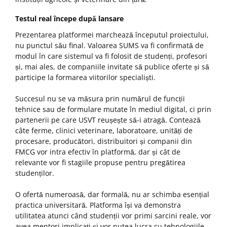
Testul real începe după lansare
Prezentarea platformei marchează începutul proiectului,
nu punctul său final. Valoarea SUMS va fi confirmată de
modul în care sistemul va fi folosit de studenți, profesori
și, mai ales, de companiile invitate să publice oferte și să
participe la formarea viitorilor specialiști.
Succesul nu se va măsura prin numărul de funcții
tehnice sau de formulare mutate în mediul digital, ci prin
partenerii pe care USVT reușește să-i atragă. Contează
câte ferme, clinici veterinare, laboratoare, unități de
procesare, producători, distribuitori și companii din
FMCG vor intra efectiv în platformă, dar și cât de
relevante vor fi stagiile propuse pentru pregătirea
studenților.
O ofertă numeroasă, dar formală, nu ar schimba esențial
practica universitară. Platforma își va demonstra
utilitatea atunci când studenții vor primi sarcini reale, vor
avea mentori implicați și vor putea lucra cu tehnologiile,