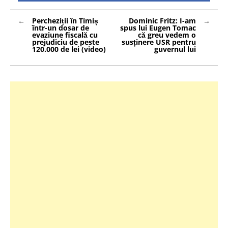
Navigare
Percheziții în Timiș
Dominic Fritz: I-am
în
într-un dosar de
spus lui Eugen Tomac
articole
evaziune fiscală cu
că greu vedem o
prejudiciu de peste
susținere USR pentru
120.000 de lei (video)
guvernul lui