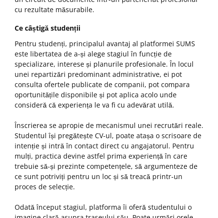
cu rezultate măsurabile.
Ce câștigă studenții
Pentru studenți, principalul avantaj al platformei SUMS
este libertatea de a-și alege stagiul în funcție de
specializare, interese și planurile profesionale. În locul
unei repartizări predominant administrative, ei pot
consulta ofertele publicate de companii, pot compara
oportunitățile disponibile și pot aplica acolo unde
consideră că experiența le va fi cu adevărat utilă.
Înscrierea se apropie de mecanismul unei recrutări reale.
Studentul își pregătește CV-ul, poate atașa o scrisoare de
intenție și intră în contact direct cu angajatorul. Pentru
mulți, practica devine astfel prima experiență în care
trebuie să-și prezinte competențele, să argumenteze de
ce sunt potriviți pentru un loc și să treacă printr-un
proces de selecție.
Odată început stagiul, platforma îi oferă studentului o
imagine clară asupra traseului său. Poate urmări orele