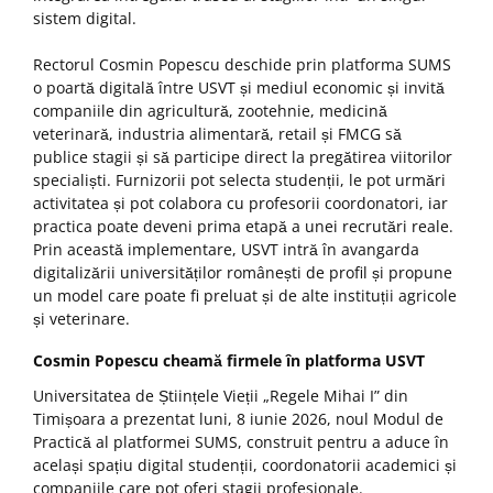
sistem digital.
Rectorul Cosmin Popescu deschide prin platforma SUMS
o poartă digitală între USVT și mediul economic și invită
companiile din agricultură, zootehnie, medicină
veterinară, industria alimentară, retail și FMCG să
publice stagii și să participe direct la pregătirea viitorilor
specialiști. Furnizorii pot selecta studenții, le pot urmări
activitatea și pot colabora cu profesorii coordonatori, iar
practica poate deveni prima etapă a unei recrutări reale.
Prin această implementare, USVT intră în avangarda
digitalizării universităților românești de profil și propune
un model care poate fi preluat și de alte instituții agricole
și veterinare.
Cosmin Popescu cheamă firmele în platforma USVT
Universitatea de Științele Vieții „Regele Mihai I” din
Timișoara a prezentat luni, 8 iunie 2026, noul Modul de
Practică al platformei SUMS, construit pentru a aduce în
același spațiu digital studenții, coordonatorii academici și
companiile care pot oferi stagii profesionale.