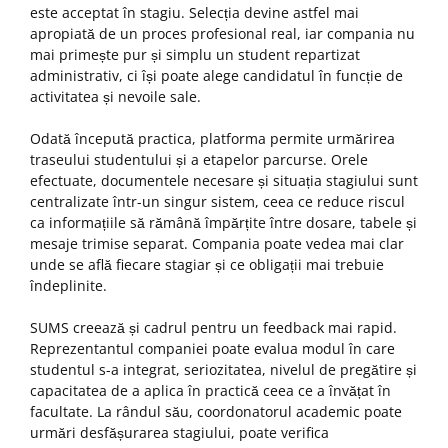
este acceptat în stagiu. Selecția devine astfel mai
apropiată de un proces profesional real, iar compania nu
mai primește pur și simplu un student repartizat
administrativ, ci își poate alege candidatul în funcție de
activitatea și nevoile sale.
Odată începută practica, platforma permite urmărirea
traseului studentului și a etapelor parcurse. Orele
efectuate, documentele necesare și situația stagiului sunt
centralizate într-un singur sistem, ceea ce reduce riscul
ca informațiile să rămână împărțite între dosare, tabele și
mesaje trimise separat. Compania poate vedea mai clar
unde se află fiecare stagiar și ce obligații mai trebuie
îndeplinite.
SUMS creează și cadrul pentru un feedback mai rapid.
Reprezentantul companiei poate evalua modul în care
studentul s-a integrat, seriozitatea, nivelul de pregătire și
capacitatea de a aplica în practică ceea ce a învățat în
facultate. La rândul său, coordonatorul academic poate
urmări desfășurarea stagiului, poate verifica