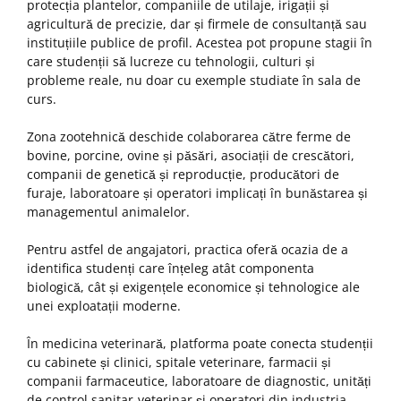
protecția plantelor, companiile de utilaje, irigații și
agricultură de precizie, dar și firmele de consultanță sau
instituțiile publice de profil. Acestea pot propune stagii în
care studenții să lucreze cu tehnologii, culturi și
probleme reale, nu doar cu exemple studiate în sala de
curs.
Zona zootehnică deschide colaborarea către ferme de
bovine, porcine, ovine și păsări, asociații de crescători,
companii de genetică și reproducție, producători de
furaje, laboratoare și operatori implicați în bunăstarea și
managementul animalelor.
Pentru astfel de angajatori, practica oferă ocazia de a
identifica studenți care înțeleg atât componenta
biologică, cât și exigențele economice și tehnologice ale
unei exploatații moderne.
În medicina veterinară, platforma poate conecta studenții
cu cabinete și clinici, spitale veterinare, farmacii și
companii farmaceutice, laboratoare de diagnostic, unități
de control sanitar-veterinar și operatori din industria