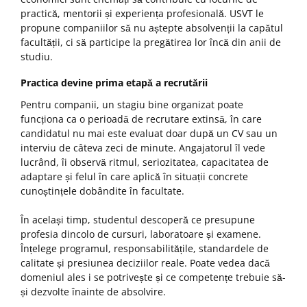
practică, mentorii și experiența profesională. USVT le
propune companiilor să nu aștepte absolvenții la capătul
facultății, ci să participe la pregătirea lor încă din anii de
studiu.
Practica devine prima etapă a recrutării
Pentru companii, un stagiu bine organizat poate
funcționa ca o perioadă de recrutare extinsă, în care
candidatul nu mai este evaluat doar după un CV sau un
interviu de câteva zeci de minute. Angajatorul îl vede
lucrând, îi observă ritmul, seriozitatea, capacitatea de
adaptare și felul în care aplică în situații concrete
cunoștințele dobândite în facultate.
În același timp, studentul descoperă ce presupune
profesia dincolo de cursuri, laboratoare și examene.
Înțelege programul, responsabilitățile, standardele de
calitate și presiunea deciziilor reale. Poate vedea dacă
domeniul ales i se potrivește și ce competențe trebuie să-
și dezvolte înainte de absolvire.