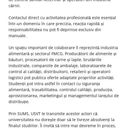
cărnii.
Contactul direct cu activitatea profesională este esențial
într-un domeniu în care precizia, reacția rapidă și
responsabilitatea nu pot fi deprinse exclusiv din
manuale.
Un spațiu important de colaborare îl reprezintă industria
alimentară și sectorul FMCG. Producătorii de alimente și
băuturi, procesatorii de carne și lapte, brutăriile
industriale, companiile de ambalaje, laboratoarele de
control al calității, distribuitorii, retailerii și operatorii
logistici pot publica oferte adaptate propriilor activități.
Studenții pot intra astfel în contact cu siguranța
alimentară, trasabilitatea, controlul calității, producția,
aprovizionarea, marketingul și managementul lanțului de
distribuție.
Prin SUMS, USVT le transmite acestor actori că
universitatea nu dorește doar să le livreze absolvenți la
finalul studiilor. Îi invită să intre mai devreme în proces,