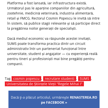
Platforma a fost lansată, iar infrastructura există.
Următorul pas le aparține companiilor din agricultură,
zootehnie, medicină veterinară, industria alimentară,
retail și FMCG. Rectorul Cosmin Popescu le invită să intre
în sistem, să publice stagii relevante și să participe direct
la pregătirea noilor generații de specialiști.
Dacă mediul economic va răspunde acestei invitații,
SUMS poate transforma practica dintr-un circuit
administrativ într-un parteneriat funcțional între
universitate, student și angajator — cu experiență reală
pentru tineri și profesioniști mai bine pregătiți pentru
companii.
Tag
cosmin popescu
,
recrutare studenti
,
SUMS
,
Universitatea de Științele Vieții “Regele Mihai I”
Dacă ţi-a plăcut articolul, urmăreşte
RENASTEREA.RO
pe FACEBOOK »