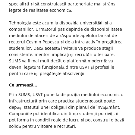
specialiști și să construiască parteneriate mai strâns
legate de realitatea economică.
Tehnologia este acum la dispoziția universității și a
companiilor. Următorul pas depinde de disponibilitatea
mediului de afaceri de a răspunde apelului lansat de
rectorul Cosmin Popescu și de a intra activ în pregătirea
studenților. Dacă această invitație va produce stagii
consistente, mentori implicați și recrutări ulterioare,
SUMS va fi mai mult decât o platformă modernă: va
deveni legătura funcțională dintre USVT și profesiile
pentru care își pregătește absolvenții.
Ce urmează…
Prin SUMS, USVT pune la dispoziția mediului economic o
infrastructură prin care practica studențească poate
depăși statutul unei obligații din planul de învățământ.
Companiile pot identifica din timp studenții potriviți, îi
pot forma în condiții reale de lucru și pot construi o bază
solidă pentru viitoarele recrutări.