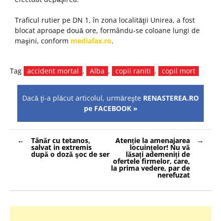
Traficul rutier pe DN 1, în zona localităţii Unirea, a fost
blocat aproape două ore, formându-se coloane lungi de
maşini, conform
mediafax.ro
.
Tag
accident mortal
,
Alba
,
copii raniti
,
copil mort
Dacă ţi-a plăcut articolul, urmăreşte
RENASTEREA.RO
pe FACEBOOK »
Navigare
Tânăr cu tetanos,
Atenție la amenajarea
în
salvat in extremis
locuințelor! Nu vă
articole
după o doză şoc de ser
lăsați ademeniți de
ofertele firmelor, care,
la prima vedere, par de
nerefuzat