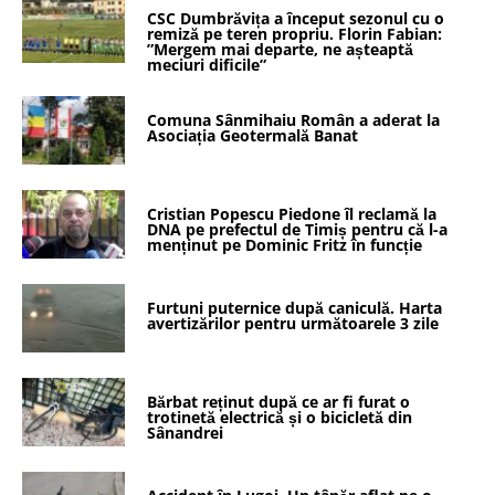
CSC Dumbrăvița a început sezonul cu o
remiză pe teren propriu. Florin Fabian:
”Mergem mai departe, ne așteaptă
meciuri dificile”
Comuna Sânmihaiu Român a aderat la
Asociația Geotermală Banat
Cristian Popescu Piedone îl reclamă la
DNA pe prefectul de Timiș pentru că l-a
menținut pe Dominic Fritz în funcție
Furtuni puternice după caniculă. Harta
avertizărilor pentru următoarele 3 zile
Bărbat reținut după ce ar fi furat o
trotinetă electrică și o bicicletă din
Sânandrei