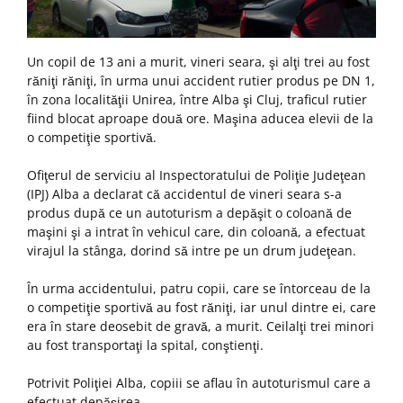
Un copil de 13 ani a murit, vineri seara, şi alţi trei au fost
răniţi răniţi, în urma unui accident rutier produs pe DN 1,
în zona localităţii Unirea, între Alba şi Cluj, traficul rutier
fiind blocat aproape două ore. Maşina aducea elevii de la
o competiţie sportivă.
Ofiţerul de serviciu al Inspectoratului de Poliţie Judeţean
(IPJ) Alba a declarat că accidentul de vineri seara s-a
produs după ce un autoturism a depăşit o coloană de
maşini şi a intrat în vehicul care, din coloană, a efectuat
virajul la stânga, dorind să intre pe un drum judeţean.
În urma accidentului, patru copii, care se întorceau de la
o competiţie sportivă au fost răniţi, iar unul dintre ei, care
era în stare deosebit de gravă, a murit. Ceilalţi trei minori
au fost transportaţi la spital, conştienţi.
Potrivit Poliţiei Alba, copiii se aflau în autoturismul care a
efectuat depăşirea.