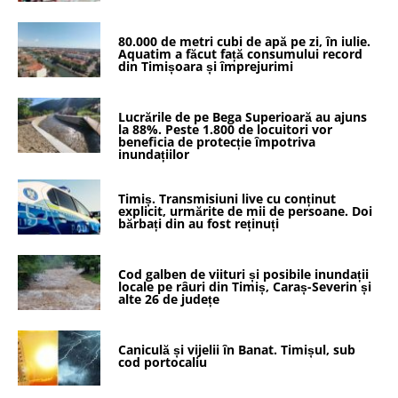
80.000 de metri cubi de apă pe zi, în iulie.
Aquatim a făcut față consumului record
din Timișoara și împrejurimi
Lucrările de pe Bega Superioară au ajuns
la 88%. Peste 1.800 de locuitori vor
beneficia de protecție împotriva
inundațiilor
Timiș. Transmisiuni live cu conținut
explicit, urmărite de mii de persoane. Doi
bărbați din au fost reținuți
Cod galben de viituri și posibile inundații
locale pe râuri din Timiș, Caraș-Severin și
alte 26 de județe
Caniculă și vijelii în Banat. Timișul, sub
cod portocaliu