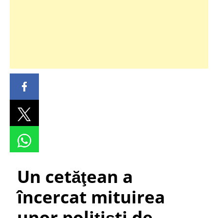
Un cetăţean a
încercat mituirea
unor polițiști de