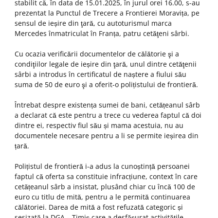
stabilit că, în data de 15.01.2025, în jurul orei 16.00, s-au
prezentat la Punctul de Trecere a Frontierei Moravița, pe
sensul de ieșire din ţară, cu autoturismul marca
Mercedes înmatriculat în Franța, patru cetăţeni sârbi.
Cu ocazia verificării documentelor de călătorie şi a
condiţiilor legale de ieșire din ţară, unul dintre cetăţenii
sârbi a introdus în certificatul de naștere a fiului său
suma de 50 de euro şi a oferit-o polițistului de frontieră.
Întrebat despre existența sumei de bani, cetățeanul sârb
a declarat că este pentru a trece cu vederea faptul că doi
dintre ei, respectiv fiul său și mama acestuia, nu au
documentele necesare pentru a li se permite ieșirea din
țară.
Polițistul de frontieră i-a adus la cunoștință persoanei
faptul că oferta sa constituie infracțiune, context în care
cetățeanul sârb a insistat, plusând chiar cu încă 100 de
euro cu titlu de mită, pentru a le permită continuarea
călătoriei. Darea de mită a fost refuzată categoric și
sesizată la DGA – Timiș care a desfășurat activitățile