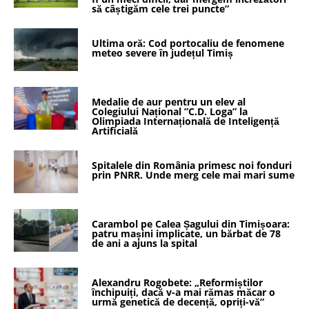
să câștigăm cele trei puncte”
Ultima oră: Cod portocaliu de fenomene
meteo severe în județul Timiș
Medalie de aur pentru un elev al
Colegiului Național ”C.D. Loga” la
Olimpiada Internațională de Inteligență
Artificială
Spitalele din România primesc noi fonduri
prin PNRR. Unde merg cele mai mari sume
Carambol pe Calea Șagului din Timișoara:
patru mașini implicate, un bărbat de 78
de ani a ajuns la spital
Alexandru Rogobete: „Reformiștilor
închipuiți, dacă v-a mai rămas măcar o
urmă genetică de decență, opriți-vă”