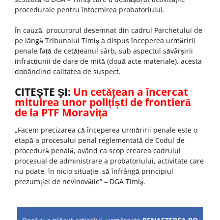
procedurale pentru întocmirea probatoriului.
În cauză, procurorul desemnat din cadrul Parchetului de
pe lângă Tribunalul Timiş a dispus începerea urmăririi
penale față de cetățeanul sârb, sub aspectul săvârșirii
infracțiunii de dare de mită (două acte materiale), acesta
dobândind calitatea de suspect.
CITEŞTE ŞI:
Un cetăţean a încercat
mituirea unor polițiști de frontieră
de la PTF Moravița
„Facem precizarea că începerea urmăririi penale este o
etapă a procesului penal reglementată de Codul de
procedură penală, având ca scop crearea cadrului
procesual de administrare a probatoriului, activitate care
nu poate, în nicio situație, să înfrângă principiul
prezumției de nevinovăție” – DGA Timiş.