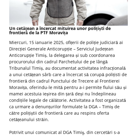
Un cetăţean a încercat mituirea unor polițiști de
frontieră de la PTF Moravița
Miercuri, 15 ianuarie 2025, ofițerii de poliție judiciară ai
Direcției Generale Anticorupție – Serviciul Județean
Anticorupție Timiș, la delegarea și sub coordonarea
procurorului din cadrul Parchetului de pe lângă
Tribunalul Timiș, au documentat activitatea infracțională
a unui cetățean sârb care a încercat să corupă polițisti de
frontieră din cadrul Punctului de Trecere al Frontierei
Moravița, oferindu-le mită pentru a-i permite fiului său și
mamei acestuia ieșirea din țară deși nu îndeplineau
condițiile legale de călătorie. Activitatea a fost organizată
ca urmare a denunțurilor formulate la DGA – Timiș de
către polițiștii de frontieră care au respins oferta
cetățeanului străin.
Potrivit unui comunicat al DGA Timiş, din cercetări s-a