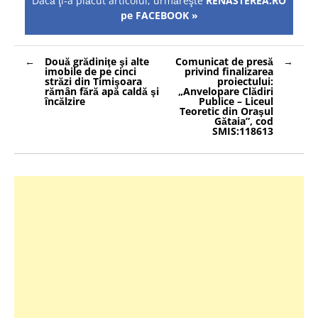
Dacă ţi-a plăcut articolul, urmăreşte
RENASTEREA.RO
pe FACEBOOK »
Navigare
Două grădiniţe şi alte
Comunicat de presă
în
imobile de pe cinci
privind finalizarea
articole
străzi din Timişoara
proiectului:
rămân fără apă caldă şi
„Anvelopare Clădiri
încălzire
Publice – Liceul
Teoretic din Oraşul
Gătaia”, cod
SMIS:118613