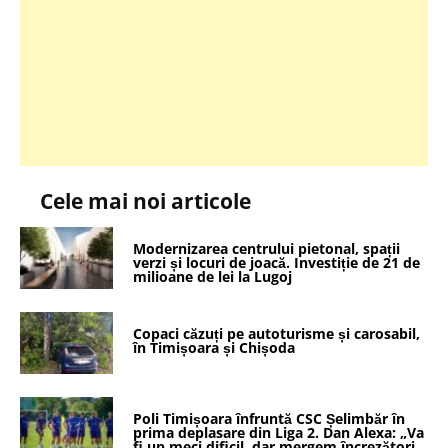
Cele mai noi articole
Modernizarea centrului pietonal, spații
verzi și locuri de joacă. Investiție de 21 de
milioane de lei la Lugoj
Copaci căzuți pe autoturisme și carosabil,
în Timișoara și Chișoda
Poli Timișoara înfruntă CSC Șelimbăr în
prima deplasare din Liga 2. Dan Alexa: „Va
fi un meci dificil, dar mergem încrezători