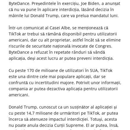
ByteDance. Președintele în exercițiu, Joe Biden, a anunțat
că nu va pune în aplicare interdicția, lăsând decizia în
mâinile lui Donald Trump, care va prelua mandatul luni.
Într-un comunicat al Casei Albe, se menționează că
TikTok ar trebui să rămână disponibil pentru utilizatorii
americani, dar cu alt proprietar, astfel încât să se elimine
riscurile de securitate națională invocate de Congres.
ByteDance a refuzat în repetate rânduri să vândă
aplicația, deși acest lucru ar putea preveni interdicția.
Cu peste 170 de milioane de utilizatori în SUA, TikTok
este una dintre cele mai populare aplicații, dar se
confruntă cu incertitudini majore. Potrivit unor informații,
compania ar putea dezactiva aplicația pentru utilizatorii
americani.
Donald Trump, cunoscut ca un susținător al aplicației și
cu peste 14,7 milioane de urmăritori pe TikTok, ar putea
încerca să atenueze impactul interdicției. Totuși, acesta
nu poate anula decizia Curții Supreme. El ar putea, însă,