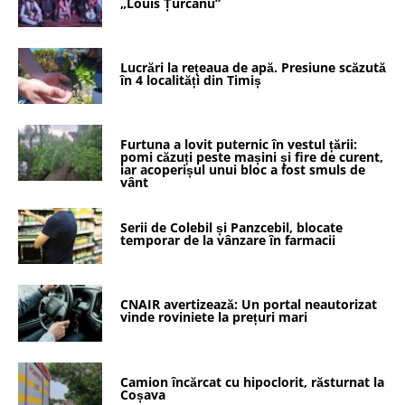
„Louis Țurcanu”
Lucrări la rețeaua de apă. Presiune scăzută
în 4 localități din Timiș
Furtuna a lovit puternic în vestul țării:
pomi căzuți peste mașini și fire de curent,
iar acoperișul unui bloc a fost smuls de
vânt
Serii de Colebil și Panzcebil, blocate
temporar de la vânzare în farmacii
CNAIR avertizează: Un portal neautorizat
vinde roviniete la prețuri mari
Camion încărcat cu hipoclorit, răsturnat la
Coșava