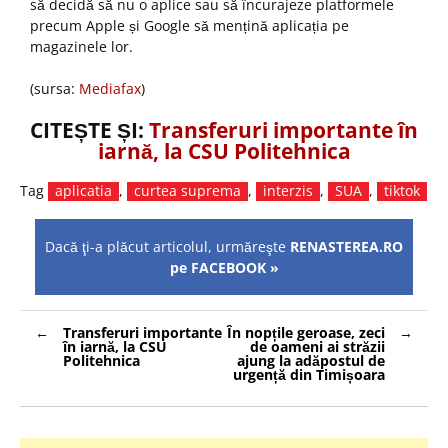
să decidă să nu o aplice sau să încurajeze platformele
precum Apple și Google să mențină aplicația pe
magazinele lor.
(sursa:
Mediafax
)
CITEȘTE ȘI:
Transferuri importante în
iarnă, la CSU Politehnica
Tag
aplicatia
,
curtea suprema
,
interzis
,
SUA
,
tiktok
Dacă ţi-a plăcut articolul, urmăreşte
RENASTEREA.RO
pe FACEBOOK »
Navigare
Transferuri importante
În nopțile geroase, zeci
în
în iarnă, la CSU
de oameni ai străzii
articole
Politehnica
ajung la adăpostul de
urgență din Timișoara