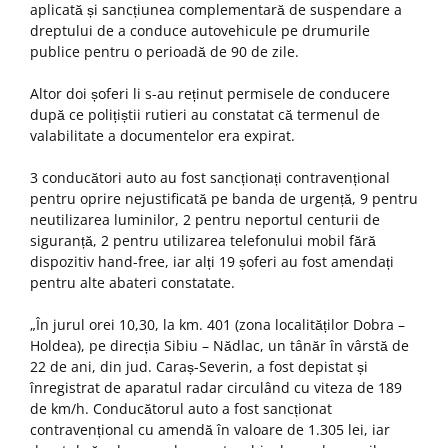
aplicată și sancțiunea complementară de suspendare a
dreptului de a conduce autovehicule pe drumurile
publice pentru o perioadă de 90 de zile.
Altor doi șoferi li s-au reținut permisele de conducere
după ce polițiștii rutieri au constatat că termenul de
valabilitate a documentelor era expirat.
3 conducători auto au fost sancționați contravențional
pentru oprire nejustificată pe banda de urgență, 9 pentru
neutilizarea luminilor, 2 pentru neportul centurii de
siguranță, 2 pentru utilizarea telefonului mobil fără
dispozitiv hand-free, iar alți 19 șoferi au fost amendați
pentru alte abateri constatate.
„În jurul orei 10,30, la km. 401 (zona localităților Dobra –
Holdea), pe direcția Sibiu – Nădlac, un tânăr în vârstă de
22 de ani, din jud. Caraș-Severin, a fost depistat și
înregistrat de aparatul radar circulând cu viteza de 189
de km/h. Conducătorul auto a fost sancționat
contravențional cu amendă în valoare de 1.305 lei, iar