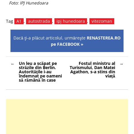
Foto: IPJ Hunedoara
Tag
A1
,
autostrada
,
ipj hunedoara
,
vitezoman
Dacă ţi-a plăcut articolul, urmăreşte
RENASTEREA.RO
pe FACEBOOK »
Navigare
Un leu a scăpat pe
Fostul ministru al
în
străzile din Berlin.
Turismului, Dan Matei
articole
Autorităţile i-au
Agathon, s-a stins din
îndemnat pe oameni
viaţă
să rămână în case