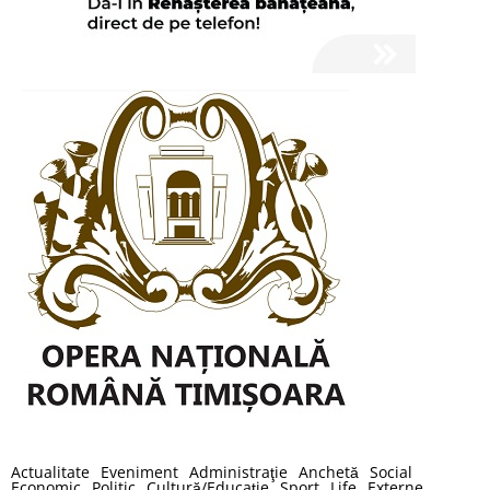
Actualitate
Eveniment
Administraţie
Anchetă
Social
Economic
Politic
Cultură/Educaţie
Sport
Life
Externe