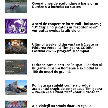
Operațiunea de scufundare a barjelor în
Dunăre s-a încheiat cu succes
Acord de cooperare între Poli Timișoara și
”U” Cluj: cinci jucători ai ”Șepcilor roșii”
vor putea evolua la alb-violeți
Ultimul weekend din vară se trăiește în
Pădurea Verde, la Timișoara. CODRU
Festival 2026 – programul complet
O dronă care a pătruns în spațiul aerian al
Bulgariei dinspre România a explodat la
100 de metri de graniță
Polițiștii au stabilit cum s-a produs
accidentul tragic de pe șoseaua Timișoara
– Reșița și au identificat șoferul decedat
Alb-violeții au smuls doar un egal la