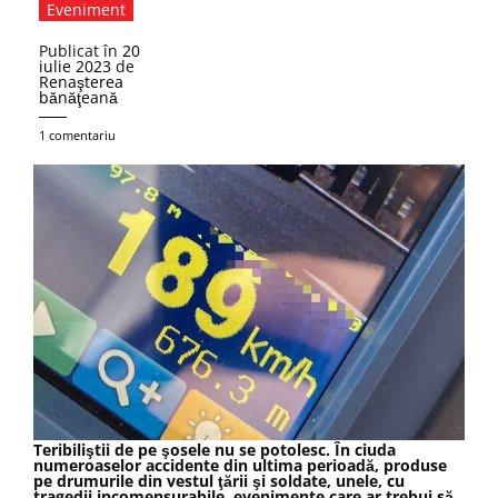
Eveniment
Publicat în
20
iulie 2023
de
Renaşterea
bănăţeană
1 comentariu
Teribiliştii de pe şosele nu se potolesc. În ciuda
numeroaselor accidente din ultima perioadă, produse
pe drumurile din vestul ţării şi soldate, unele, cu
tragedii incomensurabile, evenimente care ar trebui să