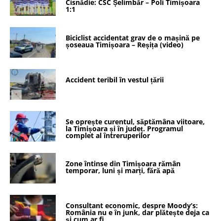
Cisnădie: CSC Șelimbăr – Poli Timișoara
1:1
Biciclist accidentat grav de o mașină pe
șoseaua Timișoara – Reșița (video)
Accident teribil în vestul țării
Se oprește curentul, săptămâna viitoare,
la Timișoara și în județ. Programul
complet al întreruperilor
Zone întinse din Timișoara rămân
temporar, luni și marți, fără apă
Consultant economic, despre Moody’s:
România nu e în junk, dar plătește deja ca
și cum ar fi