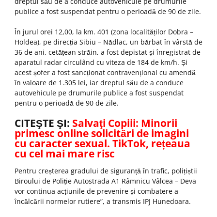
dreptul său de a conduce autovehicule pe drumurile
publice a fost suspendat pentru o perioadă de 90 de zile.
În jurul orei 12,00, la km. 401 (zona localităților Dobra –
Holdea), pe direcția Sibiu – Nădlac, un bărbat în vârstă de
36 de ani, cetățean străin, a fost depistat și înregistrat de
aparatul radar circulând cu viteza de 184 de km/h. Și
acest șofer a fost sancționat contravențional cu amendă
în valoare de 1.305 lei, iar dreptul său de a conduce
autovehicule pe drumurile publice a fost suspendat
pentru o perioadă de 90 de zile.
CITEŞTE ŞI:
Salvaţi Copiii: Minorii
primesc online solicitări de imagini
cu caracter sexual. TikTok, rețeaua
cu cel mai mare risc
Pentru creșterea gradului de siguranță în trafic, polițiștii
Biroului de Poliție Autostrada A1 Râmnicu Vâlcea – Deva
vor continua acțiunile de prevenire și combatere a
încălcării normelor rutiere”, a transmis IPJ Hunedoara.