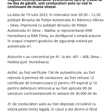
ne dea de gândit, unii conducători auto îşi văd în
continuare de mania vitezei.
La data de 19 iulie 2023, în intervalul orar 09,30 – 12,30,
polițiștii Biroului de Poliție Autostrada A1 Râmnicu Vâlcea
– Deva, împreună cu polițiștii Biroului de Poliție
Autostrada A1 Deva – Nădlac și reprezentanții RAR
Hunedoara și RAR Timiș, au desfășurat o amplă acțiune
în scopul creșterii gradului de siguranță rutieră pe
autostrada A1.
Acțiunile s-au concentrat pe A1, la km. 401 – 408, Deva –
Holdea (jud. Hunedoara).
Astfel, au fost verificate 134 de autovehicule, au fost
reținute 4 permise de conducere, au fost retrase 12
certificate de înmatriculare (2 pentru ITP expirat și 10
pentru defecțiuni tehnice) și au fost aplicate 80 de
sancțiuni contravenționale în valoare de 30.000 de lei.
31 de conducători auto au fost depistați circulând cu
viteză peste limita legală, în cazul a doi dintre ei fiind