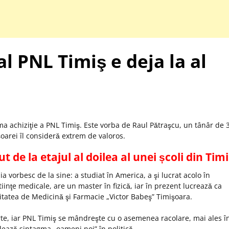
l PNL Timiş e deja la al
ma achiziţie a PNL Timiş. Este vorba de Raul Pătraşcu, un tânâr de 
oarei îl consideră extrem de valoros.
t de la etajul al doilea al unei școli din Tim
uia vorbesc de la sine: a studiat în America, a şi lucrat acolo în
iinţe medicale, are un master în fizică, iar în prezent lucrează ca
sitatea de Medicină şi Farmacie „Victor Babeş” Timişoara.
rte, iar PNL Timiş se mândreşte cu o asemenea racolare, mai ales î
ulează sintagma „oameni noi” în politică.