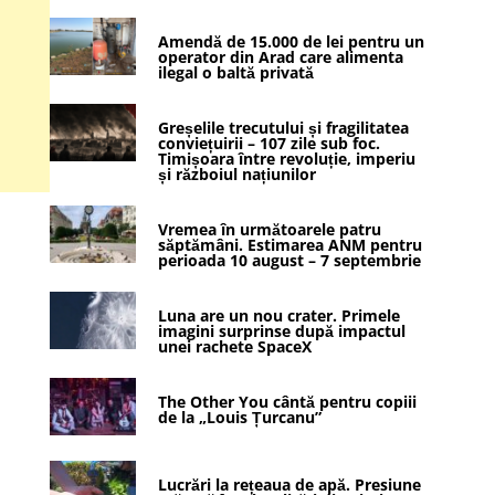
Amendă de 15.000 de lei pentru un
operator din Arad care alimenta
ilegal o baltă privată
Greșelile trecutului și fragilitatea
conviețuirii – 107 zile sub foc.
Timișoara între revoluție, imperiu
și războiul națiunilor
Vremea în următoarele patru
săptămâni. Estimarea ANM pentru
perioada 10 august – 7 septembrie
Luna are un nou crater. Primele
imagini surprinse după impactul
unei rachete SpaceX
The Other You cântă pentru copiii
de la „Louis Țurcanu”
Lucrări la rețeaua de apă. Presiune