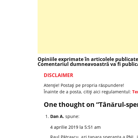
Opiniile exprimate în articolele publicat
Comentariul dumneavoastră va fi publica
DISCLAIMER
Atenţie! Postaţi pe propria răspundere!
Înainte de a posta, citiţi aici regulamentul:
Te
One thought on “
Tânărul-sper
Dan A.
spune:
4 aprilie 2019 la 5:51 am
Raul Pătraşcu, azi tanara speranta a PNL, i