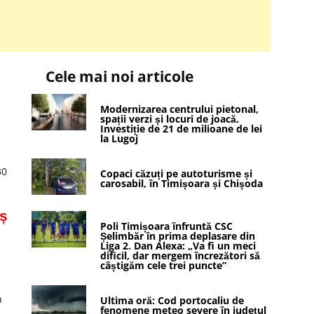
Cele mai noi articole
Modernizarea centrului pietonal,
spații verzi și locuri de joacă.
Investiție de 21 de milioane de lei
la Lugoj
30
Copaci căzuți pe autoturisme și
carosabil, în Timișoara și Chișoda
iș
Poli Timișoara înfruntă CSC
Șelimbăr în prima deplasare din
Liga 2. Dan Alexa: „Va fi un meci
dificil, dar mergem încrezători să
câștigăm cele trei puncte”
n
Ultima oră: Cod portocaliu de
fenomene meteo severe în județul