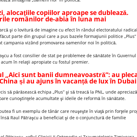
i, alocaţiile copiilor aproape se dublează.
urile românilor de-abia în luna mai
earcă şi o lovitură de imagine cu efect în rândul electoratului radical
 făcut parte din grupul care a pus bazele formaţiunii politice „Plus”
nat campania vizând promovarea oamenilor noi în politică.
raşcu a fost consilier de stat pe problemee de sănătate în Guvernul
 acum în relaţii apropiate cu fostul premier.
lul „Aici sunt banii dumneavoastră”: au plec
n China și au ajuns în vacanță de lux în Dubai
cis să părăsească echipa „Plus” şi să treacă la PNL, unde apreciază
oare cunoştinţele acumultate şi ideile de reformă în sănătate.
putea fi un exemplu de tânăr care reuşeşte în viaţă prin forţele pro
, însă Raul Pătraşcu a beneficiat şi de o conjunctură de familie
nel Pătraşcu, şefiul Clinicii II Ortopedie şi Traumatologie Timişoara.