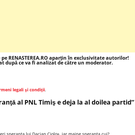
e pe RENASTEREA.RO aparţin în exclusivitate autorilor!
t după ce va fi analizat de către un moderator.
rmeni legali şi condiţii
.
anţă al PNL Timiş e deja la al doilea partid
”
eri speranta lui Dacian Cioloş, iar maine speranta cui?