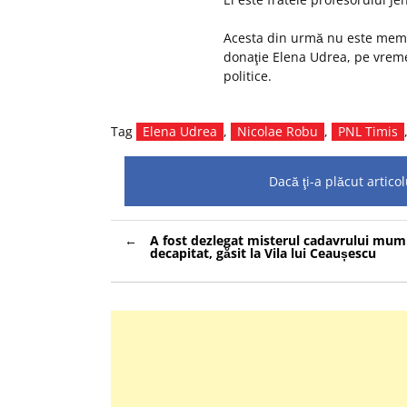
Acesta din urmă nu este membru
donaţie Elena Udrea, pe vremea
politice.
Tag
Elena Udrea
,
Nicolae Robu
,
PNL Timis
Dacă ţi-a plăcut artic
Navigare
A fost dezlegat misterul cadavrului mumi
în
decapitat, găsit la Vila lui Ceaușescu
articole