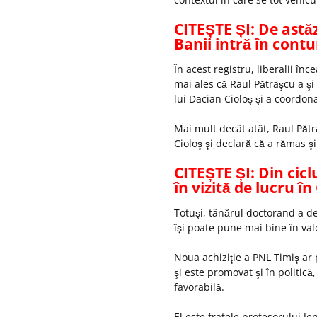
CITEȘTE ȘI: De astăz
Banii intră în cont
În acest registru, liberalii înc
mai ales că Raul Pătraşcu a şi
lui Dacian Cioloş şi a coordo
Mai mult decât atât, Raul Păt
Cioloş şi declară că a rămas şi
CITEȘTE ȘI: Din cic
în vizită de lucru î
Totuşi, tânărul doctorand a de
îşi poate pune mai bine în val
Noua achiziţie a PNL Timiş ar 
şi este promovat şi în politică
favorabilă.
El este fratele profesorului Je