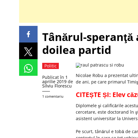
Tânărul-speranţă a
doilea partid
Politic
Nicolae Robu a prezentat ulti
Publicat în
1
aprilie 2019
de
de ani, pe care primarul Timiş
Silviu Florescu
CITEȘTE ȘI: Elev căzu
1 comentariu
Diplomele şi calificările acest
cercetare, este doctorand în şt
asistent universitar la Univer
Pe scurt, tânărul e tobă de ca
contextul în care se tot vehic