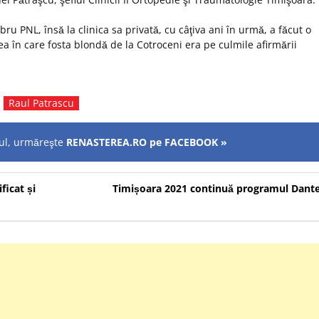
 PNL, însă la clinica sa privată, cu câţiva ani în urmă, a făcut o
 în care fosta blondă de la Cotroceni era pe culmile afirmării
,
Raul Patrascu
olul, urmăreşte
RENASTEREA.RO pe FACEBOOK »
ficat și
Timișoara 2021 continuă programul Dant