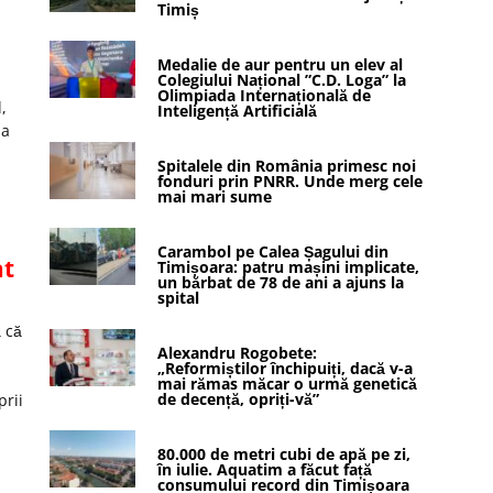
Timiș
Medalie de aur pentru un elev al
Colegiului Național ”C.D. Loga” la
Olimpiada Internațională de
,
Inteligență Artificială
 a
Spitalele din România primesc noi
fonduri prin PNRR. Unde merg cele
mai mari sume
Carambol pe Calea Șagului din
at
Timișoara: patru mașini implicate,
un bărbat de 78 de ani a ajuns la
spital
 că
Alexandru Rogobete:
„Reformiștilor închipuiți, dacă v-a
mai rămas măcar o urmă genetică
de decență, opriți-vă”
prii
80.000 de metri cubi de apă pe zi,
în iulie. Aquatim a făcut față
consumului record din Timișoara