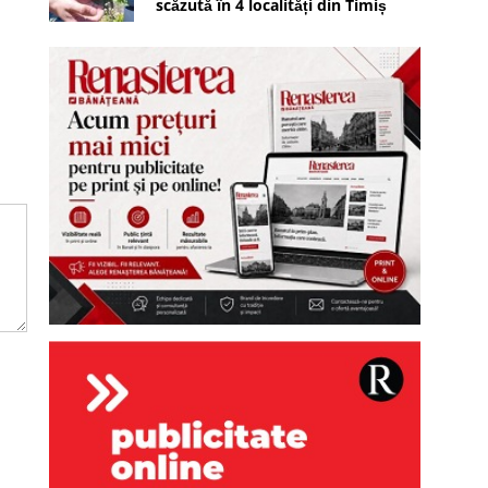
scăzută în 4 localități din Timiș