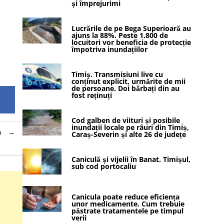
și împrejurimi
Lucrările de pe Bega Superioară au
ajuns la 88%. Peste 1.800 de
locuitori vor beneficia de protecție
împotriva inundațiilor
Timiș. Transmisiuni live cu
conținut explicit, urmărite de mii
de persoane. Doi bărbați din au
fost reținuți
Cod galben de viituri și posibile
inundații locale pe râuri din Timiș,
e
Caraș-Severin și alte 26 de județe
Caniculă și vijelii în Banat. Timișul,
sub cod portocaliu
Canicula poate reduce eficiența
unor medicamente. Cum trebuie
păstrate tratamentele pe timpul
verii