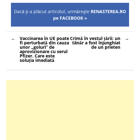
Dacă ţi-a plăcut articolul, urmăreşte
RENASTEREA.RO
pe FACEBOOK »
Navigare
Vaccinarea în UE poate
Crimă în vestul țării: un
în
fi perturbată din cauza
tânăr a fost înjunghiat
articole
unor „goluri” de
de un prieten
aprovizionare cu serul
Pfizer. Care este
soluția imediată