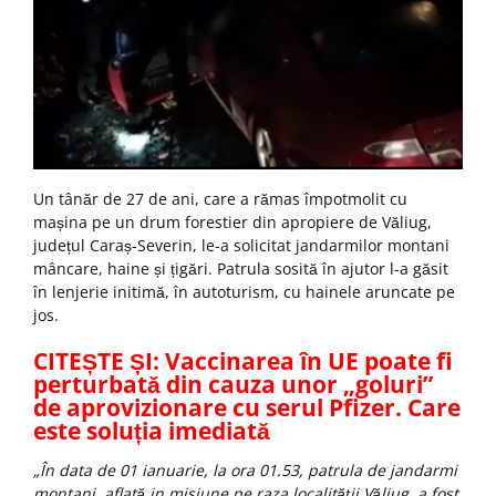
Un tânăr de 27 de ani, care a rămas împotmolit cu
mașina pe un drum forestier din apropiere de Văliug,
județul Caraș-Severin, le-a solicitat jandarmilor montani
mâncare, haine și țigări. Patrula sosită în ajutor l-a găsit
în lenjerie initimă, în autoturism, cu hainele aruncate pe
jos.
CITEȘTE ȘI:
Vaccinarea în UE poate fi
perturbată din cauza unor „goluri”
de aprovizionare cu serul Pfizer. Care
este soluția imediată
„În data de 01 ianuarie, la ora 01.53, patrula de jandarmi
montani, aflată in misiune pe raza localității Văliug, a fost