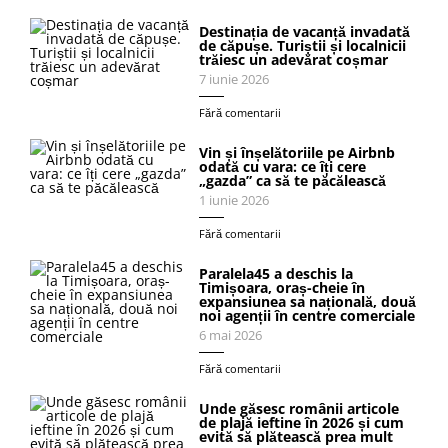
Destinația de vacanță invadată
de căpușe. Turiștii și localnicii
trăiesc un adevărat coșmar
7 iunie 2026
Fără comentarii
Vin și înșelătoriile pe Airbnb
odată cu vara: ce îți cere
„gazda” ca să te păcălească
1 iunie 2026
Fără comentarii
Paralela45 a deschis la
Timișoara, oraș-cheie în
expansiunea sa națională, două
noi agenții în centre comerciale
6 mai 2026
Fără comentarii
Unde găsesc românii articole
de plajă ieftine în 2026 și cum
evită să plătească prea mult