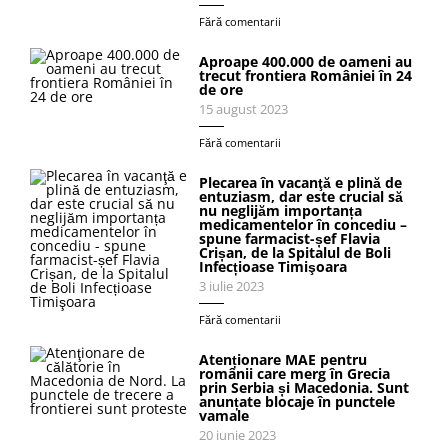
Fără comentarii
Aproape 400.000 de oameni au
trecut frontiera României în 24
de ore
15 august 2023
Fără comentarii
Plecarea în vacanţă e plină de
entuziasm, dar este crucial să
nu neglijăm importanța
medicamentelor în concediu –
spune farmacist-șef Flavia
Crișan, de la Spitalul de Boli
Infecțioase Timişoara
3 iulie 2023
Fără comentarii
Atenționare MAE pentru
românii care merg în Grecia
prin Serbia și Macedonia. Sunt
anunțate blocaje în punctele
vamale
20 iunie 2023