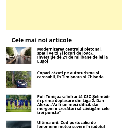
Cele mai noi articole
Modernizarea centrului pietonal,
spații verzi și locuri de joacă.
Investiție de 21 de milioane de lei la
Lugoj
Copaci căzuți pe autoturisme și
carosabil, în Timișoara și Chișoda
Poli Timișoara înfruntă CSC Șelimbăr
în prima deplasare din Liga 2. Dan
Alexa: „Va fi un meci dificil, dar
mergem încrezători să câștigăm cele
trei puncte”
Ultima oră: Cod portocaliu de
fenomene meteo severe în județul